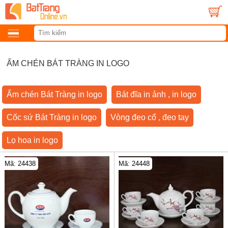
ẤM CHÉN BÁT TRÀNG IN LOGO
Ấm chén Bát Tràng in logo
Bát đĩa in ảnh , in logo
Cốc sứ Bát Tràng in logo
Vòng đeo cổ , đeo tay
Lọ hoa in logo
Mã: 24438
Mã: 24448