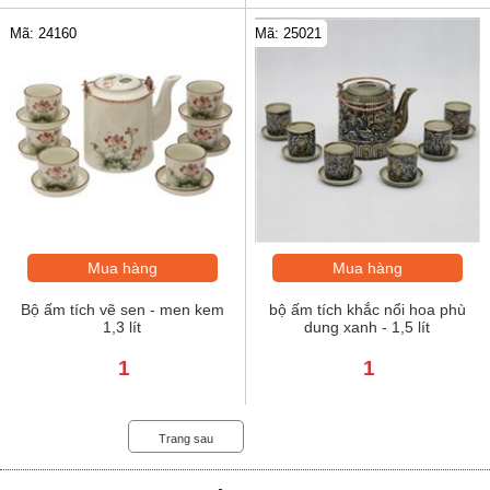
Mã: 24160
Mã: 25021
Mua hàng
Mua hàng
Bộ ấm tích vẽ sen - men kem
bộ ấm tích khắc nổi hoa phù
1,3 lít
dung xanh - 1,5 lít
1
1
Trang sau