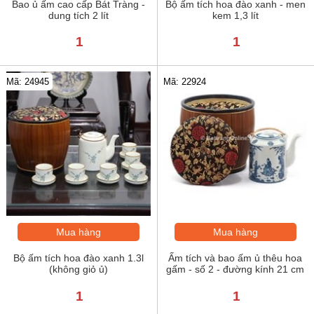
Bao ủ ấm cao cấp Bát Tràng -
Bộ ấm tích hoa đào xanh - men
dung tích 2 lít
kem 1,3 lít
1
1
Mã: 24945
Mã: 22924
Mua hàng
Mua hàng
Bộ ấm tích hoa đào xanh 1.3l
Ấm tích và bao ấm ủ thêu hoa
(không giỏ ủ)
gấm - số 2 - đường kính 21 cm
1
1