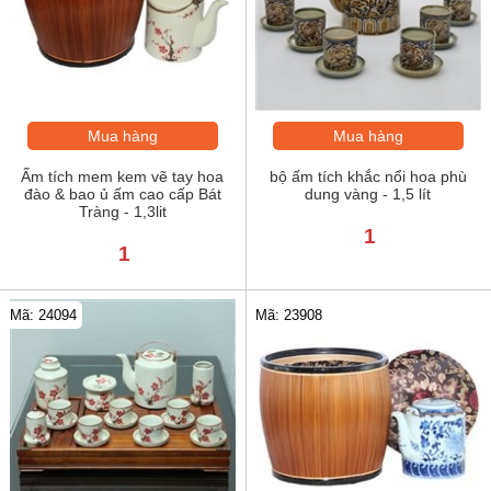
Mua hàng
Mua hàng
Ấm tích mem kem vẽ tay hoa
bộ ấm tích khắc nổi hoa phù
đào & bao ủ ấm cao cấp Bát
dung vàng - 1,5 lít
Tràng - 1,3lit
1
1
Mã: 24094
Mã: 23908