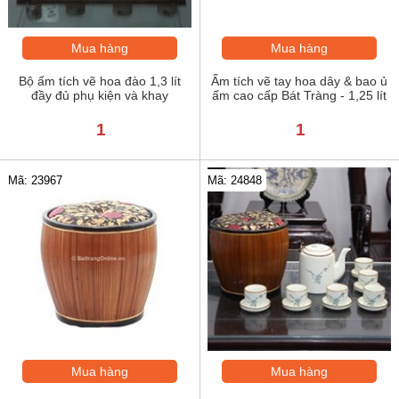
Mua hàng
Mua hàng
Bộ ấm tích vẽ hoa đào 1,3 lít
Ấm tích vẽ tay hoa dây & bao ủ
đầy đủ phụ kiện và khay
ấm cao cấp Bát Tràng - 1,25 lít
1
1
Mã: 23967
Mã: 24848
Mua hàng
Mua hàng