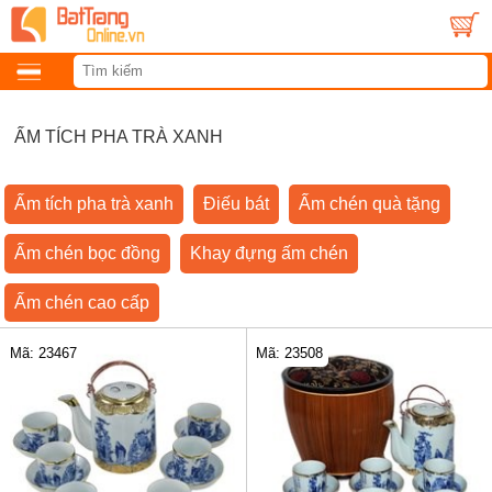
ẤM TÍCH PHA TRÀ XANH
Ấm tích pha trà xanh
Điếu bát
Ấm chén quà tặng
Ấm chén bọc đồng
Khay đựng ấm chén
Ấm chén cao cấp
Mã: 23467
Mã: 23508