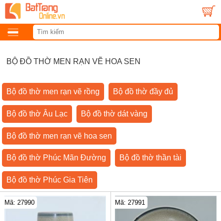
BỘ ĐỒ THỜ MEN RẠN VẼ HOA SEN
Bộ đồ thờ men rạn vẽ rồng
Bộ đồ thờ đầy đủ
Bộ đồ thờ Âu Lạc
Bộ đồ thờ dát vàng
Bộ đồ thờ men rạn vẽ hoa sen
Bộ đồ thờ Phúc Mãn Đường
Bộ đồ thờ thần tài
Bộ đồ thờ Phúc Gia Tiên
Mã: 27990
Mã: 27991