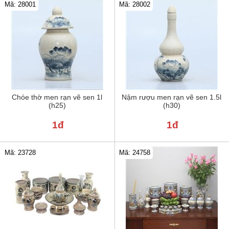
Mã: 28001
Mã: 28002
Chóe thờ men rạn vẽ sen 1l
Nậm rượu men rạn vẽ sen 1.5l
(h25)
(h30)
1đ
1đ
Mã: 24758
Mã: 23728