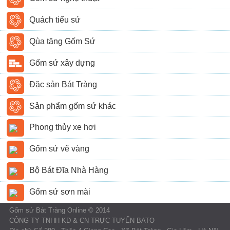
Quách tiểu sứ
Qùa tặng Gốm Sứ
Gốm sứ xây dựng
Đặc sản Bát Tràng
Sản phẩm gốm sứ khác
Phong thủy xe hơi
Gốm sứ vẽ vàng
Bộ Bát Đĩa Nhà Hàng
Gốm sứ sơn mài
Gốm sứ Bát Tràng Online © 2014
CÔNG TY TNHH KD & CN TRỰC TUYẾN BATO