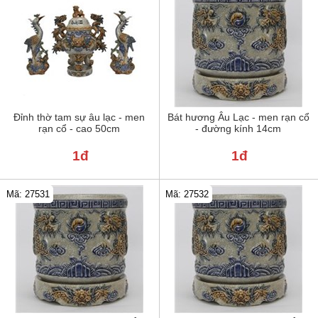
Đỉnh thờ tam sự âu lạc - men
Bát hương Âu Lạc - men rạn cổ
rạn cổ - cao 50cm
- đường kính 14cm
1đ
1đ
Mã: 27531
Mã: 27532