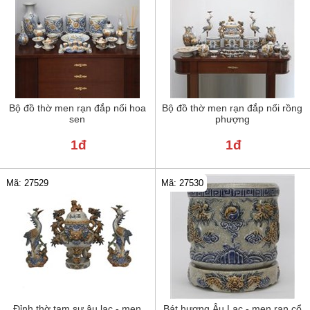
Bộ đồ thờ men rạn đắp nổi hoa
Bộ đồ thờ men rạn đắp nổi rồng
sen
phượng
1đ
1đ
Mã: 27529
Mã: 27530
Đỉnh thờ tam sự âu lạc - men
Bát hương Âu Lạc - men rạn cổ