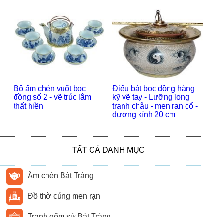
Bộ ấm chén vuốt bọc
Điếu bát bọc đồng hàng
đồng số 2 - vẽ trúc lâm
kỹ vẽ tay - Lưỡng long
thất hiền
tranh châu - men rạn cổ -
đường kính 20 cm
TẤT CẢ DANH MỤC
Ấm chén Bát Tràng
Đồ thờ cúng men rạn
Tranh gốm sứ Bát Tràng