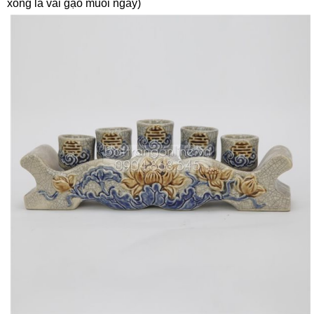
xong là vãi gạo muối ngay)