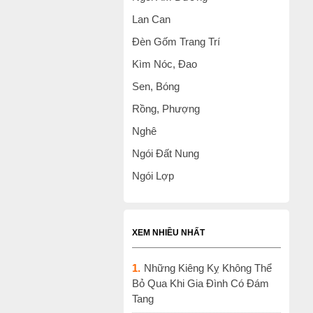
Lan Can
Đèn Gốm Trang Trí
Kìm Nóc, Đao
Sen, Bóng
Rồng, Phượng
Nghê
Ngói Đất Nung
Ngói Lợp
XEM NHIỀU NHẤT
1.
Những Kiêng Kỵ Không Thể
Bỏ Qua Khi Gia Đình Có Đám
Tang