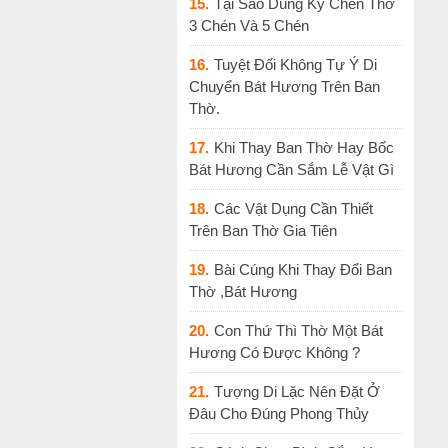
15.
Tại Sao Dùng Kỷ Chén Thờ
3 Chén Và 5 Chén
16.
Tuyệt Đối Không Tự Ý Di
Chuyển Bát Hương Trên Ban
Thờ.
17.
Khi Thay Ban Thờ Hay Bốc
Bát Hương Cần Sắm Lễ Vật Gì
18.
Các Vật Dụng Cần Thiết
Trên Ban Thờ Gia Tiên
19.
Bài Cúng Khi Thay Đổi Ban
Thờ ,Bát Hương
20.
Con Thứ Thì Thờ Một Bát
Hương Có Được Không ?
21.
Tượng Di Lặc Nên Đặt Ở
Đâu Cho Đúng Phong Thủy