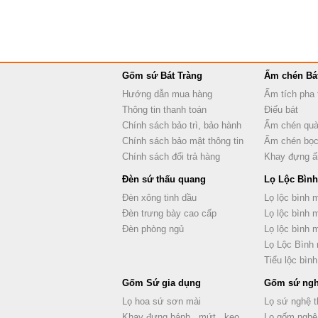
Gốm sứ Bát Tràng
Ấm chén Bá
Hướng dẫn mua hàng
Ấm tích pha 
Thông tin thanh toán
Điếu bát
Chính sách bảo trì, bảo hành
Ấm chén quà
Chính sách bảo mật thông tin
Ấm chén bọc
Chính sách đổi trả hàng
Khay đựng 
Đèn sứ thấu quang
Lọ Lộc Bình
Đèn xông tinh dầu
Lọ lộc bình 
Đèn trưng bày cao cấp
Lọ lộc bình 
Đèn phòng ngủ
Lọ lộc bình
Lọ Lộc Bình
Tiểu lộc bình
Gốm Sứ gia dụng
Gốm sứ ngh
Lọ hoa sứ sơn mài
Lọ sứ nghệ t
Khay đựng bánh , mứt , kẹo
Lọ gốm nghệ