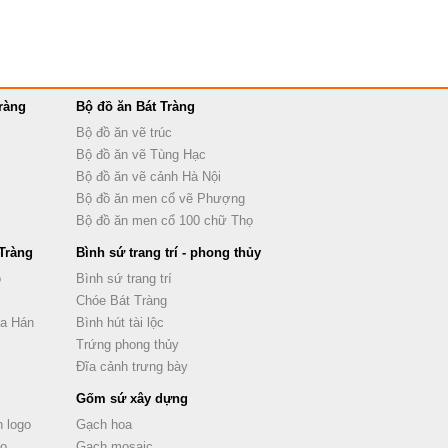
ràng
Bộ đồ ăn Bát Tràng
Bộ đồ ăn vẽ trúc
Bộ đồ ăn vẽ Tùng Hạc
Bộ đồ ăn vẽ cảnh Hà Nội
Bộ đồ ăn men cổ vẽ Phượng
Bộ đồ ăn men cổ 100 chữ Thọ
Tràng
Bình sứ trang trí - phong thủy
ọ
Bình sứ trang trí
Chóe Bát Tràng
La Hán
Bình hút tài lộc
Trứng phong thủy
Đĩa cảnh trưng bày
Gốm sứ xây dựng
 logo
Gạch hoa
go
Gạch mosaic