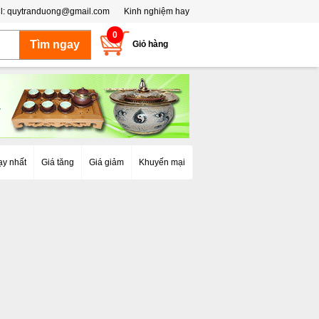
l:
quytranduong@gmail.com
Kinh nghiệm hay
0
Giỏ hàng
ạy nhất
Giá tăng
Giá giảm
Khuyến mại