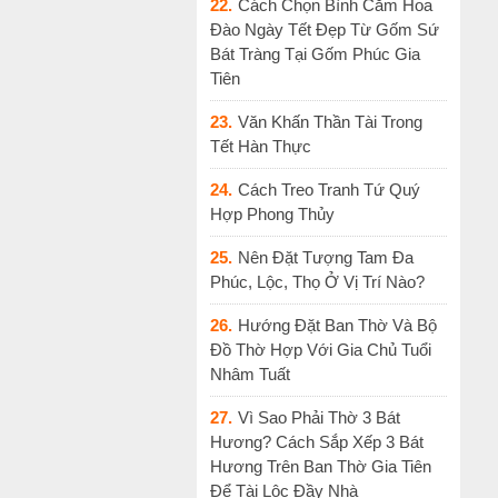
22.
Cách Chọn Bình Cắm Hoa
Đào Ngày Tết Đẹp Từ Gốm Sứ
Bát Tràng Tại Gốm Phúc Gia
Tiên
23.
Văn Khấn Thần Tài Trong
Tết Hàn Thực
24.
Cách Treo Tranh Tứ Quý
Hợp Phong Thủy
25.
Nên Đặt Tượng Tam Đa
Phúc, Lộc, Thọ Ở Vị Trí Nào?
26.
Hướng Đặt Ban Thờ Và Bộ
Đồ Thờ Hợp Với Gia Chủ Tuổi
Nhâm Tuất
27.
Vì Sao Phải Thờ 3 Bát
Hương? Cách Sắp Xếp 3 Bát
Hương Trên Ban Thờ Gia Tiên
Để Tài Lộc Đầy Nhà