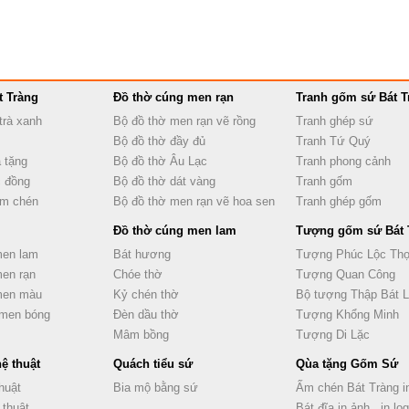
t Tràng
Đồ thờ cúng men rạn
Tranh gốm sứ Bát T
trà xanh
Bộ đồ thờ men rạn vẽ rồng
Tranh ghép sứ
Bộ đồ thờ đầy đủ
Tranh Tứ Quý
 tặng
Bộ đồ thờ Âu Lạc
Tranh phong cảnh
 đồng
Bộ đồ thờ dát vàng
Tranh gốm
ấm chén
Bộ đồ thờ men rạn vẽ hoa sen
Tranh ghép gốm
Đồ thờ cúng men lam
Tượng gốm sứ Bát 
men lam
Bát hương
Tượng Phúc Lộc Th
men rạn
Chóe thờ
Tượng Quan Công
 men màu
Kỷ chén thờ
Bộ tượng Thập Bát 
 men bóng
Đèn dầu thờ
Tượng Khổng Minh
Mâm bồng
Tượng Di Lặc
ệ thuật
Quách tiểu sứ
Qùa tặng Gốm Sứ
huật
Bia mộ bằng sứ
Ấm chén Bát Tràng in
 thuật
Bát đĩa in ảnh , in lo