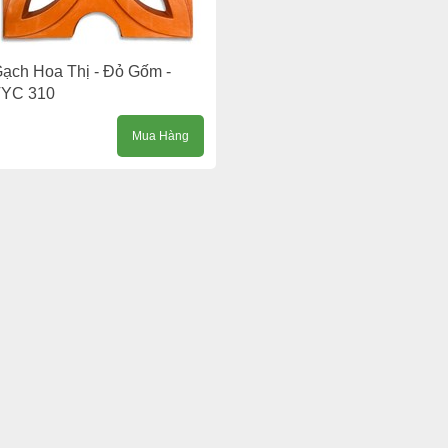
ạch Hoa Thị - Đỏ Gốm -
TYC 310
Mua Hàng