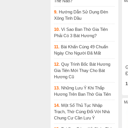
Thế Nào?
Mã
9.
Hướng Dẫn Sử Dụng Đèn
Xông Tinh Dầu
10.
Vì Sao Ban Thờ Gia Tiên
Phải Có 3 Bát Hương?
11.
Bài Khấn Cúng 49 Chuẩn
Ngày Cho Người Đã Mất
12.
Quy Trình Bốc Bát Hương
G
Gia Tiên Mới Thay Cho Bát
Đ
Hương Cũ
1
13.
Những Lưu Ý Khi Thắp
Hương Trên Ban Thờ Gia Tiên
Mã
14.
Một Số Thủ Tục Nhập
Trạch, Thờ Cúng Đối Với Nhà
Chung Cư Cần Lưu Ý