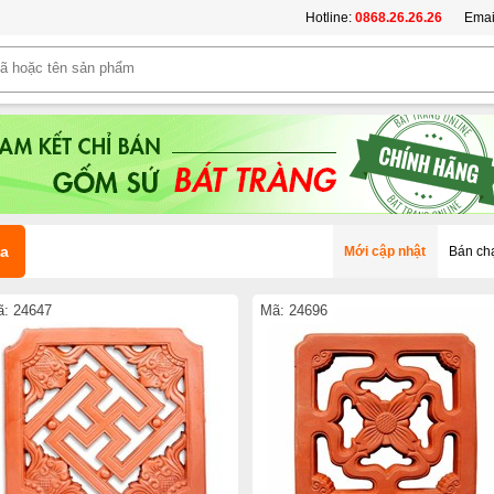
Hotline:
0868.26.26.26
Emai
a
Mới cập nhật
Bán ch
: 24647
Mã: 24696