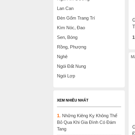
Lan Can
Đèn Gốm Trang Trí
G
T
Kìm Nóc, Đao
Sen, Bóng
1
Rồng, Phượng
Nghê
Mã
Ngói Đất Nung
Ngói Lợp
XEM NHIỀU NHẤT
1.
Những Kiêng Kỵ Không Thể
Bỏ Qua Khi Gia Đình Có Đám
G
Tang
Đ