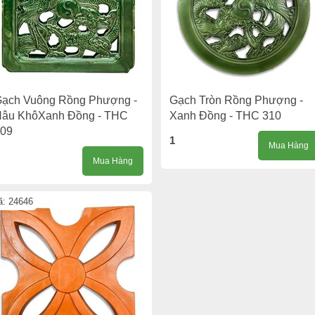
ạch Vuông Rồng Phượng -
Gạch Tròn Rồng Phượng -
âu KhôXanh Đồng - THC
Xanh Đồng - THC 310
09
1
Mua Hàng
Mua Hàng
: 24646