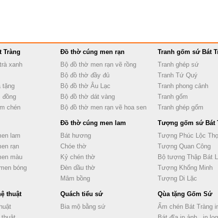
t Tràng
Đồ thờ cúng men rạn
Tranh gốm sứ Bát T
trà xanh
Bộ đồ thờ men rạn vẽ rồng
Tranh ghép sứ
Bộ đồ thờ đầy đủ
Tranh Tứ Quý
 tặng
Bộ đồ thờ Âu Lạc
Tranh phong cảnh
 đồng
Bộ đồ thờ dát vàng
Tranh gốm
ấm chén
Bộ đồ thờ men rạn vẽ hoa sen
Tranh ghép gốm
Đồ thờ cúng men lam
Tượng gốm sứ Bát 
men lam
Bát hương
Tượng Phúc Lộc Th
men rạn
Chóe thờ
Tượng Quan Công
 men màu
Kỷ chén thờ
Bộ tượng Thập Bát 
 men bóng
Đèn dầu thờ
Tượng Khổng Minh
Mâm bồng
Tượng Di Lặc
ệ thuật
Quách tiểu sứ
Qùa tặng Gốm Sứ
huật
Bia mộ bằng sứ
Ấm chén Bát Tràng in
 thuật
Bát đĩa in ảnh , in lo