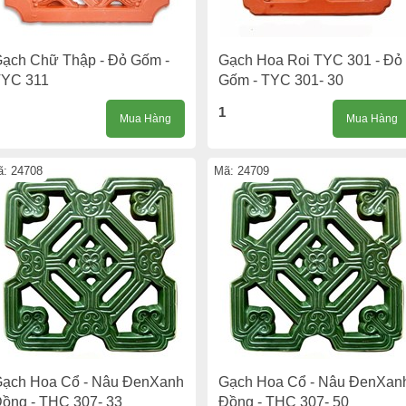
ạch Chữ Thập - Đỏ Gốm -
Gạch Hoa Roi TYC 301 - Đỏ
YC 311
Gốm - TYC 301- 30
1
Mua Hàng
Mua Hàng
: 24708
Mã: 24709
ạch Hoa Cổ - Nâu ĐenXanh
Gạch Hoa Cổ - Nâu ĐenXan
ồng - THC 307- 33
Đồng - THC 307- 50