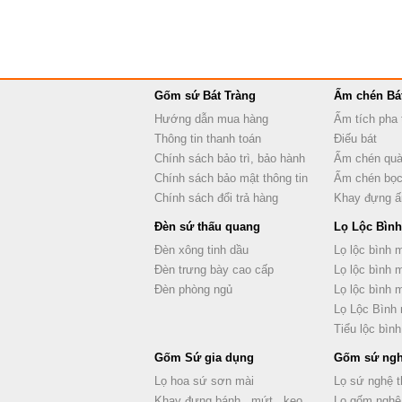
Gốm sứ Bát Tràng
Ấm chén Bá
Hướng dẫn mua hàng
Ấm tích pha 
Thông tin thanh toán
Điếu bát
Chính sách bảo trì, bảo hành
Ấm chén quà
Chính sách bảo mật thông tin
Ấm chén bọc
Chính sách đổi trả hàng
Khay đựng 
Đèn sứ thấu quang
Lọ Lộc Bình
Đèn xông tinh dầu
Lọ lộc bình 
Đèn trưng bày cao cấp
Lọ lộc bình 
Đèn phòng ngủ
Lọ lộc bình
Lọ Lộc Bình
Tiểu lộc bình
Gốm Sứ gia dụng
Gốm sứ ngh
Lọ hoa sứ sơn mài
Lọ sứ nghệ t
Khay đựng bánh , mứt , kẹo
Lọ gốm nghệ