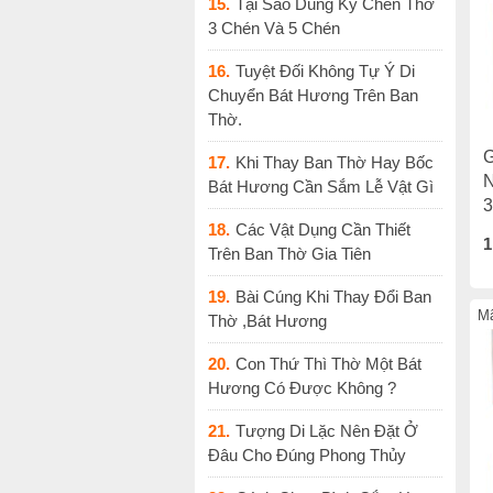
15.
Tại Sao Dùng Kỷ Chén Thờ
3 Chén Và 5 Chén
16.
Tuyệt Đối Không Tự Ý Di
Chuyển Bát Hương Trên Ban
Thờ.
G
17.
Khi Thay Ban Thờ Hay Bốc
N
Bát Hương Cần Sắm Lễ Vật Gì
3
18.
Các Vật Dụng Cần Thiết
1
Trên Ban Thờ Gia Tiên
19.
Bài Cúng Khi Thay Đổi Ban
Mã
Thờ ,Bát Hương
20.
Con Thứ Thì Thờ Một Bát
Hương Có Được Không ?
21.
Tượng Di Lặc Nên Đặt Ở
Đâu Cho Đúng Phong Thủy