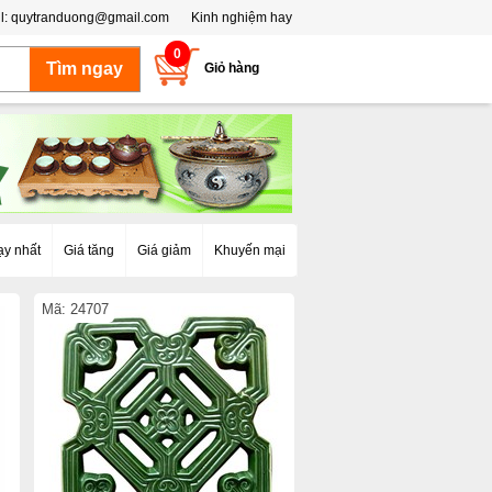
l:
quytranduong@gmail.com
Kinh nghiệm hay
0
Giỏ hàng
ạy nhất
Giá tăng
Giá giảm
Khuyến mại
Mã: 24707