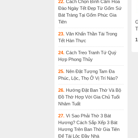
22.
Cách Chọn Bình Cắm Hoa
Đào Ngày Tết Đẹp Từ Gốm Sứ
Bát Tràng Tại Gốm Phúc Gia
Tiên
G
23.
Văn Khấn Thần Tài Trong
1
Tết Hàn Thực
24.
Cách Treo Tranh Tứ Quý
Hợp Phong Thủy
25.
Nên Đặt Tượng Tam Đa
Phúc, Lộc, Thọ Ở Vị Trí Nào?
26.
Hướng Đặt Ban Thờ Và Bộ
Đồ Thờ Hợp Với Gia Chủ Tuổi
Nhâm Tuất
27.
Vì Sao Phải Thờ 3 Bát
Hương? Cách Sắp Xếp 3 Bát
Hương Trên Ban Thờ Gia Tiên
Để Tài Lộc Đầy Nhà