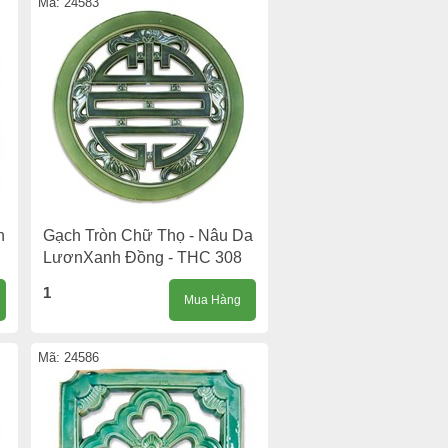
Mã: 24583
h
Gạch Tròn Chữ Thọ - Nâu Da
LươnXanh Đồng - THC 308
1
Mua Hàng
Mã: 24586