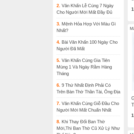
2.
Văn Khấn Lễ Cúng 7 Ngày
1
Cho Người Mới Mất Đầy Đủ
3.
Mệnh Hỏa Hợp Với Màu Gì
Mã
Nhất?
4.
Bài Văn Khấn 100 Ngày Cho
Người Đã Mất
5.
Văn Khấn Cúng Gia Tiên
Mùng 1 Và Ngày Rằm Hàng
Tháng
6.
9 Thứ Nhất Định Phải Có
Trên Bàn Thờ Thần Tài, Ông Địa
G
7.
Văn Khấn Cúng Giỗ Đầu Cho
T
Người Mới Mất Chuẩn Nhất
1
8.
Khi Thay Đổi Ban Thờ
Mới,thì Ban Thờ Cũ Xử Lý Như