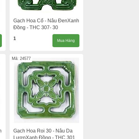
Gạch Hoa Cổ - Nâu ĐenXanh
Đồng - THC 307- 30
1
Mua Hàng
Mã: 24577
h
Gạch Hoa Roi 30 - Nâu Da
LươnXanh Đồng - THC 301