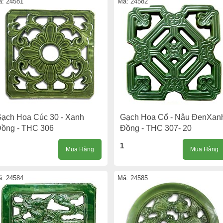
: 24581
Mã: 24582
ạch Hoa Cúc 30 - Xanh
Gạch Hoa Cổ - Nâu ĐenXan
ồng - THC 306
Đồng - THC 307- 20
1
Mua Hàng
Mua Hàng
: 24584
Mã: 24585