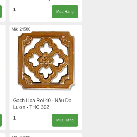
1
Mua Hàng
Mã: 24580
Gạch Hoa Roi 40 - Nâu Da
Lươn - THC 302
1
Mua Hàng