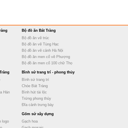
ràng
Bộ đồ ăn Bát Tràng
Bộ đồ ăn vẽ trúc
Bộ đồ ăn vẽ Tùng Hạc
Bộ đồ ăn vẽ cảnh Hà Nội
Bộ đồ ăn men cổ vẽ Phượng
Bộ đồ ăn men cổ 100 chữ Thọ
Tràng
Bình sứ trang trí - phong thủy
ọ
Bình sứ trang trí
Chóe Bát Tràng
La Hán
Bình hút tài lộc
Trứng phong thủy
Đĩa cảnh trưng bày
Gốm sứ xây dựng
 logo
Gạch hoa
go
Gạch mosaic