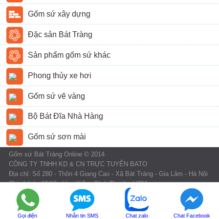
Gốm sứ xây dựng
Đặc sản Bát Tràng
Sản phẩm gốm sứ khác
Phong thủy xe hơi
Gốm sứ vẽ vàng
Bộ Bát Đĩa Nhà Hàng
Gốm sứ sơn mài
Gốm sứ Bát Tràng Online © 2014
CÔNG TY TNHH KD & CN TRỰC TUYẾN BATO
Địa chỉ: Số 280 - Thôn 4 Giang Cao - Xã Bát Tràng - Gia Lâm - Hà Nội
Chi nhánh: 60/13 - Vạn Kiếp - Bình Thạnh - HCM
Điện Thoại: 0868.26.26.26 - 0989.116.119
Email:quytranduong@gmail.com
Gọi điện
Nhắn tin SMS
Chat zalo
Chat Facebook