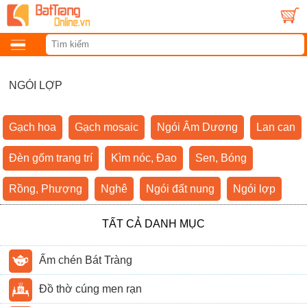
NGÓI LỢP
Gạch hoa
Gạch mosaic
Ngói Âm Dương
Lan can
Đèn gốm trang trí
Kìm nóc, Đao
Sen, Bóng
Rồng, Phượng
Nghê
Ngói đất nung
Ngói lợp
TẤT CẢ DANH MỤC
Ấm chén Bát Tràng
Đồ thờ cúng men rạn