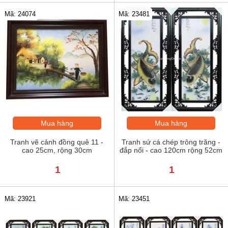
Mã: 24074
Mã: 23481
Mua hàng
Mua hàng
Tranh vẽ cảnh đồng quê 11 -
Tranh sứ cá chép trông trăng -
cao 25cm, rộng 30cm
đắp nổi - cao 120cm rộng 52cm
1
1
Mã: 23921
Mã: 23451