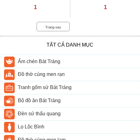
1
1
Trang sau
TẤT CẢ DANH MỤC
Ấm chén Bát Tràng
Đồ thờ cúng men rạn
Tranh gốm sứ Bát Tràng
Bộ đồ ăn Bát Tràng
Đèn sứ thấu quang
Lọ Lộc Bình
Đồ thờ cúng men lam