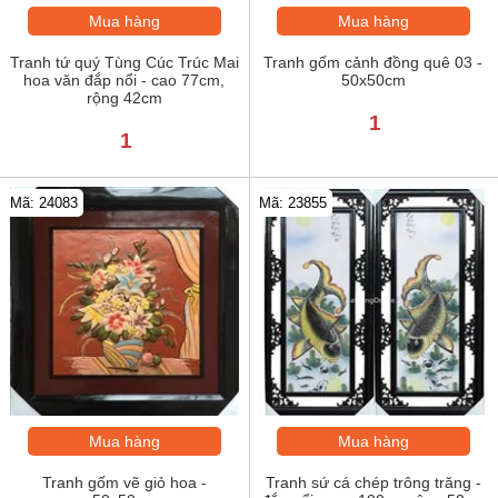
Mua hàng
Mua hàng
Tranh tứ quý Tùng Cúc Trúc Mai
Tranh gốm cảnh đồng quê 03 -
hoa văn đắp nổi - cao 77cm,
50x50cm
rộng 42cm
1
1
Mã: 24083
Mã: 23855
Mua hàng
Mua hàng
Tranh gốm vẽ giỏ hoa -
Tranh sứ cá chép trông trăng -