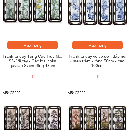
Mua hàng
Mua hàng
Tranh tứ quý Tùng Cúc Trúc Mai
Tranh tứ quý vẽ cổ đồ - đắp nổi
S3- Vẽ tay - Các loài chim
- men tràm - rộng 50cm - cao
quýcao 87cm rộng 43cm
100cm
1
1
Mã: 23225
Mã: 23222