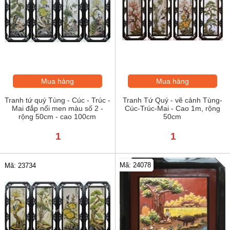
Mua hàng
Mua hàng
Tranh tứ quý Tùng - Cúc - Trúc -
Tranh Tứ Quý - vẽ cảnh Tùng-
Mai đắp nổi men màu số 2 -
Cúc-Trúc-Mai - Cao 1m, rộng
rộng 50cm - cao 100cm
50cm
1
1
Mã: 24078
Mã: 23734