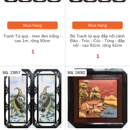
Mua hàng
Mua hàng
Tranh Tứ quý - men đen trắng -
Bộ Tranh tứ quý đắp nổi cảnh
cao 1m, rộng 50cm
Đào - Trúc - Cúc - Tùng - đắp
nổi - cao 82cm, rộng 42cm
1
1
Mã: 23857
Mã: 24082