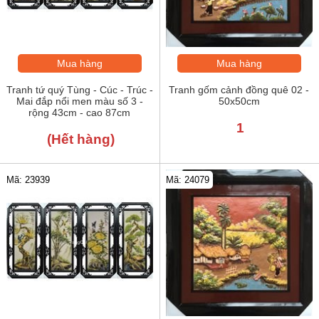
Mua hàng
Mua hàng
Tranh tứ quý Tùng - Cúc - Trúc -
Tranh gốm cảnh đồng quê 02 -
Mai đắp nổi men màu số 3 -
50x50cm
rộng 43cm - cao 87cm
1
(Hết hàng)
Mã: 24079
Mã: 23939