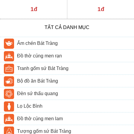
1đ
1đ
TẤT CẢ DANH MỤC
Ấm chén Bát Tràng
Đồ thờ cúng men rạn
Tranh gốm sứ Bát Tràng
Bộ đồ ăn Bát Tràng
Đèn sứ thấu quang
Lọ Lộc Bình
Đồ thờ cúng men lam
Tượng gốm sứ Bát Tràng