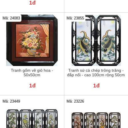
1đ
Mã: 24083
Mã: 23855
Tranh gốm vẽ giỏ hoa -
Tranh sứ cá chép trông trăng -
50x50cm
đắp nổi - cao 100cm rộng 50cm
1đ
1đ
Mã: 23449
Mã: 23226