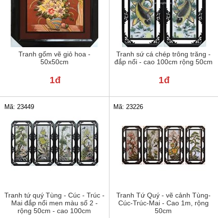
Tranh gốm vẽ giỏ hoa -
Tranh sứ cá chép trông trăng -
50x50cm
đắp nổi - cao 100cm rộng 50cm
1đ
1đ
Mã: 23449
Mã: 23226
Tranh tứ quý Tùng - Cúc - Trúc -
Tranh Tứ Quý - vẽ cảnh Tùng-
Mai đắp nổi men màu số 2 -
Cúc-Trúc-Mai - Cao 1m, rộng
rộng 50cm - cao 100cm
50cm