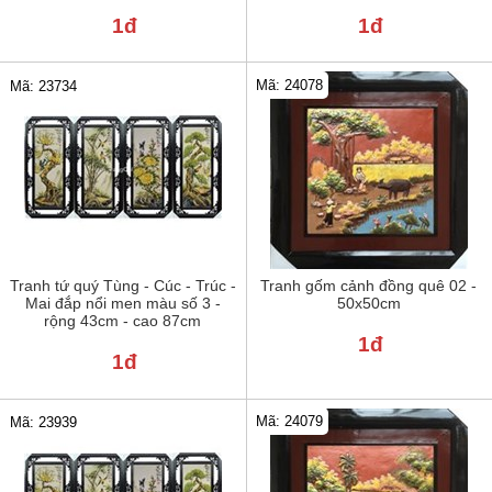
1đ
1đ
Mã: 24078
Mã: 23734
Tranh tứ quý Tùng - Cúc - Trúc -
Tranh gốm cảnh đồng quê 02 -
Mai đắp nổi men màu số 3 -
50x50cm
rộng 43cm - cao 87cm
1đ
1đ
Mã: 24079
Mã: 23939