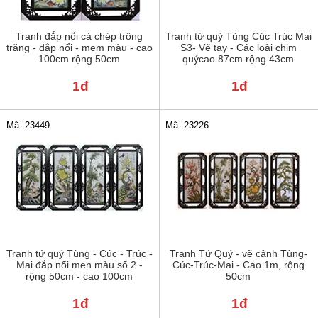
Tranh đắp nổi cá chép trông
Tranh tứ quý Tùng Cúc Trúc Mai
trăng - đắp nổi - mem màu - cao
S3- Vẽ tay - Các loài chim
100cm rộng 50cm
quýcao 87cm rộng 43cm
1đ
1đ
Mã: 23449
Mã: 23226
Tranh tứ quý Tùng - Cúc - Trúc -
Tranh Tứ Quý - vẽ cảnh Tùng-
Mai đắp nổi men màu số 2 -
Cúc-Trúc-Mai - Cao 1m, rộng
rộng 50cm - cao 100cm
50cm
1đ
1đ