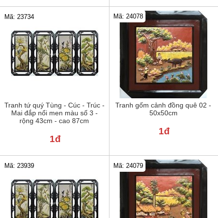
Mã: 24078
Mã: 23734
Tranh tứ quý Tùng - Cúc - Trúc -
Tranh gốm cảnh đồng quê 02 -
Mai đắp nổi men màu số 3 -
50x50cm
rộng 43cm - cao 87cm
1đ
1đ
Mã: 24079
Mã: 23939