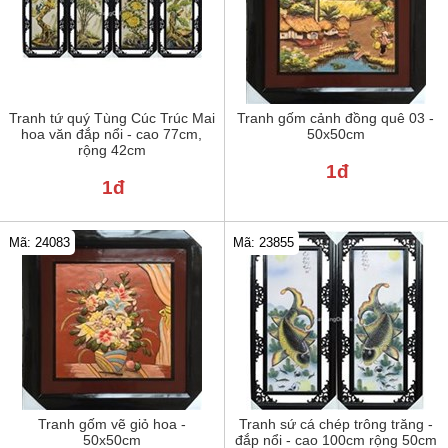
Tranh tứ quý Tùng Cúc Trúc Mai
Tranh gốm cảnh đồng quê 03 -
hoa văn đắp nổi - cao 77cm,
50x50cm
rộng 42cm
1đ
1đ
Mã: 24083
Mã: 23855
Tranh gốm vẽ giỏ hoa -
Tranh sứ cá chép trông trăng -
50x50cm
đắp nổi - cao 100cm rộng 50cm