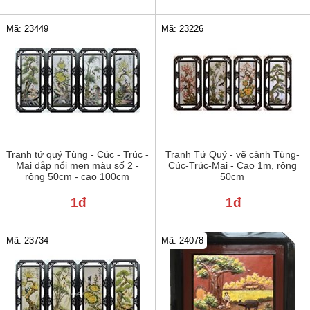
Mã: 23449
Mã: 23226
Tranh tứ quý Tùng - Cúc - Trúc -
Tranh Tứ Quý - vẽ cảnh Tùng-
Mai đắp nổi men màu số 2 -
Cúc-Trúc-Mai - Cao 1m, rộng
rộng 50cm - cao 100cm
50cm
1đ
1đ
Mã: 24078
Mã: 23734