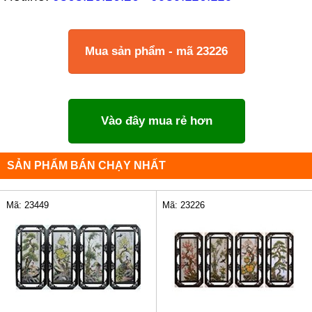
Mua sản phẩm - mã 23226
Vào đây mua rẻ hơn
SẢN PHẨM BÁN CHẠY NHẤT
Mã: 23449
Mã: 23226