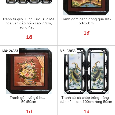
Tranh tứ quý Tùng Cúc Trúc Mai
Tranh gốm cảnh đồng quê 03 -
hoa văn đắp nổi - cao 77cm,
50x50cm
rộng 42cm
1đ
1đ
Mã: 24083
Mã: 23855
Tranh gốm vẽ giỏ hoa -
Tranh sứ cá chép trông trăng -
50x50cm
đắp nổi - cao 100cm rộng 50cm
1đ
1đ