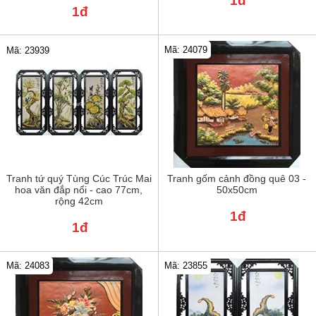
1đ
1đ
Mã: 24079
Mã: 23939
Tranh tứ quý Tùng Cúc Trúc Mai
Tranh gốm cảnh đồng quê 03 -
hoa văn đắp nổi - cao 77cm,
50x50cm
rộng 42cm
1đ
1đ
Mã: 24083
Mã: 23855