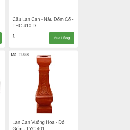
Cầu Lan Can - Nâu Đốm Cổ -
THC 410 D
1
Mua Hàng
Mã: 24648
Lan Can Vuông Hoa - Đỏ
Gốm - TYC 401