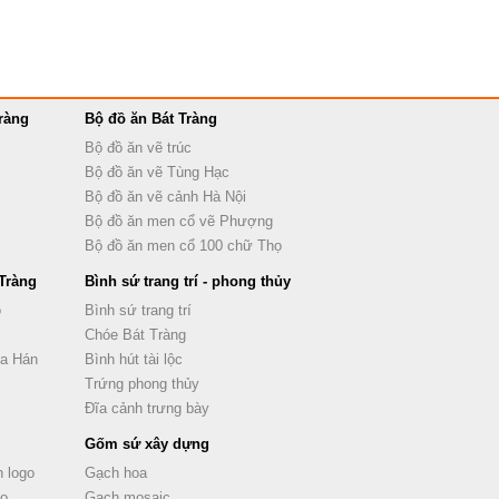
ràng
Bộ đồ ăn Bát Tràng
Bộ đồ ăn vẽ trúc
Bộ đồ ăn vẽ Tùng Hạc
Bộ đồ ăn vẽ cảnh Hà Nội
Bộ đồ ăn men cổ vẽ Phượng
Bộ đồ ăn men cổ 100 chữ Thọ
Tràng
Bình sứ trang trí - phong thủy
ọ
Bình sứ trang trí
Chóe Bát Tràng
La Hán
Bình hút tài lộc
Trứng phong thủy
Đĩa cảnh trưng bày
Gốm sứ xây dựng
 logo
Gạch hoa
go
Gạch mosaic