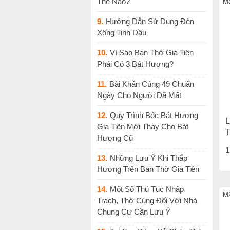
Thế Nào?
Mã
9.
Hướng Dẫn Sử Dụng Đèn
Xông Tinh Dầu
10.
Vì Sao Ban Thờ Gia Tiên
Phải Có 3 Bát Hương?
11.
Bài Khấn Cúng 49 Chuẩn
Ngày Cho Người Đã Mất
12.
Quy Trình Bốc Bát Hương
L
Gia Tiên Mới Thay Cho Bát
Hương Cũ
1
13.
Những Lưu Ý Khi Thắp
Hương Trên Ban Thờ Gia Tiên
14.
Một Số Thủ Tục Nhập
Mã
Trạch, Thờ Cúng Đối Với Nhà
Chung Cư Cần Lưu Ý