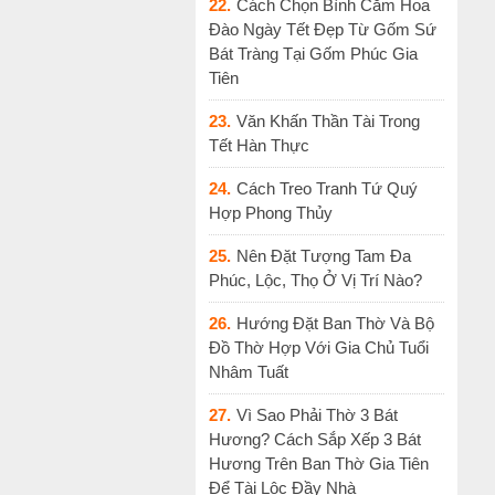
22.
Cách Chọn Bình Cắm Hoa
Đào Ngày Tết Đẹp Từ Gốm Sứ
Bát Tràng Tại Gốm Phúc Gia
Tiên
23.
Văn Khấn Thần Tài Trong
Tết Hàn Thực
24.
Cách Treo Tranh Tứ Quý
Hợp Phong Thủy
25.
Nên Đặt Tượng Tam Đa
Phúc, Lộc, Thọ Ở Vị Trí Nào?
26.
Hướng Đặt Ban Thờ Và Bộ
Đồ Thờ Hợp Với Gia Chủ Tuổi
Nhâm Tuất
27.
Vì Sao Phải Thờ 3 Bát
Hương? Cách Sắp Xếp 3 Bát
Hương Trên Ban Thờ Gia Tiên
Để Tài Lộc Đầy Nhà