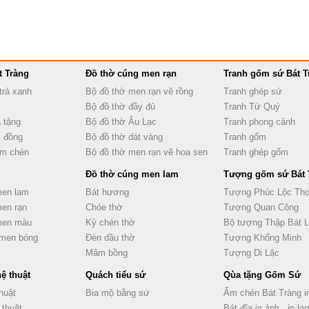
t Tràng
Đồ thờ cúng men rạn
Tranh gốm sứ Bát T
trà xanh
Bộ đồ thờ men rạn vẽ rồng
Tranh ghép sứ
Bộ đồ thờ đầy đủ
Tranh Tứ Quý
 tặng
Bộ đồ thờ Âu Lạc
Tranh phong cảnh
 đồng
Bộ đồ thờ dát vàng
Tranh gốm
ấm chén
Bộ đồ thờ men rạn vẽ hoa sen
Tranh ghép gốm
Đồ thờ cúng men lam
Tượng gốm sứ Bát 
men lam
Bát hương
Tượng Phúc Lộc Th
men rạn
Chóe thờ
Tượng Quan Công
 men màu
Kỷ chén thờ
Bộ tượng Thập Bát 
 men bóng
Đèn dầu thờ
Tượng Khổng Minh
Mâm bồng
Tượng Di Lặc
ệ thuật
Quách tiểu sứ
Qùa tặng Gốm Sứ
huật
Bia mộ bằng sứ
Ấm chén Bát Tràng in
 thuật
Bát đĩa in ảnh , in lo