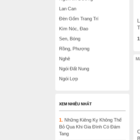
Lan Can
Đèn Gốm Trang Trí
L
T
Kìm Nóc, Đao
Sen, Bóng
1
Rồng, Phượng
Nghê
Mã
Ngói Đất Nung
Ngói Lợp
XEM NHIỀU NHẤT
1.
Những Kiêng Kỵ Không Thể
Bỏ Qua Khi Gia Đình Có Đám
C
Tang
B