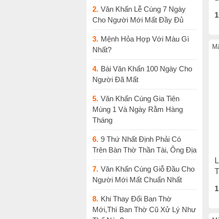
2.
Văn Khấn Lễ Cúng 7 Ngày
1
Cho Người Mới Mất Đầy Đủ
3.
Mệnh Hỏa Hợp Với Màu Gì
Mã
Nhất?
4.
Bài Văn Khấn 100 Ngày Cho
Người Đã Mất
5.
Văn Khấn Cúng Gia Tiên
Mùng 1 Và Ngày Rằm Hàng
Tháng
6.
9 Thứ Nhất Định Phải Có
Trên Bàn Thờ Thần Tài, Ông Địa
L
7.
Văn Khấn Cúng Giỗ Đầu Cho
Người Mới Mất Chuẩn Nhất
1
8.
Khi Thay Đổi Ban Thờ
Mới,thì Ban Thờ Cũ Xử Lý Như