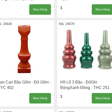
1
Mua Hàng
Mua Hàng
: 24649
Mã: 24679
an Can Bầu Gốm - Đỏ Gốm -
Hồ Lô 3 Bầu - ĐỏGhi
TYC 402
BóngXanh Đồng - THC 251
1
Mua Hàng
Mua Hàng