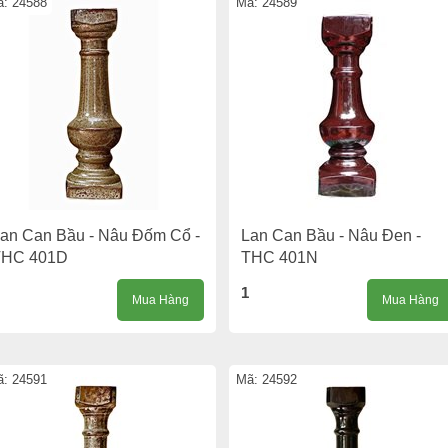
: 24588
Mã: 24589
an Can Bầu - Nâu Đốm Cổ -
Lan Can Bầu - Nâu Đen -
THC 401D
THC 401N
1
Mua Hàng
Mua Hàng
: 24591
Mã: 24592