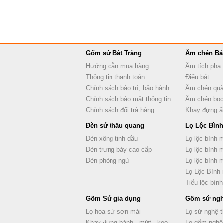
Gốm sứ Bát Tràng
Ấm chén Bá
Hướng dẫn mua hàng
Ấm tích pha 
Thông tin thanh toán
Điếu bát
Chính sách bảo trì, bảo hành
Ấm chén quà
Chính sách bảo mật thông tin
Ấm chén bọc
Chính sách đổi trả hàng
Khay đựng 
Đèn sứ thấu quang
Lọ Lộc Bình
Đèn xông tinh dầu
Lọ lộc bình 
Đèn trưng bày cao cấp
Lọ lộc bình 
Đèn phòng ngủ
Lọ lộc bình
Lọ Lộc Bình
Tiểu lộc bình
Gốm Sứ gia dụng
Gốm sứ ngh
Lọ hoa sứ sơn mài
Lọ sứ nghệ t
Khay đựng bánh , mứt , kẹo
Lọ gốm nghệ