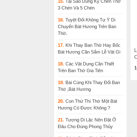
15.
Tại Sao Dùng Kỷ Chén Thờ
3 Chén Và 5 Chén
16.
Tuyệt Đối Không Tự Ý Di
Chuyển Bát Hương Trên Ban
Thờ.
17.
Khi Thay Ban Thờ Hay Bốc
L
Bát Hương Cần Sắm Lễ Vật Gì
C
18.
Các Vật Dụng Cần Thiết
1
Trên Ban Thờ Gia Tiên
19.
Bài Cúng Khi Thay Đổi Ban
Thờ ,Bát Hương
20.
Con Thứ Thì Thờ Một Bát
Hương Có Được Không ?
21.
Tượng Di Lặc Nên Đặt Ở
Đâu Cho Đúng Phong Thủy