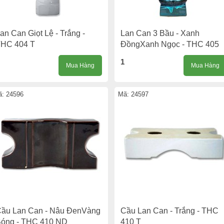
an Can Giọt Lệ - Trắng -
Lan Can 3 Bầu - Xanh
HC 404 T
ĐồngXanh Ngọc - THC 405
1
Mua Hàng
Mua Hàng
: 24596
Mã: 24597
ầu Lan Can - Nâu ĐenVàng
Cầu Lan Can - Trắng - THC
óng - THC 410 ND
410 T