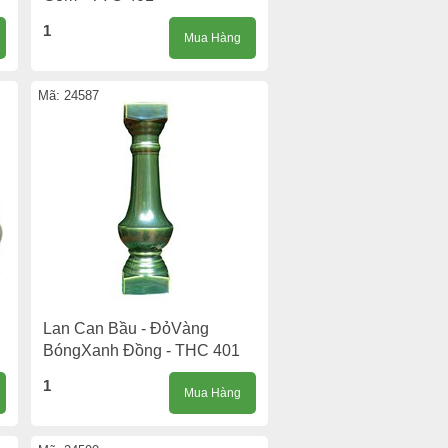
1
Mua Hàng
Mã: 24587
Lan Can Bầu - ĐỏVàng
BóngXanh Đồng - THC 401
1
Mua Hàng