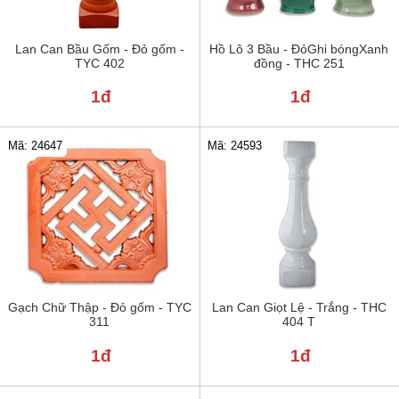
Lan Can Bầu Gốm - Đỏ gốm -
Hồ Lô 3 Bầu - ĐỏGhi bóngXanh
TYC 402
đồng - THC 251
1đ
1đ
Mã: 24647
Mã: 24593
Gạch Chữ Thập - Đỏ gốm - TYC
Lan Can Giọt Lệ - Trắng - THC
311
404 T
1đ
1đ