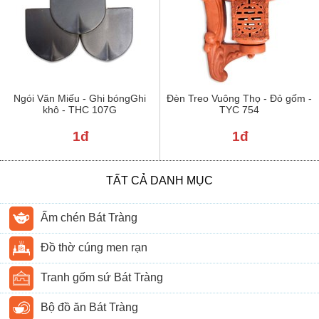
Ngói Văn Miếu - Ghi bóngGhi
Đèn Treo Vuông Thọ - Đỏ gốm -
khô - THC 107G
TYC 754
1đ
1đ
TẤT CẢ DANH MỤC
Ấm chén Bát Tràng
Đồ thờ cúng men rạn
Tranh gốm sứ Bát Tràng
Bộ đồ ăn Bát Tràng