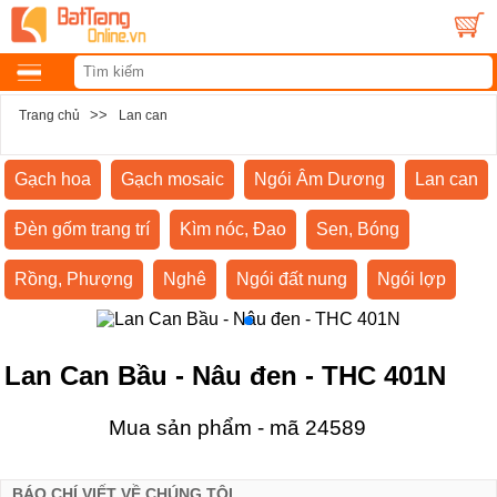
>>
Trang chủ
Lan can
Gạch hoa
Gạch mosaic
Ngói Âm Dương
Lan can
Đèn gốm trang trí
Kìm nóc, Đao
Sen, Bóng
Rồng, Phượng
Nghê
Ngói đất nung
Ngói lợp
Lan Can Bầu - Nâu đen - THC 401N
Mua sản phẩm - mã 24589
BÁO CHÍ VIẾT VỀ CHÚNG TÔI