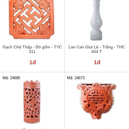
Gạch Chữ Thập - Đỏ gốm - TYC
Lan Can Giọt Lệ - Trắng - THC
311
404 T
1đ
1đ
Mã: 24685
Mã: 24673