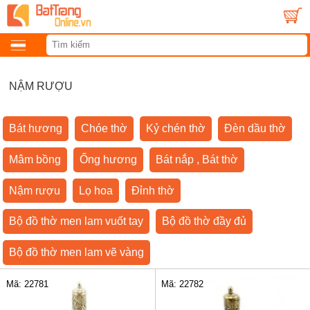
NẬM RƯỢU
Bát hương
Chóe thờ
Kỷ chén thờ
Đèn dầu thờ
Mâm bồng
Ống hương
Bát nắp , Bát thờ
Nậm rượu
Lọ hoa
Đỉnh thờ
Bộ đồ thờ men lam vuốt tay
Bộ đồ thờ đầy đủ
Bộ đồ thờ men lam vẽ vàng
Mã: 22781
Mã: 22782