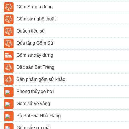
Gốm Sứ gia dụng
Gốm sứ nghệ thuật
Quách tiểu sứ
Qùa tặng Gốm Sứ
Gốm sứ xây dựng
Đặc sản Bát Tràng
Sản phẩm gốm sứ khác
Phong thủy xe hơi
Gốm sứ vẽ vàng
Bộ Bát Đĩa Nhà Hàng
Gốm sứ sơn mài