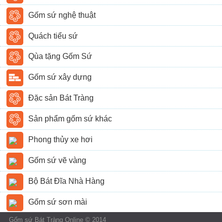
Gốm sứ nghệ thuật
Quách tiểu sứ
Qùa tặng Gốm Sứ
Gốm sứ xây dựng
Đặc sản Bát Tràng
Sản phẩm gốm sứ khác
Phong thủy xe hơi
Gốm sứ vẽ vàng
Bộ Bát Đĩa Nhà Hàng
Gốm sứ sơn mài
Gốm sứ Bát Tràng Online © 2014