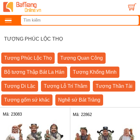
TƯỢNG PHÚC LỘC THỌ
Tượng Phúc Lộc Thọ
Tượng Quan Công
Bộ tượng Thập Bát La Hán
Tượng Khổng Minh
Tượng Di Lặc
Tượng Lỗ Trí Thâm
Tượng Thần Tài
Tượng gốm sứ khác
Nghê sứ Bát Tràng
Mã: 23083
Mã: 22862