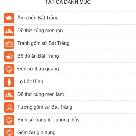
TẤT CẢ DANH MỤC
Ấm chén Bát Tràng
Đồ thờ cúng men rạn
Tranh gốm sứ Bát Tràng
Bộ đồ ăn Bát Tràng
Đèn sứ thấu quang
Lọ Lộc Bình
Đồ thờ cúng men lam
Tượng gốm sứ Bát Tràng
Bình sứ trang trí - phong thủy
Gốm Sứ gia dụng