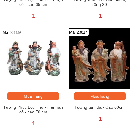
cổ - cao 35 cm
rộng 20
1
1
Mã: 23817
Mã: 23839
Mua hàng
Mua hàng
Tượng Phúc Lộc Thọ - men rạn
Tượng tam đa - Cao 60cm
cổ - cao 70 cm
1
1