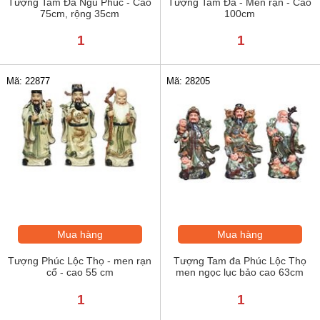
Tượng Tam Đa Ngũ Phúc - Cao
Tượng Tam Đa - Men rạn - Cao
75cm, rộng 35cm
100cm
1
1
Mã: 22877
Mã: 28205
Mua hàng
Mua hàng
Tượng Phúc Lộc Thọ - men rạn
Tượng Tam đa Phúc Lộc Thọ
cổ - cao 55 cm
men ngọc lục bảo cao 63cm
1
1