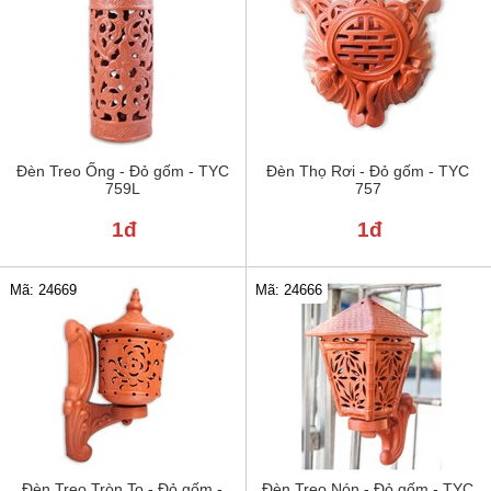
Đèn Treo Ống - Đỏ gốm - TYC
Đèn Thọ Rơi - Đỏ gốm - TYC
759L
757
1đ
1đ
Mã: 24669
Mã: 24666
Đèn Treo Tròn To - Đỏ gốm -
Đèn Treo Nón - Đỏ gốm - TYC