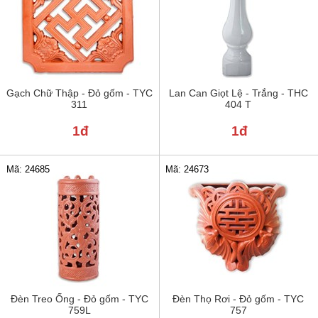
Gạch Chữ Thập - Đỏ gốm - TYC
Lan Can Giọt Lệ - Trắng - THC
311
404 T
1đ
1đ
Mã: 24685
Mã: 24673
Đèn Treo Ống - Đỏ gốm - TYC
Đèn Thọ Rơi - Đỏ gốm - TYC
759L
757