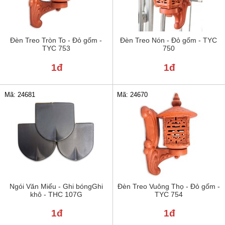
Đèn Treo Tròn To - Đỏ gốm -
Đèn Treo Nón - Đỏ gốm - TYC
TYC 753
750
1đ
1đ
Mã: 24681
Mã: 24670
Ngói Văn Miếu - Ghi bóngGhi
Đèn Treo Vuông Thọ - Đỏ gốm -
khô - THC 107G
TYC 754
1đ
1đ