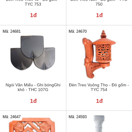
TYC 753
750
1đ
1đ
Mã: 24681
Mã: 24670
Ngói Văn Miếu - Ghi bóngGhi
Đèn Treo Vuông Thọ - Đỏ gốm -
khô - THC 107G
TYC 754
1đ
1đ
Mã: 24647
Mã: 24593