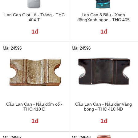
Lan Can Giọt Lệ - Trắng - THC
Lan Can 3 Bầu - Xanh
404 T
đồngXanh ngọc - THC 405
1đ
1đ
Mã: 24595
Mã: 24596
Cầu Lan Can - Nâu đốm cổ -
Cầu Lan Can - Nâu đenVàng
THC 410 D
bóng - THC 410 ND
1đ
1đ
Mã: 24597
Mã: 24648