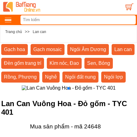
>>
Trang chủ
Lan can
Gạch hoa
Gạch mosaic
Ngói Âm Dương
Lan can
Đèn gốm trang trí
Kìm nóc, Đao
Sen, Bóng
Rồng, Phượng
Nghê
Ngói đất nung
Ngói lợp
Lan Can Vuông Hoa - Đỏ gốm - TYC
401
Mua sản phẩm - mã 24648