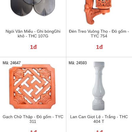
Ngói Văn Miếu - Ghi bóngGhi
Đèn Treo Vuông Thọ - Đỏ gốm -
khô - THC 107G
TYC 754
1đ
1đ
Mã: 24647
Mã: 24593
Gạch Chữ Thập - Đỏ gốm - TYC
Lan Can Giọt Lệ - Trắng - THC
311
404 T