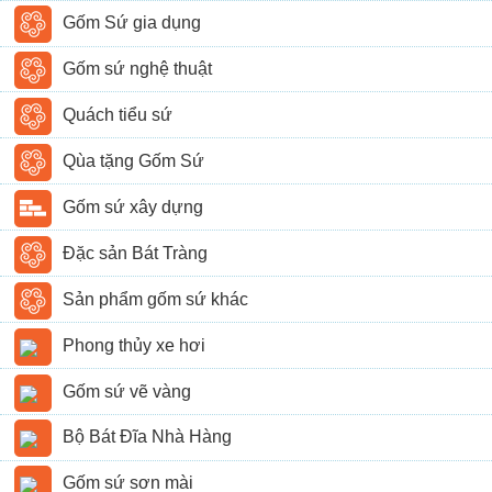
Gốm Sứ gia dụng
Gốm sứ nghệ thuật
Quách tiểu sứ
Qùa tặng Gốm Sứ
Gốm sứ xây dựng
Đặc sản Bát Tràng
Sản phẩm gốm sứ khác
Phong thủy xe hơi
Gốm sứ vẽ vàng
Bộ Bát Đĩa Nhà Hàng
Gốm sứ sơn mài