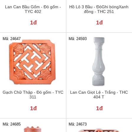
Lan Can Bầu Gốm - Đỏ gốm -
Hồ Lô 3 Bầu - ĐỏGhi bóngXanh
TYC 402
đồng - THC 251
1đ
1đ
Mã: 24647
Mã: 24593
Gạch Chữ Thập - Đỏ gốm - TYC
Lan Can Giọt Lệ - Trắng - THC
311
404 T
1đ
1đ
Mã: 24685
Mã: 24673