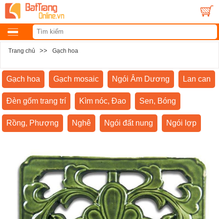
>>
Trang chủ
Gạch hoa
Gạch hoa
Gạch mosaic
Ngói Âm Dương
Lan can
Đèn gốm trang trí
Kìm nóc, Đao
Sen, Bóng
Rồng, Phượng
Nghê
Ngói đất nung
Ngói lợp