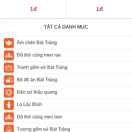
1đ
1đ
TẤT CẢ DANH MỤC
Ấm chén Bát Tràng
Đồ thờ cúng men rạn
Tranh gốm sứ Bát Tràng
Bộ đồ ăn Bát Tràng
Đèn sứ thấu quang
Lọ Lộc Bình
Đồ thờ cúng men lam
Tượng gốm sứ Bát Tràng