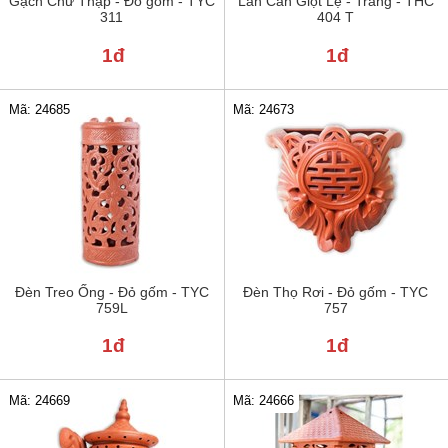
Gạch Chữ Thập - Đỏ gốm - TYC
Lan Can Giọt Lệ - Trắng - THC
311
404 T
1đ
1đ
Mã: 24685
Mã: 24673
Đèn Treo Ống - Đỏ gốm - TYC
Đèn Thọ Rơi - Đỏ gốm - TYC
759L
757
1đ
1đ
Mã: 24669
Mã: 24666