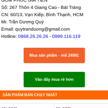
GỐM PHÚC GIA TIÊN
Số: 267 Thôn 4 Giang Cao - Bát Tràng
CN: 60/13, Vạn Kiếp, Bình Thạnh, HCM
Mr. Trần Dương Quý
Email: quytranduong@gmail.com
Hotline:
0868.26.26.26
-
0989.116.119
Mua sản phẩm - mã 24581
Vào đây mua rẻ hơn
SẢN PHẨM BÁN CHẠY NHẤT