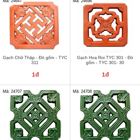
Mã: 24647
Mã: 24696
Gạch Chữ Thập - Đỏ gốm - TYC
Gạch Hoa Roi TYC 301 - Đỏ
311
gốm - TYC 301- 30
1đ
1đ
Mã: 24707
Mã: 24708