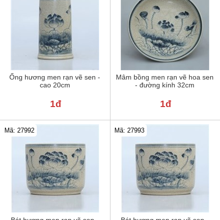
Ống hương men rạn vẽ sen -
Mâm bồng men rạn vẽ hoa sen
cao 20cm
- đường kính 32cm
1đ
1đ
Mã: 27992
Mã: 27993
Bát hương men rạn vẽ sen -
Bát hương men rạn vẽ sen -