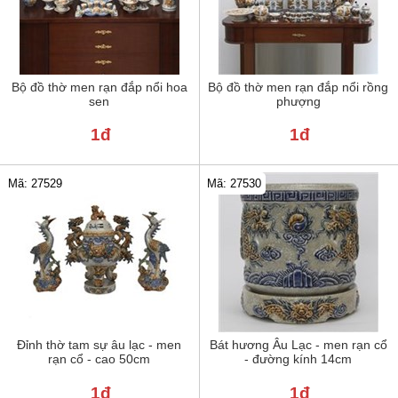
Bộ đồ thờ men rạn đắp nổi hoa
Bộ đồ thờ men rạn đắp nổi rồng
sen
phượng
1đ
1đ
Mã: 27529
Mã: 27530
Đỉnh thờ tam sự âu lạc - men
Bát hương Âu Lạc - men rạn cổ
rạn cổ - cao 50cm
- đường kính 14cm
1đ
1đ