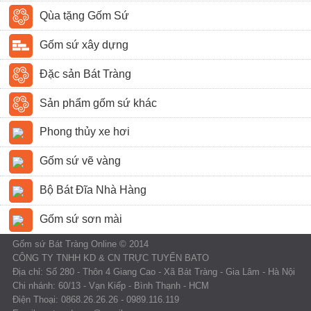
Qùa tặng Gốm Sứ
Gốm sứ xây dựng
Đặc sản Bát Tràng
Sản phẩm gốm sứ khác
Phong thủy xe hơi
Gốm sứ vẽ vàng
Bộ Bát Đĩa Nhà Hàng
Gốm sứ sơn mài
Gốm sứ Bát Tràng Online © 2014
CÔNG TY TNHH KD & CN TRỰC TUYẾN BATO
Địa chỉ: Số 280 - Thôn 4 Giang Cao - Xã Bát Tràng - Gia Lâm - Hà Nội
Chi nhánh: 60/13 - Vạn Kiếp - Bình Thạnh - HCM
Điện Thoại: 0868.26.26.26 - 0989.116.119