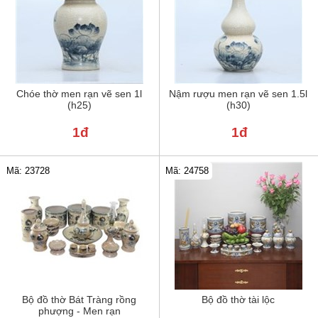
Chóe thờ men rạn vẽ sen 1l
Nậm rượu men rạn vẽ sen 1.5l
(h25)
(h30)
1đ
1đ
Mã: 24758
Mã: 23728
Bộ đồ thờ Bát Tràng rồng
Bộ đồ thờ tài lộc
phượng - Men rạn