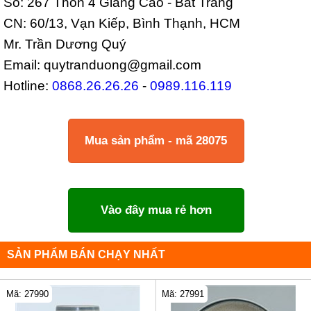
Số: 267 Thôn 4 Giang Cao - Bát Tràng
CN: 60/13, Vạn Kiếp, Bình Thạnh, HCM
Mr. Trần Dương Quý
Email: quytranduong@gmail.com
Hotline:
0868.26.26.26
-
0989.116.119
Mua sản phẩm - mã 28075
Vào đây mua rẻ hơn
SẢN PHẨM BÁN CHẠY NHẤT
Mã: 27990
Mã: 27991