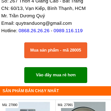
Số: 267 Thôn 4 Giang Cao - Bát Tràng
CN: 60/13, Vạn Kiếp, Bình Thạnh, HCM
Mr. Trần Dương Quý
Email: quytranduong@gmail.com
Hotline:
0868.26.26.26
-
0989.116.119
Mua sản phẩm - mã 28005
Vào đây mua rẻ hơn
SẢN PHẨM BÁN CHẠY NHẤT
Mã: 27990
Mã: 27991