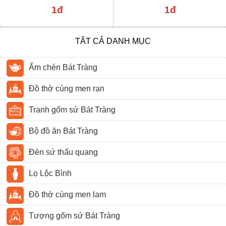
1đ
1đ
TẤT CẢ DANH MỤC
Ấm chén Bát Tràng
Đồ thờ cúng men rạn
Tranh gốm sứ Bát Tràng
Bộ đồ ăn Bát Tràng
Đèn sứ thấu quang
Lọ Lộc Bình
Đồ thờ cúng men lam
Tượng gốm sứ Bát Tràng