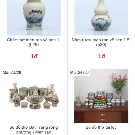
Chóe thờ men rạn vẽ sen 1l
Nậm rượu men rạn vẽ sen 1.5l
(h25)
(h30)
1đ
1đ
Mã: 24758
Mã: 23728
Bộ đồ thờ Bát Tràng rồng
Bộ đồ thờ tài lộc
phượng - Men rạn