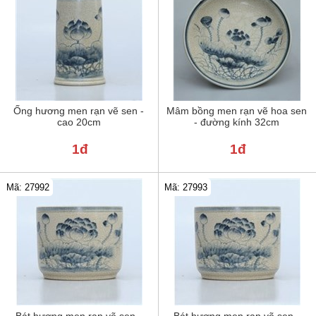
Ống hương men rạn vẽ sen -
Mâm bồng men rạn vẽ hoa sen
cao 20cm
- đường kính 32cm
1đ
1đ
Mã: 27992
Mã: 27993
Bát hương men rạn vẽ sen -
Bát hương men rạn vẽ sen -