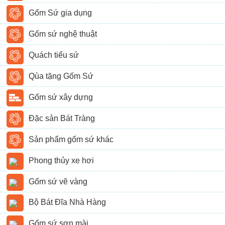
Gốm Sứ gia dụng
Gốm sứ nghệ thuật
Quách tiểu sứ
Qùa tặng Gốm Sứ
Gốm sứ xây dựng
Đặc sản Bát Tràng
Sản phẩm gốm sứ khác
Phong thủy xe hơi
Gốm sứ vẽ vàng
Bộ Bát Đĩa Nhà Hàng
Gốm sứ sơn mài