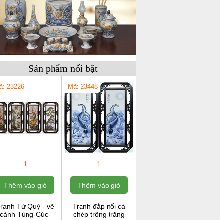
Sản phẩm nổi bật
ã: 23226
Mã: 23448
1
1
Thêm vào giỏ
Thêm vào giỏ
ranh Tứ Quý - vẽ
Tranh đắp nổi cá
cảnh Tùng-Cúc-
chép trông trăng