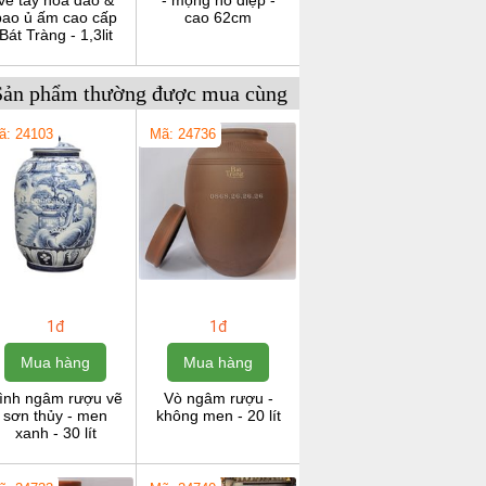
vẽ tay hoa đào &
- mộng hồ điệp -
bao ủ ấm cao cấp
cao 62cm
Bát Tràng - 1,3lit
Sản phẩm thường được mua cùng
ã: 24103
Mã: 24736
1đ
1đ
Mua hàng
Mua hàng
ình ngâm rượu vẽ
Vò ngâm rượu -
sơn thủy - men
không men - 20 lít
xanh - 30 lít