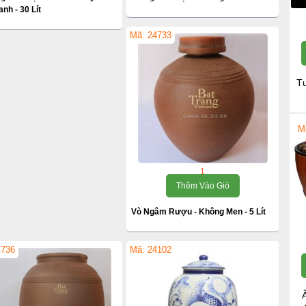
nh - 30 Lít
Mã: 24733
T
M
1
Thêm Vào Giỏ
Vò Ngâm Rượu - Không Men - 5 Lít
4736
Mã: 24102