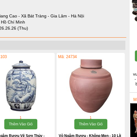
iang Cao - Xã Bát Tràng - Gia Lâm - Hà Nội
- Hồ Chí Minh
26.26.26 (Thu)
4103
Mã: 24734
v
-
M
1
1
Thêm Vào Giỏ
Thêm Vào Giỏ
Ngâm Rượu Vẽ Sơn Thủy -
Vò Ngâm Rượu - Không Men - 10 Lít