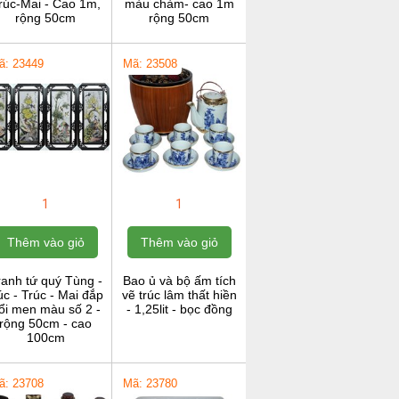
rúc-Mai - Cao 1m,
màu chàm- cao 1m
rộng 50cm
rộng 50cm
ã: 23449
Mã: 23508
1
1
Thêm vào giỏ
Thêm vào giỏ
ranh tứ quý Tùng -
Bao ủ và bộ ấm tích
c - Trúc - Mai đắp
vẽ trúc lâm thất hiền
ổi men màu số 2 -
- 1,25lit - bọc đồng
rộng 50cm - cao
100cm
ã: 23708
Mã: 23780