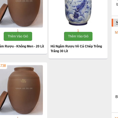
1
1
M
Thêm Vào Giỏ
Thêm Vào Giỏ
âm Rượu - Không Men - 20 Lít
Hũ Ngâm Rượu Vẽ Cá Chép Trông
Trăng 30 Lít
4738
B