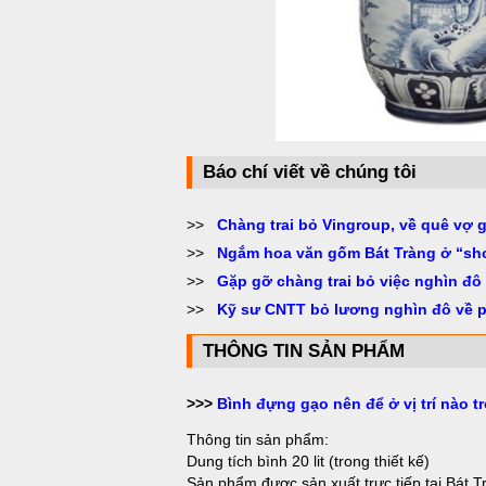
Báo chí viết về chúng tôi
>>
Chàng trai bỏ Vingroup, về quê vợ 
>>
Ngắm hoa văn gốm Bát Tràng ở “sh
>>
Gặp gỡ chàng trai bỏ việc nghìn đô
>>
Kỹ sư CNTT bỏ lương nghìn đô về 
THÔNG TIN SẢN PHẨM
>>>
Bình đựng gạo nên để ở vị trí nào t
Thông tin sản phẩm:
Dung tích bình 20 lit (trong thiết kế)
Sản phẩm được sản xuất trực tiếp tại Bát T