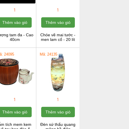
1
1
Thêm vào giỏ
Thêm vào giỏ
ượng tam đa - Cao
Chóe vẽ mai tước -
40cm
men lam cổ - 20 lít
ã: 24095
Mã: 24135
1
1
Thêm vào giỏ
Thêm vào giỏ
Ấm tích mem kem
Đèn sứ thấu quang