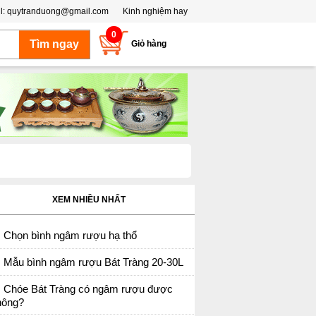
l:
quytranduong@gmail.com
Kinh nghiệm hay
0
Giỏ hàng
XEM NHIỀU NHẤT
Chọn bình ngâm rượu hạ thổ
Mẫu bình ngâm rượu Bát Tràng 20-30L
Chóe Bát Tràng có ngâm rượu được
hông?