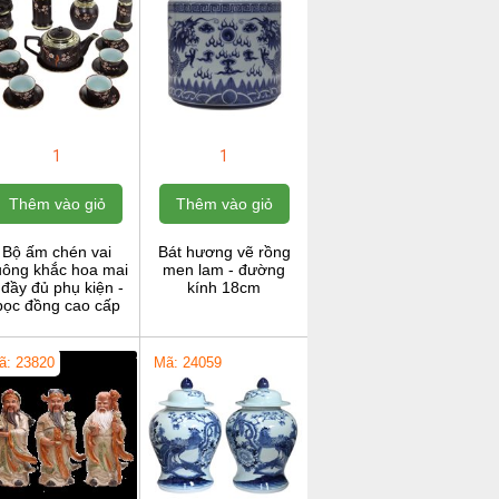
1
1
Thêm vào giỏ
Thêm vào giỏ
Bộ ấm chén vai
Bát hương vẽ rồng
uông khắc hoa mai
men lam - đường
 đầy đủ phụ kiện -
kính 18cm
bọc đồng cao cấp
ã: 23820
Mã: 24059