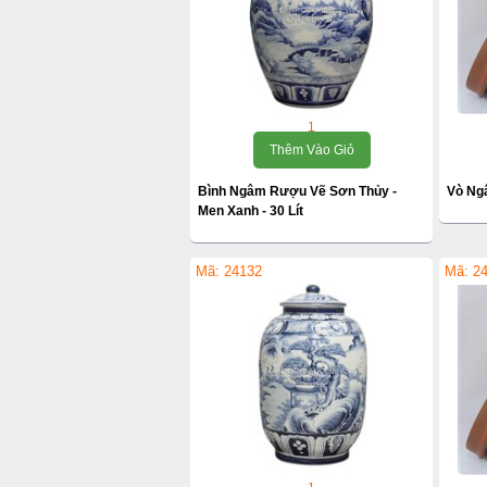
1
Thêm Vào Giỏ
Bình Ngâm Rượu Vẽ Sơn Thủy -
Vò Ng
Men Xanh - 30 Lít
Mã: 24132
Mã: 2