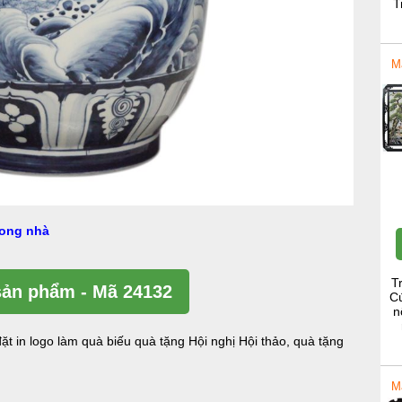
T
M
rong nhà
T
ản phẩm - Mã 24132
Cú
n
ặt in logo làm quà biếu quà tặng Hội nghị Hội thảo, quà tặng
M