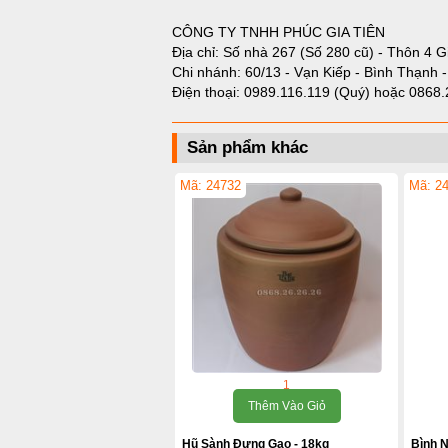
CÔNG TY TNHH PHÚC GIA TIÊN
Địa chỉ: Số nhà 267 (Số 280 cũ) - Thôn 4 G
Chi nhánh: 60/13 - Vạn Kiếp - Bình Thạnh 
Điện thoại:
0989.116.119 (Quý)
hoặc
0868.
Sản phẩm khác
Mã: 24732
Mã: 2
1
Thêm Vào Giỏ
Hũ Sành Đựng Gạo - 18kg
Bình 