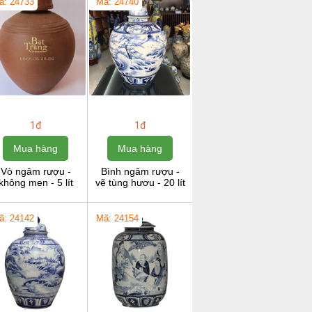
ã: 24733
Mã: 24740
1đ
1đ
Mua hàng
Mua hàng
Vò ngâm rượu -
Bình ngâm rượu -
không men - 5 lít
vẽ tùng hươu - 20 lít
ã: 24142
Mã: 24154