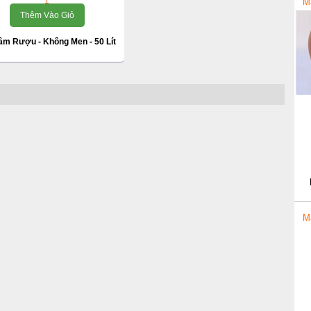
1
M
Thêm Vào Giỏ
âm Rượu - Không Men - 50 Lít
M