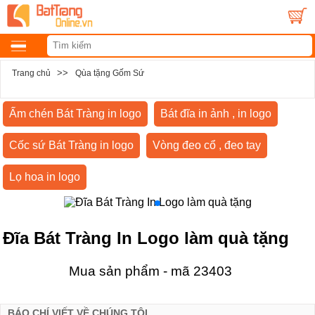
>>
Trang chủ
Qùa tặng Gốm Sứ
Ấm chén Bát Tràng in logo
Bát đĩa in ảnh , in logo
Cốc sứ Bát Tràng in logo
Vòng đeo cổ , đeo tay
Lọ hoa in logo
Đĩa Bát Tràng In Logo làm quà tặng
Mua sản phẩm - mã 23403
BÁO CHÍ VIẾT VỀ CHÚNG TÔI