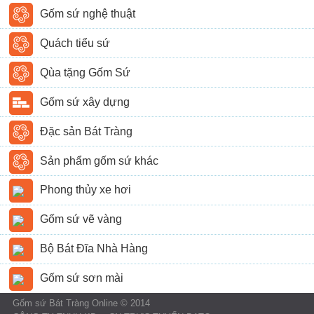
Gốm sứ nghệ thuật
Quách tiểu sứ
Qùa tặng Gốm Sứ
Gốm sứ xây dựng
Đặc sản Bát Tràng
Sản phẩm gốm sứ khác
Phong thủy xe hơi
Gốm sứ vẽ vàng
Bộ Bát Đĩa Nhà Hàng
Gốm sứ sơn mài
Gốm sứ Bát Tràng Online © 2014