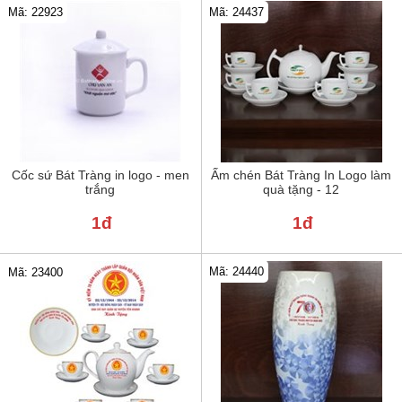
Mã: 22923
Mã: 24437
Cốc sứ Bát Tràng in logo - men
Ấm chén Bát Tràng In Logo làm
trắng
quà tặng - 12
1đ
1đ
Mã: 24440
Mã: 23400