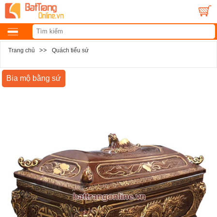
>>
Trang chủ
Quách tiểu sứ
Bia mộ bằng sứ