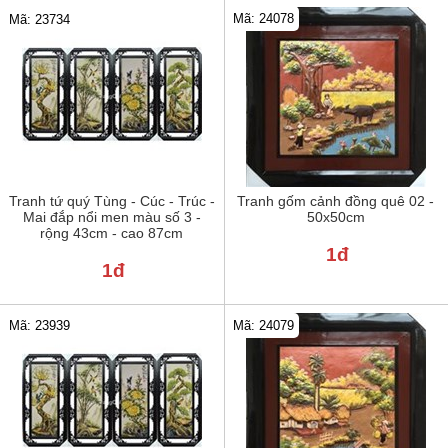
Mã: 24078
Mã: 23734
Tranh tứ quý Tùng - Cúc - Trúc -
Tranh gốm cảnh đồng quê 02 -
Mai đắp nổi men màu số 3 -
50x50cm
rộng 43cm - cao 87cm
1đ
1đ
Mã: 24079
Mã: 23939