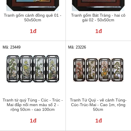
Tranh gốm cảnh đồng quê 01 -
Tranh gốm Bát Tràng - hai cô
50x50cm
gái 02 - 50x50cm
1đ
1đ
Mã: 23449
Mã: 23226
Tranh tứ quý Tùng - Cúc - Trúc -
Tranh Tứ Quý - vẽ cảnh Tùng-
Mai đắp nổi men màu số 2 -
Cúc-Trúc-Mai - Cao 1m, rộng
rộng 50cm - cao 100cm
50cm
1đ
1đ