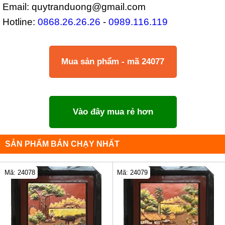
Email: quytranduong@gmail.com
Hotline:
0868.26.26.26
-
0989.116.119
Mua sản phẩm - mã 24077
Vào đây mua rẻ hơn
SẢN PHẨM BÁN CHẠY NHẤT
Mã: 24078
Mã: 24079