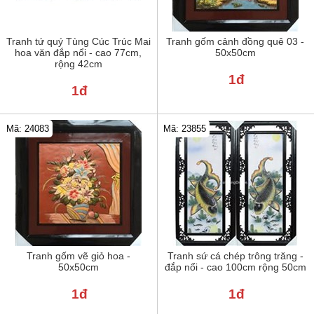
Tranh tứ quý Tùng Cúc Trúc Mai
Tranh gốm cảnh đồng quê 03 -
hoa văn đắp nổi - cao 77cm,
50x50cm
rộng 42cm
1đ
1đ
Mã: 24083
Mã: 23855
Tranh gốm vẽ giỏ hoa -
Tranh sứ cá chép trông trăng -
50x50cm
đắp nổi - cao 100cm rộng 50cm
1đ
1đ