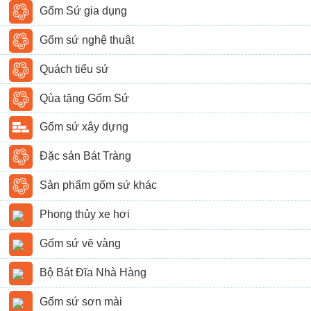
Gốm Sứ gia dụng
Gốm sứ nghệ thuật
Quách tiểu sứ
Qùa tặng Gốm Sứ
Gốm sứ xây dựng
Đặc sản Bát Tràng
Sản phẩm gốm sứ khác
Phong thủy xe hơi
Gốm sứ vẽ vàng
Bộ Bát Đĩa Nhà Hàng
Gốm sứ sơn mài