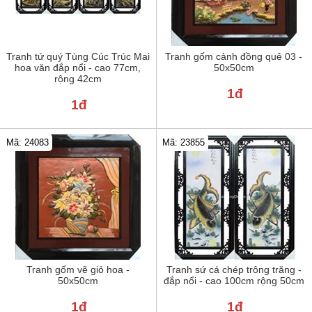
Tranh tứ quý Tùng Cúc Trúc Mai
Tranh gốm cảnh đồng quê 03 -
hoa văn đắp nổi - cao 77cm,
50x50cm
rộng 42cm
1đ
1đ
Mã: 24083
Mã: 23855
Tranh gốm vẽ giỏ hoa -
Tranh sứ cá chép trông trăng -
50x50cm
đắp nổi - cao 100cm rộng 50cm
1đ
1đ