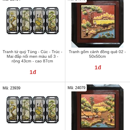
Tranh tứ quý Tùng - Cúc - Trúc -
Tranh gốm cảnh đồng quê 02 -
Mai đắp nổi men màu số 3 -
50x50cm
rộng 43cm - cao 87cm
1đ
1đ
Mã: 24079
Mã: 23939