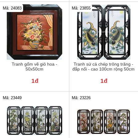
Mã: 24083
Mã: 23855
Tranh gốm vẽ giỏ hoa -
Tranh sứ cá chép trông trăng -
50x50cm
đắp nổi - cao 100cm rộng 50cm
1đ
1đ
Mã: 23449
Mã: 23226