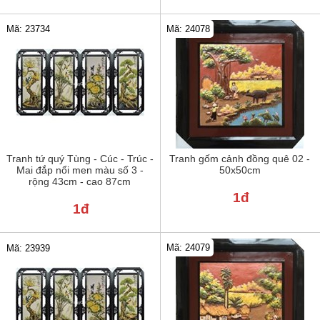
Mã: 24078
Mã: 23734
Tranh tứ quý Tùng - Cúc - Trúc -
Tranh gốm cảnh đồng quê 02 -
Mai đắp nổi men màu số 3 -
50x50cm
rộng 43cm - cao 87cm
1đ
1đ
Mã: 24079
Mã: 23939