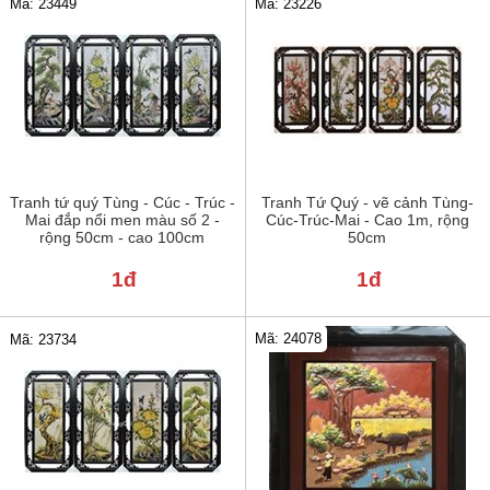
Mã: 23449
Mã: 23226
Tranh tứ quý Tùng - Cúc - Trúc -
Tranh Tứ Quý - vẽ cảnh Tùng-
Mai đắp nổi men màu số 2 -
Cúc-Trúc-Mai - Cao 1m, rộng
rộng 50cm - cao 100cm
50cm
1đ
1đ
Mã: 24078
Mã: 23734