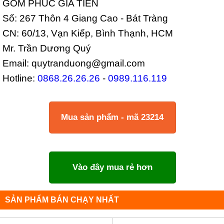
GỐM PHÚC GIA TIÊN
Số: 267 Thôn 4 Giang Cao - Bát Tràng
CN: 60/13, Vạn Kiếp, Bình Thạnh, HCM
Mr. Trần Dương Quý
Email: quytranduong@gmail.com
Hotline:
0868.26.26.26
-
0989.116.119
Mua sản phẩm - mã 23214
Vào đây mua rẻ hơn
SẢN PHẨM BÁN CHẠY NHẤT