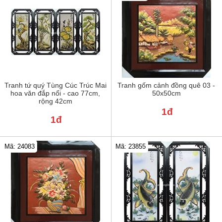
Tranh tứ quý Tùng Cúc Trúc Mai
Tranh gốm cảnh đồng quê 03 -
hoa văn đắp nổi - cao 77cm,
50x50cm
rộng 42cm
1đ
1đ
Mã: 24083
Mã: 23855