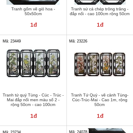
Tranh gốm vẽ giỏ hoa -
Tranh sứ cá chép trông trăng -
50x50cm
đắp nổi - cao 100cm rộng 50cm
1đ
1đ
Mã: 23449
Mã: 23226
Tranh tứ quý Tùng - Cúc - Trúc -
Tranh Tứ Quý - vẽ cảnh Tùng-
Mai đắp nổi men màu số 2 -
Cúc-Trúc-Mai - Cao 1m, rộng
rộng 50cm - cao 100cm
50cm
1đ
1đ
Mã: 24078
Mã: 23734