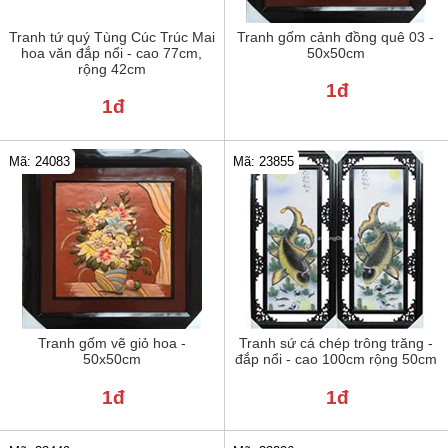
Tranh tứ quý Tùng Cúc Trúc Mai
Tranh gốm cảnh đồng quê 03 -
hoa văn đắp nổi - cao 77cm,
50x50cm
rộng 42cm
1đ
1đ
Mã: 24083
Mã: 23855
Tranh gốm vẽ giỏ hoa -
Tranh sứ cá chép trông trăng -
50x50cm
đắp nổi - cao 100cm rộng 50cm
1đ
1đ