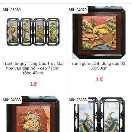
Mã: 24079
Mã: 23939
Tranh tứ quý Tùng Cúc Trúc Mai
Tranh gốm cảnh đồng quê 03 -
hoa văn đắp nổi - cao 77cm,
50x50cm
rộng 42cm
1đ
1đ
Mã: 24083
Mã: 23855