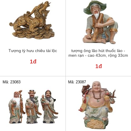
Tượng tỳ hưu chiêu tài lộc
tượng ông lão hút thuốc lào -
men rạn - cao 43cm, rộng 33cm
1đ
1đ
Mã: 23083
Mã: 23087