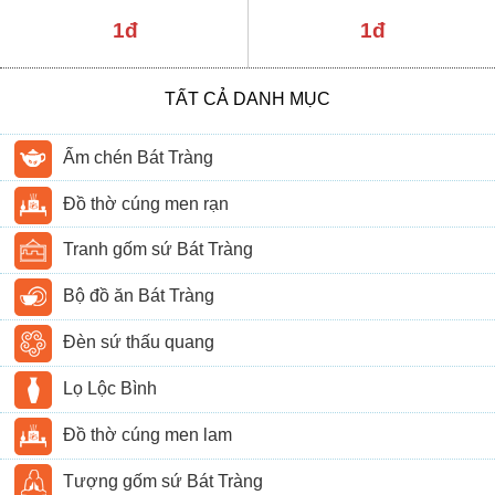
1đ
1đ
TẤT CẢ DANH MỤC
Ấm chén Bát Tràng
Đồ thờ cúng men rạn
Tranh gốm sứ Bát Tràng
Bộ đồ ăn Bát Tràng
Đèn sứ thấu quang
Lọ Lộc Bình
Đồ thờ cúng men lam
Tượng gốm sứ Bát Tràng