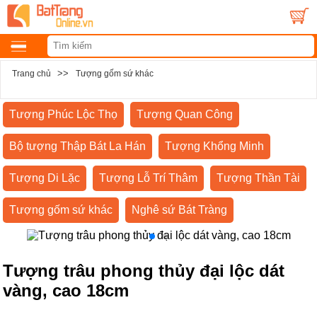
>>
Trang chủ
Tượng gốm sứ khác
Tượng Phúc Lộc Thọ
Tượng Quan Công
Bộ tượng Thập Bát La Hán
Tượng Khổng Minh
Tượng Di Lặc
Tượng Lỗ Trí Thâm
Tượng Thần Tài
Tượng gốm sứ khác
Nghê sứ Bát Tràng
Tượng trâu phong thủy đại lộc dát
vàng, cao 18cm