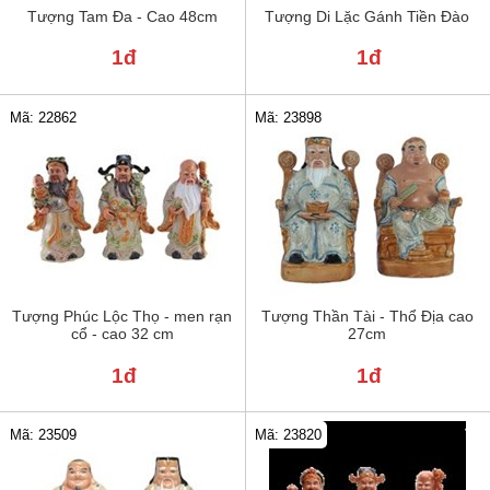
Tượng Tam Đa - Cao 48cm
Tượng Di Lặc Gánh Tiền Đào
1đ
1đ
Mã: 22862
Mã: 23898
Tượng Phúc Lộc Thọ - men rạn
Tượng Thần Tài - Thổ Địa cao
cổ - cao 32 cm
27cm
1đ
1đ
Mã: 23820
Mã: 23509