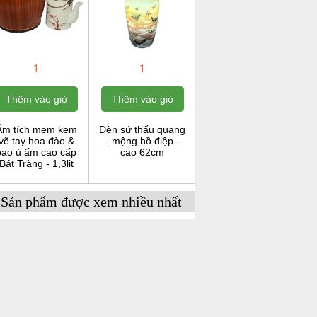
1
1
Thêm vào giỏ
Thêm vào giỏ
Ấm tích mem kem
Đèn sứ thấu quang
vẽ tay hoa đào &
- mộng hồ điệp -
bao ủ ấm cao cấp
cao 62cm
Bát Tràng - 1,3lit
Sản phẩm được xem nhiều nhất