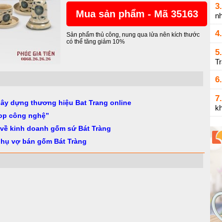
3.
Mua sản phẩm - Mã 35163
n
4.
Sản phẩm thủ công, nung qua lửa nên kích thước
có thể tăng giảm 10%
5.
T
6.
7.
gây dựng thương hiệu Bat Trang online
k
op công nghệ”
 về kinh doanh gốm sứ Bát Tràng
phụ vợ bán gốm Bát Tràng