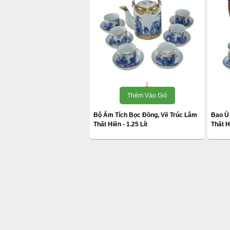
1
Thêm Vào Giỏ
Bộ Ấm Tích Bọc Đồng, Vẽ Trúc Lâm
Bao Ủ
Thất Hiền - 1.25 Lít
Thất H