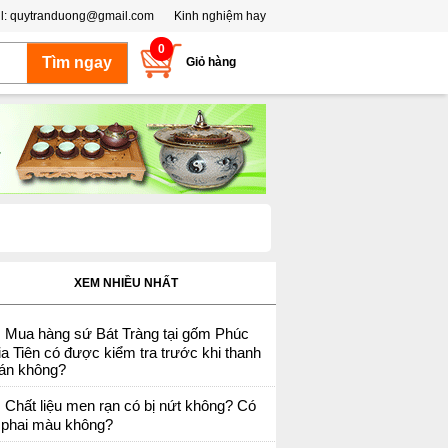
l:
quytranduong@gmail.com
Kinh nghiệm hay
0
Giỏ hàng
XEM NHIỀU NHẤT
Mua hàng sứ Bát Tràng tại gốm Phúc
a Tiên có được kiểm tra trước khi thanh
oán không?
Chất liệu men rạn có bị nứt không? Có
ị phai màu không?