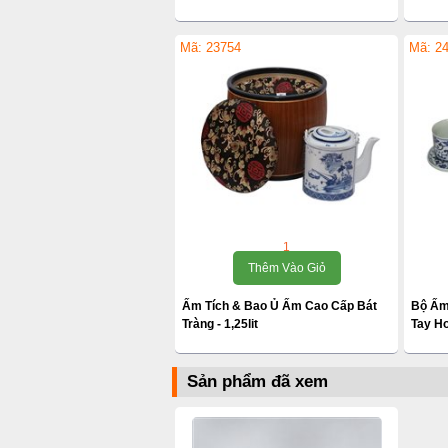
Mã: 23754
Mã: 2
1
Thêm Vào Giỏ
Ấm Tích & Bao Ủ Ấm Cao Cấp Bát
Bộ Ấm
Tràng - 1,25lit
Tay Ho
Sản phẩm đã xem