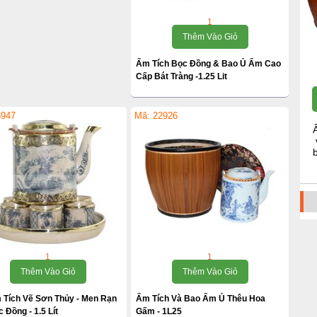
1
Thêm Vào Giỏ
Ấm Tích Bọc Đồng & Bao Ủ Ấm Cao
Cấp Bát Tràng -1.25 Lit
3947
Mã: 22926
1
1
Thêm Vào Giỏ
Thêm Vào Giỏ
 Tích Vẽ Sơn Thủy - Men Rạn
Ấm Tích Và Bao Ấm Ủ Thêu Hoa
 Đồng - 1.5 Lít
Gấm - 1L25