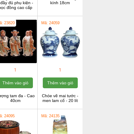
 đầy đủ phụ kiện -
kính 18cm
bọc đồng cao cấp
ã: 23820
Mã: 24059
1
1
Thêm vào giỏ
Thêm vào giỏ
ượng tam đa - Cao
Chóe vẽ mai tước -
40cm
men lam cổ - 20 lít
ã: 24095
Mã: 24135