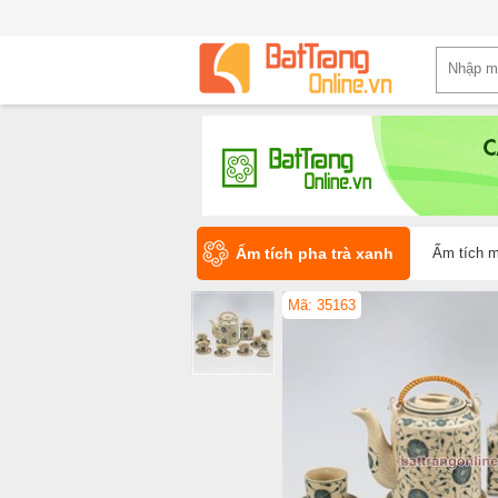
Ấm tích pha trà xanh
Ấm tích m
Mã: 35163