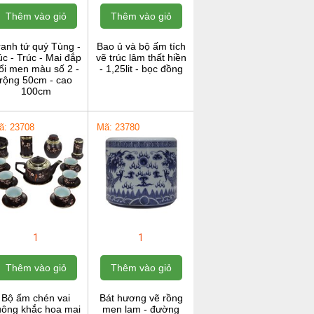
Thêm vào giỏ
Thêm vào giỏ
ranh tứ quý Tùng -
Bao ủ và bộ ấm tích
c - Trúc - Mai đắp
vẽ trúc lâm thất hiền
ổi men màu số 2 -
- 1,25lit - bọc đồng
rộng 50cm - cao
100cm
ã: 23708
Mã: 23780
1
1
Thêm vào giỏ
Thêm vào giỏ
Bộ ấm chén vai
Bát hương vẽ rồng
uông khắc hoa mai
men lam - đường