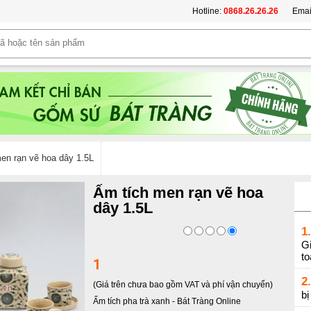
Hotline:
0868.26.26.26
Emai
en rạn vẽ hoa dây 1.5L
Ấm tích men rạn vẽ hoa
dây 1.5L
1.
Gi
t
1
2.
(Giá trên chưa bao gồm VAT và phí vận chuyển)
b
Ấm tích pha trà xanh
-
Bát Tràng Online