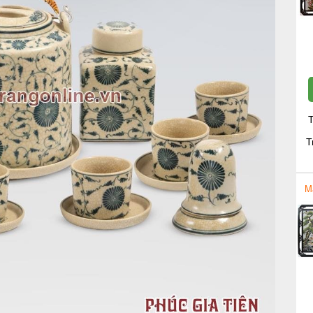
T
T
M