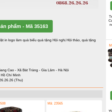
T
Cú
n
ản phẩm - Mã 35163
ặt in logo làm quà biếu quà tặng Hội nghị Hội thảo, quà tặng
M
iang Cao - Xã Bát Tràng - Gia Lâm - Hà Nội
- Hồ Chí Minh
26.26.26 (Thu)
3508
Mã: 23565
v