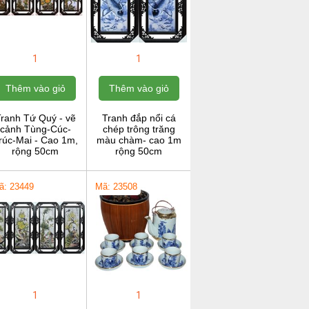
1
1
Thêm vào giỏ
Thêm vào giỏ
ranh Tứ Quý - vẽ
Tranh đắp nổi cá
cảnh Tùng-Cúc-
chép trông trăng
rúc-Mai - Cao 1m,
màu chàm- cao 1m
rộng 50cm
rộng 50cm
ã: 23449
Mã: 23508
1
1