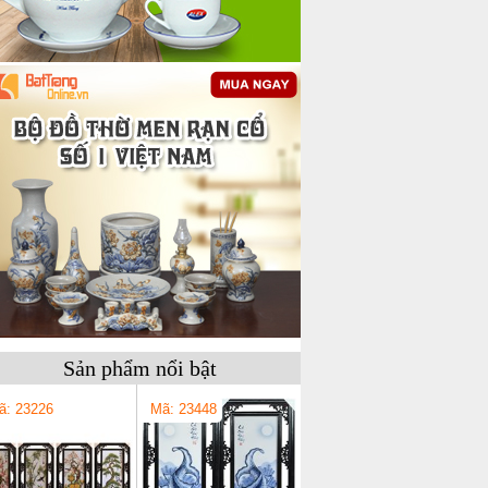
Sản phẩm nổi bật
ã: 23226
Mã: 23448