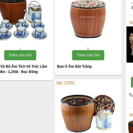
-
M
1
1
Thêm Vào Giỏ
Thêm Vào Giỏ
 Và Bộ Ấm Tích Vẽ Trúc Lâm
Bao Ủ Ấm Bát Tràng
iền - 1,25lit - Bọc Đồng
Mã: 23701
T
M