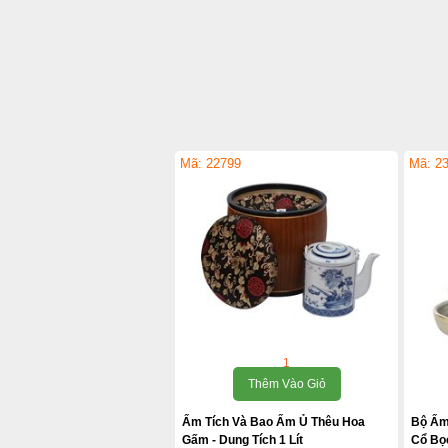
Mã: 22799
Mã: 2
1
Thêm Vào Giỏ
Ấm Tích Và Bao Ấm Ủ Thêu Hoa
Bộ Ấm
Gấm - Dung Tích 1 Lít
Cổ Bọc