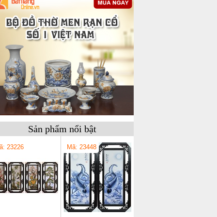
Sản phẩm nổi bật
ã: 23226
Mã: 23448