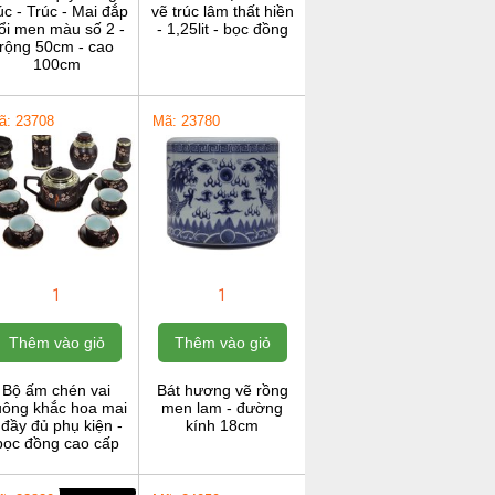
c - Trúc - Mai đắp
vẽ trúc lâm thất hiền
ổi men màu số 2 -
- 1,25lit - bọc đồng
rộng 50cm - cao
100cm
ã: 23708
Mã: 23780
1
1
Thêm vào giỏ
Thêm vào giỏ
Bộ ấm chén vai
Bát hương vẽ rồng
uông khắc hoa mai
men lam - đường
 đầy đủ phụ kiện -
kính 18cm
bọc đồng cao cấp