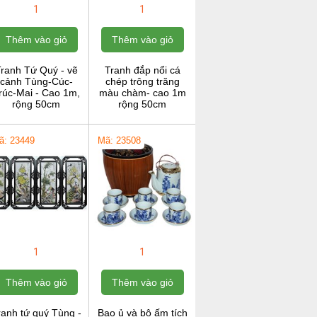
1
1
Thêm vào giỏ
Thêm vào giỏ
ranh Tứ Quý - vẽ
Tranh đắp nổi cá
cảnh Tùng-Cúc-
chép trông trăng
rúc-Mai - Cao 1m,
màu chàm- cao 1m
rộng 50cm
rộng 50cm
ã: 23449
Mã: 23508
1
1
Thêm vào giỏ
Thêm vào giỏ
ranh tứ quý Tùng -
Bao ủ và bộ ấm tích