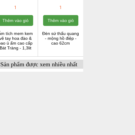
1
1
Thêm vào giỏ
Thêm vào giỏ
Ấm tích mem kem
Đèn sứ thấu quang
vẽ tay hoa đào &
- mộng hồ điệp -
bao ủ ấm cao cấp
cao 62cm
Bát Tràng - 1,3lit
Sản phẩm được xem nhiều nhất