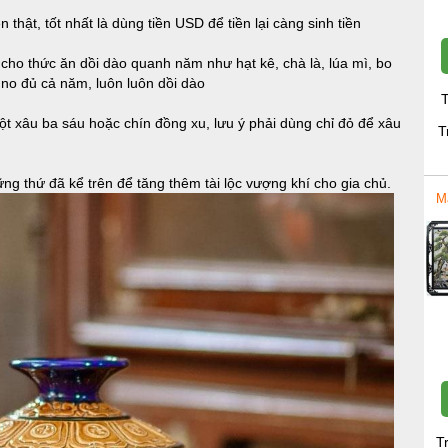
ền thật, tốt nhất là dùng tiền USD để tiền lại càng sinh tiền
cho thức ăn dồi dào quanh năm như hạt kê, chà là, lúa mì, bo
 no đủ cả năm, luôn luôn dồi dào
T
 một xâu ba sáu hoặc chín đồng xu, lưu ý phải dùng chỉ đỏ để xâu
T
g thứ đã kể trên để tăng thêm tài lộc vượng khí cho gia chủ.
M
T