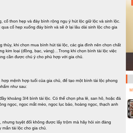
, cổ thon hẹp và đáy bình rộng ngụ ý hút lộc giữ lộc và sinh lộc.
 qua cổ hẹp xuống đáy bình và sẽ ở lại lâu dài sinh lộc cho gia
 thủy, khi chọn mua bình hút tài lộc, các gia đình nên chọn chất
ng kim loại (đồng, bạc, vàng)…Trong khi chọn bình tài lộc việc
ng cần được chú ý cho phù hợp với gia chủ.
c hợp mệnh hợp tuổi của gia chủ, để tạo một bình tài lộc phong
 phẩm như sau:
M
đầy khoảng 3/4 bình tài lộc. Có thể chọn pha lê, san hô, hoặc đá
hồng ngọc, ngọc mắt mèo, ngọc lục bảo, hoàng ngọc, thạch anh
có, nhưng tuyệt đối không được lấy trộm mà hãy hỏi xin đàng
 mắn tài lộc cho gia chủ.