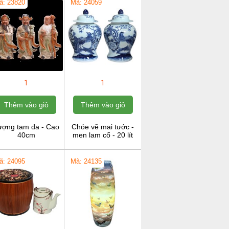
ã: 23820
Mã: 24059
1
1
Thêm vào giỏ
Thêm vào giỏ
ượng tam đa - Cao
Chóe vẽ mai tước -
40cm
men lam cổ - 20 lít
ã: 24095
Mã: 24135