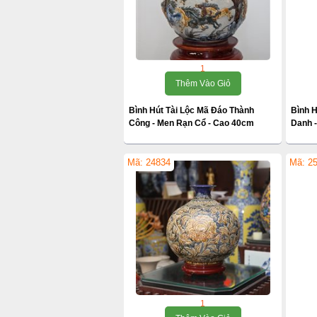
1
Thêm Vào Giỏ
Bình Hút Tài Lộc Mã Đáo Thành
Bình H
Công - Men Rạn Cổ - Cao 40cm
Danh 
Mã: 24834
Mã: 2
1