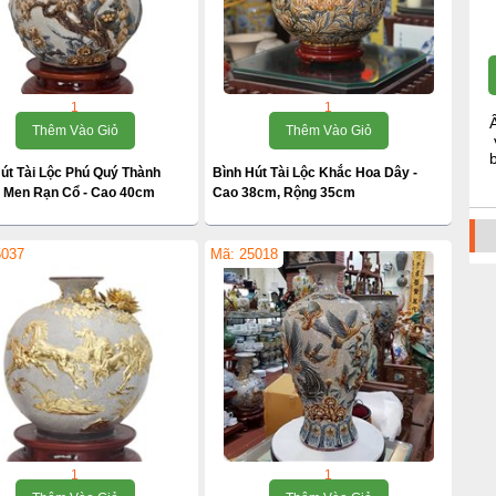
1
1
Thêm Vào Giỏ
Thêm Vào Giỏ
út Tài Lộc Phú Quý Thành
Bình Hút Tài Lộc Khắc Hoa Dây -
- Men Rạn Cổ - Cao 40cm
Cao 38cm, Rộng 35cm
5037
Mã: 25018
1
1