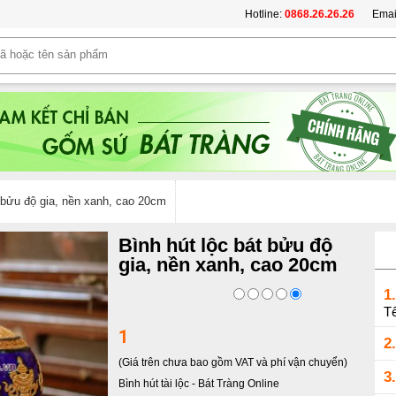
Hotline:
0868.26.26.26
Emai
t bửu độ gia, nền xanh, cao 20cm
Bình hút lộc bát bửu độ
gia, nền xanh, cao 20cm
1.
Tế
1
2.
(Giá trên chưa bao gồm VAT và phí vận chuyển)
3.
Bình hút tài lộc
-
Bát Tràng Online