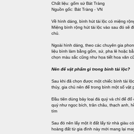
Chất liệu: gốm sứ Bát Tràng
Nguồn gốc: Bát Tràng - VN
Về hình dáng, bình hút tài lộc có miệng rộng
Miệng bình rộng hút tài lộc vào sau đó sẽ đi
chủ.
Ngoài hình dáng, theo các chuyên gia phong
liệu bình làm bằng gốm, sứ, pha lê hoặc bằ
chọn màu sắc cũng như họa tiết hoa văn cũ
Nên để vật phẩm gì trong bình tài lộc?
Sau khi đã chọn được một chiếc bình tài lộ
thủy, gia chủ nên để trong bình một số vật
Đầu tiên dùng bảy loại đá quý và chỉ để đổ 
quý như ngọc bích, trân châu, thạch anh, 
tím
Sau đó nên lấy một ít đất lấy từ nhà giàu 
hoàng đất từ gia đình này mới mang lại may