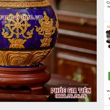
Cú
n
M
v
-