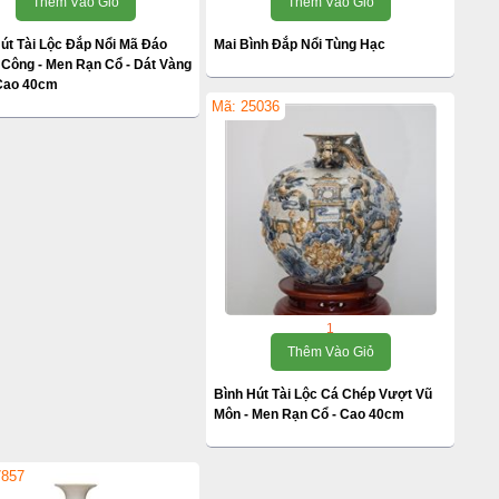
Thêm Vào Giỏ
Thêm Vào Giỏ
út Tài Lộc Đắp Nổi Mã Đáo
Mai Bình Đắp Nổi Tùng Hạc
Công - Men Rạn Cổ - Dát Vàng
 Cao 40cm
Mã: 25036
1
Thêm Vào Giỏ
Bình Hút Tài Lộc Cá Chép Vượt Vũ
Môn - Men Rạn Cổ - Cao 40cm
7857