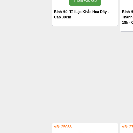
Thêm Vào Giỏ
Bình Hút Tài Lộc Khắc Hoa Dây -
Bình H
Cao 30cm
Thành 
18k -
Mã: 25038
Mã: 2