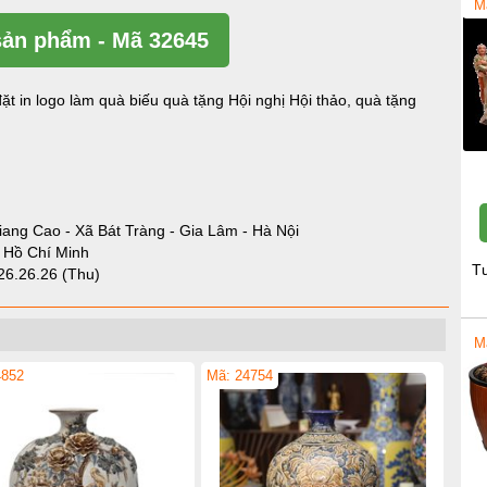
M
ản phẩm - Mã 32645
ặt in logo làm quà biếu quà tặng Hội nghị Hội thảo, quà tặng
iang Cao - Xã Bát Tràng - Gia Lâm - Hà Nội
- Hồ Chí Minh
T
26.26.26 (Thu)
M
4852
Mã: 24754