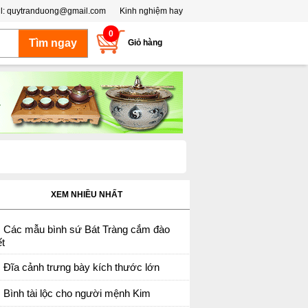
l:
quytranduong@gmail.com
Kinh nghiệm hay
0
Giỏ hàng
XEM NHIỀU NHẤT
Các mẫu bình sứ Bát Tràng cắm đào
t
Đĩa cảnh trưng bày kích thước lớn
Bình tài lộc cho người mệnh Kim