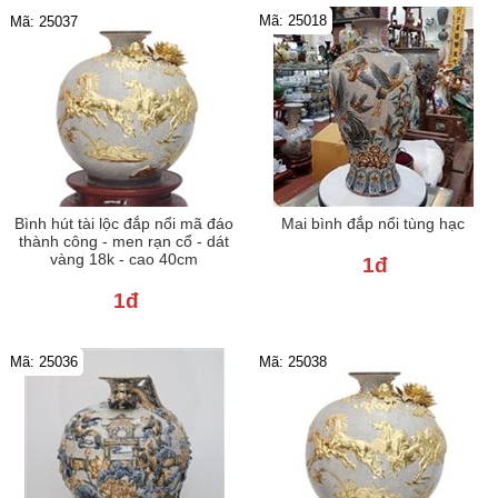
Mã: 25018
Mã: 25037
Bình hút tài lộc đắp nổi mã đáo
Mai bình đắp nổi tùng hạc
thành công - men rạn cổ - dát
vàng 18k - cao 40cm
1đ
1đ
Mã: 25036
Mã: 25038