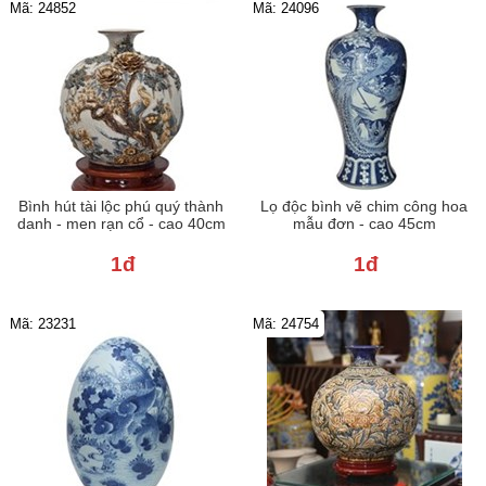
Mã: 24852
Mã: 24096
Bình hút tài lộc phú quý thành
Lọ độc bình vẽ chim công hoa
danh - men rạn cổ - cao 40cm
mẫu đơn - cao 45cm
1đ
1đ
Mã: 23231
Mã: 24754