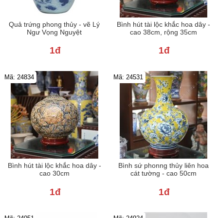
Quả trứng phong thủy - vẽ Lý
Bình hút tài lộc khắc hoa dây -
Ngư Vọng Nguyệt
cao 38cm, rộng 35cm
1đ
1đ
Mã: 24834
Mã: 24531
Bình hút tài lộc khắc hoa dây -
Bình sứ phonng thủy liên hoa
cao 30cm
cát tường - cao 50cm
1đ
1đ