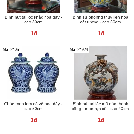
Bình hút tài lộc khắc hoa dây -
Bình sứ phonng thủy liên hoa
cao 30cm
cát tường - cao 50cm
1đ
1đ
Mã: 24051
Mã: 24924
Chóe men lam cổ vẽ hoa dây -
Bình hút tài lộc mã đáo thành
cao 50cm
công - men rạn cổ - cao 40cm
1đ
1đ