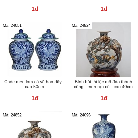
1đ
1đ
Mã: 24051
Mã: 24924
Chóe men lam cổ vẽ hoa dây -
Bình hút tài lộc mã đáo thành
cao 50cm
công - men rạn cổ - cao 40cm
1đ
1đ
Mã: 24852
Mã: 24096