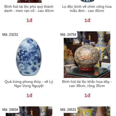
Bình hút tài lộc phú quý thành
Lọ độc bình vẽ chim công hoa
danh - men rạn cổ - cao 40cm
mẫu đơn - cao 45cm
1đ
1đ
Mã: 23231
Mã: 24754
Quả trứng phong thủy - vẽ Lý
Bình hút tài lộc khắc hoa dây -
Ngư Vọng Nguyệt
cao 38cm, rộng 35cm
1đ
1đ
Mã: 24834
Mã: 24531