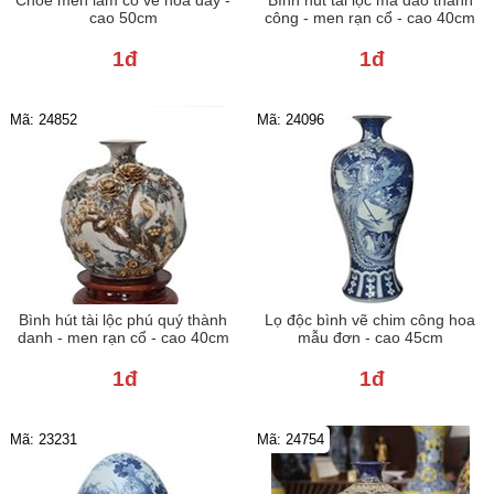
cao 50cm
công - men rạn cổ - cao 40cm
1đ
1đ
Mã: 24852
Mã: 24096
Bình hút tài lộc phú quý thành
Lọ độc bình vẽ chim công hoa
danh - men rạn cổ - cao 40cm
mẫu đơn - cao 45cm
1đ
1đ
Mã: 23231
Mã: 24754