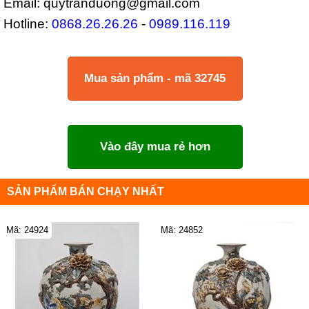
Email: quytranduong@gmail.com
Hotline:
0868.26.26.26
-
0989.116.119
Mua sản phẩm - mã 32745
Vào đây mua rẻ hơn
SẢN PHẨM BÁN CHẠY NHẤT
Mã: 24924
Mã: 24852