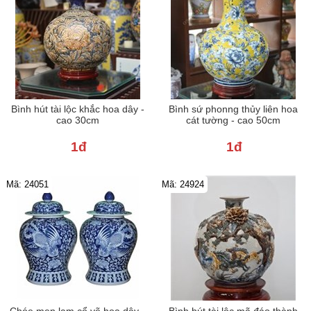
Bình hút tài lộc khắc hoa dây -
Bình sứ phonng thủy liên hoa
cao 30cm
cát tường - cao 50cm
1đ
1đ
Mã: 24051
Mã: 24924
Chóe men lam cổ vẽ hoa dây -
Bình hút tài lộc mã đáo thành