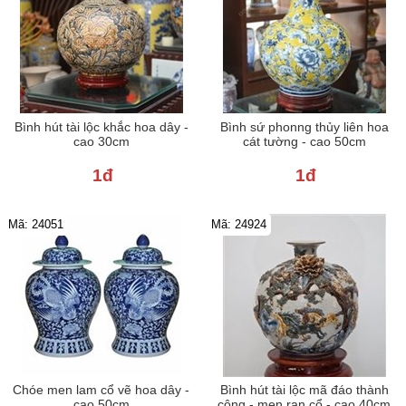
Bình hút tài lộc khắc hoa dây -
Bình sứ phonng thủy liên hoa
cao 30cm
cát tường - cao 50cm
1đ
1đ
Mã: 24051
Mã: 24924
Chóe men lam cổ vẽ hoa dây -
Bình hút tài lộc mã đáo thành
cao 50cm
công - men rạn cổ - cao 40cm