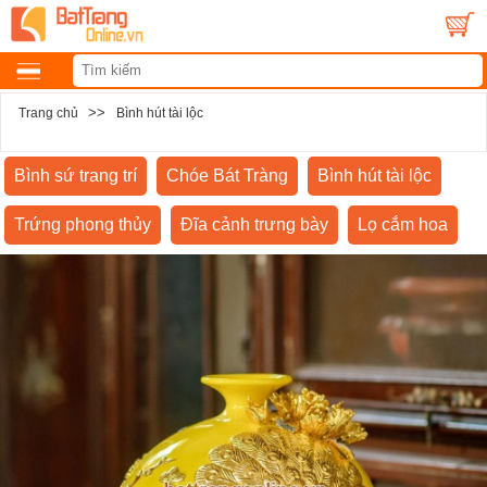
>>
Trang chủ
Bình hút tài lộc
Bình sứ trang trí
Chóe Bát Tràng
Bình hút tài lộc
Trứng phong thủy
Đĩa cảnh trưng bày
Lọ cắm hoa