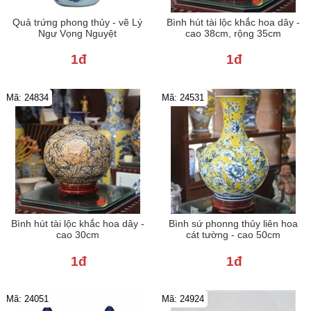
Quả trứng phong thủy - vẽ Lý
Bình hút tài lộc khắc hoa dây -
Ngư Vọng Nguyệt
cao 38cm, rộng 35cm
1đ
1đ
Mã: 24834
Mã: 24531
Bình hút tài lộc khắc hoa dây -
Bình sứ phonng thủy liên hoa
cao 30cm
cát tường - cao 50cm
1đ
1đ
Mã: 24051
Mã: 24924