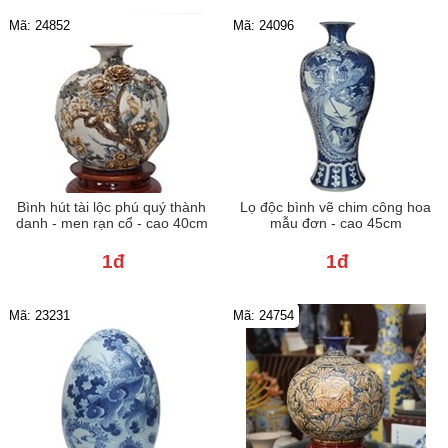
Mã: 24852
Mã: 24096
Bình hút tài lộc phú quý thành
Lọ độc bình vẽ chim công hoa
danh - men rạn cổ - cao 40cm
mẫu đơn - cao 45cm
1đ
1đ
Mã: 23231
Mã: 24754