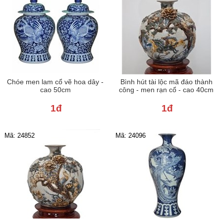
Chóe men lam cổ vẽ hoa dây -
Bình hút tài lộc mã đáo thành
cao 50cm
công - men rạn cổ - cao 40cm
1đ
1đ
Mã: 24852
Mã: 24096