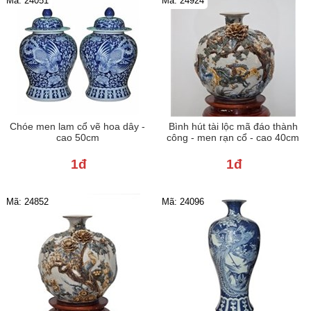
Mã: 24051
Mã: 24924
Chóe men lam cổ vẽ hoa dây -
Bình hút tài lộc mã đáo thành
cao 50cm
công - men rạn cổ - cao 40cm
1đ
1đ
Mã: 24852
Mã: 24096