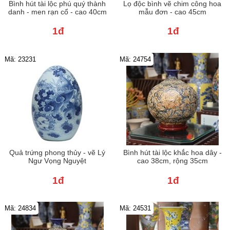
Bình hút tài lộc phú quý thành
Lọ độc bình vẽ chim công hoa
danh - men rạn cổ - cao 40cm
mẫu đơn - cao 45cm
1đ
1đ
Mã: 23231
Mã: 24754
Quả trứng phong thủy - vẽ Lý
Bình hút tài lộc khắc hoa dây -
Ngư Vọng Nguyệt
cao 38cm, rộng 35cm
1đ
1đ
Mã: 24834
Mã: 24531