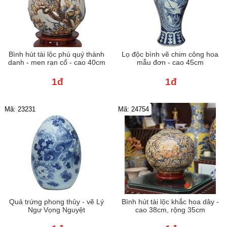
Bình hút tài lộc phú quý thành
Lọ độc bình vẽ chim công hoa
danh - men rạn cổ - cao 40cm
mẫu đơn - cao 45cm
1đ
1đ
Mã: 23231
Mã: 24754
Quả trứng phong thủy - vẽ Lý
Bình hút tài lộc khắc hoa dây -
Ngư Vọng Nguyệt
cao 38cm, rộng 35cm