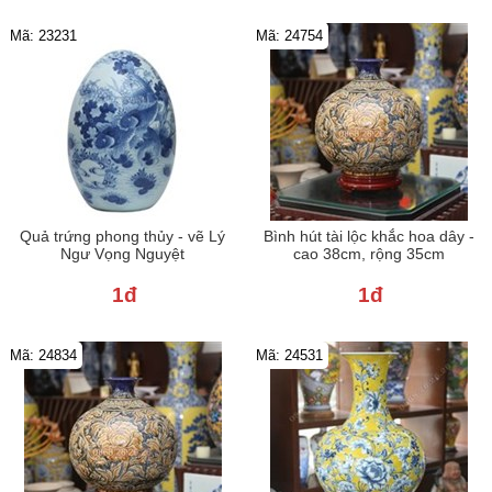
Mã: 23231
Mã: 24754
Quả trứng phong thủy - vẽ Lý
Bình hút tài lộc khắc hoa dây -
Ngư Vọng Nguyệt
cao 38cm, rộng 35cm
1đ
1đ
Mã: 24834
Mã: 24531