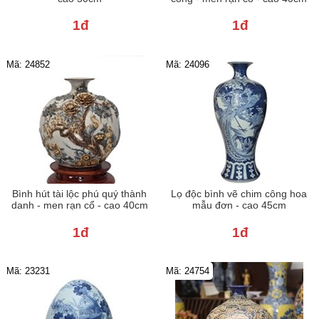
1đ
1đ
Mã: 24852
Mã: 24096
Bình hút tài lộc phú quý thành
Lọ độc bình vẽ chim công hoa
danh - men rạn cổ - cao 40cm
mẫu đơn - cao 45cm
1đ
1đ
Mã: 23231
Mã: 24754