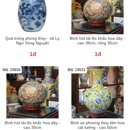
Quả trứng phong thủy - vẽ Lý
Bình hút tài lộc khắc hoa dây -
Ngư Vọng Nguyệt
cao 38cm, rộng 35cm
1đ
1đ
Mã: 24834
Mã: 24531
Bình hút tài lộc khắc hoa dây -
Bình sứ phonng thủy liên hoa
cao 30cm
cát tường - cao 50cm