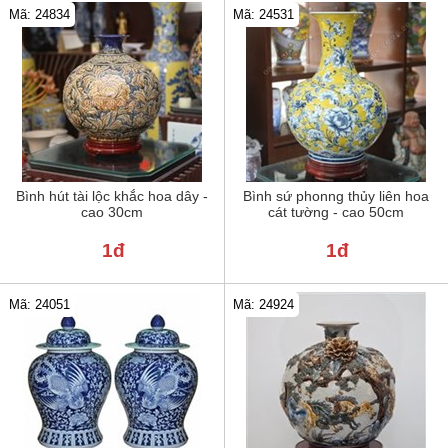
Mã: 24834
Mã: 24531
Bình hút tài lộc khắc hoa dây -
Bình sứ phonng thủy liên hoa
cao 30cm
cát tường - cao 50cm
1đ
1đ
Mã: 24051
Mã: 24924