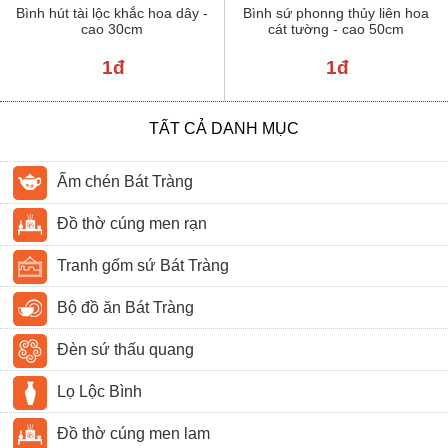
Bình hút tài lộc khắc hoa dây -
Bình sứ phonng thủy liên hoa
cao 30cm
cát tường - cao 50cm
1đ
1đ
TẤT CẢ DANH MỤC
Ấm chén Bát Tràng
Đồ thờ cúng men rạn
Tranh gốm sứ Bát Tràng
Bộ đồ ăn Bát Tràng
Đèn sứ thấu quang
Lọ Lộc Bình
Đồ thờ cúng men lam