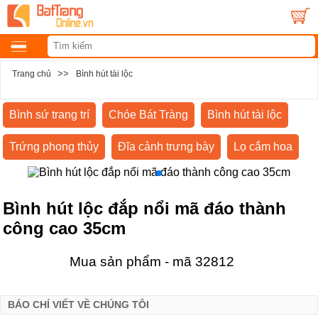
>>
Trang chủ
Bình hút tài lộc
Bình sứ trang trí
Chóe Bát Tràng
Bình hút tài lộc
Trứng phong thủy
Đĩa cảnh trưng bày
Lọ cắm hoa
Bình hút lộc đắp nổi mã đáo thành
công cao 35cm
Mua sản phẩm - mã 32812
BÁO CHÍ VIẾT VỀ CHÚNG TÔI