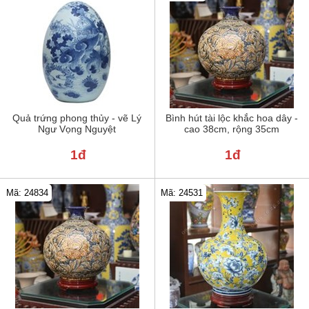
Quả trứng phong thủy - vẽ Lý
Bình hút tài lộc khắc hoa dây -
Ngư Vọng Nguyệt
cao 38cm, rộng 35cm
1đ
1đ
Mã: 24834
Mã: 24531