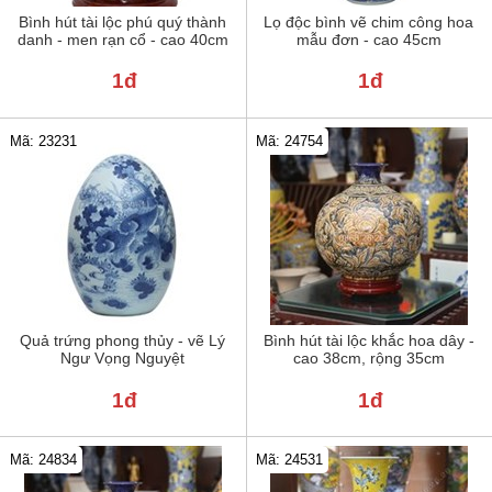
Bình hút tài lộc phú quý thành
Lọ độc bình vẽ chim công hoa
danh - men rạn cổ - cao 40cm
mẫu đơn - cao 45cm
1đ
1đ
Mã: 23231
Mã: 24754
Quả trứng phong thủy - vẽ Lý
Bình hút tài lộc khắc hoa dây -
Ngư Vọng Nguyệt
cao 38cm, rộng 35cm
1đ
1đ
Mã: 24834
Mã: 24531