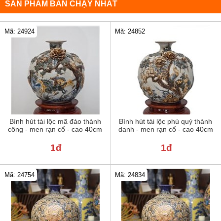
SẢN PHẨM BÁN CHẠY NHẤT
Mã: 24924
Mã: 24852
Bình hút tài lộc mã đáo thành
Bình hút tài lộc phú quý thành
công - men rạn cổ - cao 40cm
danh - men rạn cổ - cao 40cm
1đ
1đ
Mã: 24754
Mã: 24834