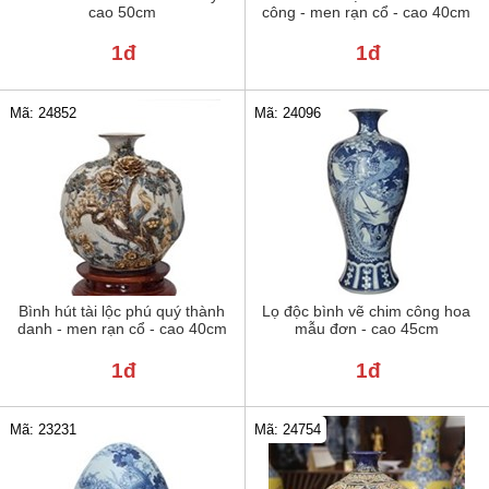
cao 50cm
công - men rạn cổ - cao 40cm
1đ
1đ
Mã: 24852
Mã: 24096
Bình hút tài lộc phú quý thành
Lọ độc bình vẽ chim công hoa
danh - men rạn cổ - cao 40cm
mẫu đơn - cao 45cm
1đ
1đ
Mã: 23231
Mã: 24754