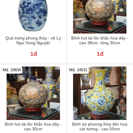
Quả trứng phong thủy - vẽ Lý
Bình hút tài lộc khắc hoa dây -
Ngư Vọng Nguyệt
cao 38cm, rộng 35cm
1đ
1đ
Mã: 24834
Mã: 24531
Bình hút tài lộc khắc hoa dây -
Bình sứ phonng thủy liên hoa
cao 30cm
cát tường - cao 50cm