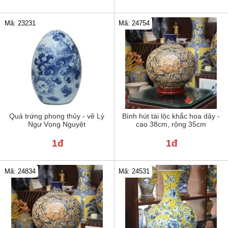
Mã: 23231
Mã: 24754
Quả trứng phong thủy - vẽ Lý
Bình hút tài lộc khắc hoa dây -
Ngư Vọng Nguyệt
cao 38cm, rộng 35cm
1đ
1đ
Mã: 24834
Mã: 24531