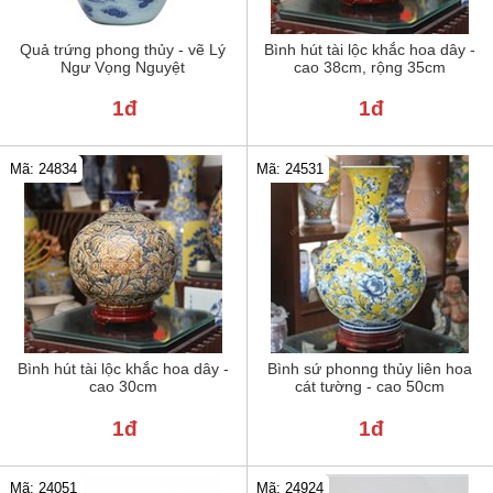
Quả trứng phong thủy - vẽ Lý
Bình hút tài lộc khắc hoa dây -
Ngư Vọng Nguyệt
cao 38cm, rộng 35cm
1đ
1đ
Mã: 24834
Mã: 24531
Bình hút tài lộc khắc hoa dây -
Bình sứ phonng thủy liên hoa
cao 30cm
cát tường - cao 50cm
1đ
1đ
Mã: 24051
Mã: 24924