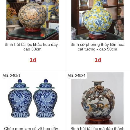
Bình hút tài lộc khắc hoa dây -
Bình sứ phonng thủy liên hoa
cao 30cm
cát tường - cao 50cm
1đ
1đ
Mã: 24051
Mã: 24924
Chóe men lam cổ vẽ hoa dây -
Bình hút tài lộc mã đáo thành