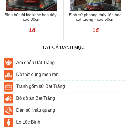
Bình hút tài lộc khắc hoa dây -
Bình sứ phonng thủy liên hoa
cao 30cm
cát tường - cao 50cm
1đ
1đ
TẤT CẢ DANH MỤC
Ấm chén Bát Tràng
Đồ thờ cúng men rạn
Tranh gốm sứ Bát Tràng
Bộ đồ ăn Bát Tràng
Đèn sứ thấu quang
Lọ Lộc Bình