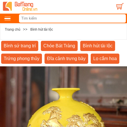
>>
Trang chủ
Bình hút tài lộc
Bình sứ trang trí
Chóe Bát Tràng
Bình hút tài lộc
Trứng phong thủy
Đĩa cảnh trưng bày
Lọ cắm hoa