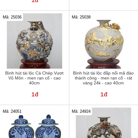
1đ
Mã: 25036
Mã: 25038
Bình hút tài lộc Cá Chép Vượt
Bình hút tài lộc đắp nổi mã đáo
Vũ Môn - men rạn cổ - cao
thành công - men rạn cổ - rát
40cm
vàng 24k - cao 40cm
1đ
1đ
Mã: 24051
Mã: 24924