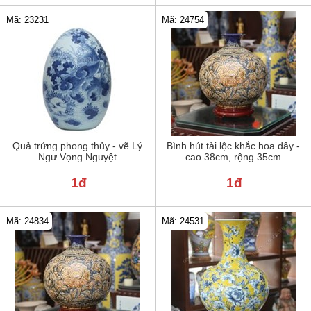
Mã: 23231
Mã: 24754
Quả trứng phong thủy - vẽ Lý
Bình hút tài lộc khắc hoa dây -
Ngư Vọng Nguyệt
cao 38cm, rộng 35cm
1đ
1đ
Mã: 24834
Mã: 24531