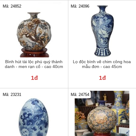
Mã: 24852
Mã: 24096
Bình hút tài lộc phú quý thành
Lọ độc bình vẽ chim công hoa
danh - men rạn cổ - cao 40cm
mẫu đơn - cao 45cm
1đ
1đ
Mã: 23231
Mã: 24754