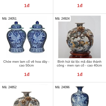
1đ
1đ
Mã: 24051
Mã: 24924
Chóe men lam cổ vẽ hoa dây -
Bình hút tài lộc mã đáo thành
cao 50cm
công - men rạn cổ - cao 40cm
1đ
1đ
Mã: 24852
Mã: 24096