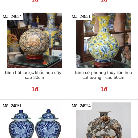
Mã: 24834
Mã: 24531
Bình hút tài lộc khắc hoa dây -
Bình sứ phonng thủy liên hoa
cao 30cm
cát tường - cao 50cm
1đ
1đ
Mã: 24051
Mã: 24924