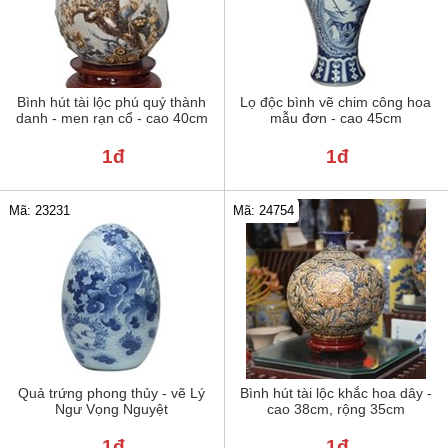
Bình hút tài lộc phú quý thành
Lọ độc bình vẽ chim công hoa
danh - men rạn cổ - cao 40cm
mẫu đơn - cao 45cm
1đ
1đ
Mã: 23231
Mã: 24754
Quả trứng phong thủy - vẽ Lý
Bình hút tài lộc khắc hoa dây -
Ngư Vọng Nguyệt
cao 38cm, rộng 35cm
1đ
1đ