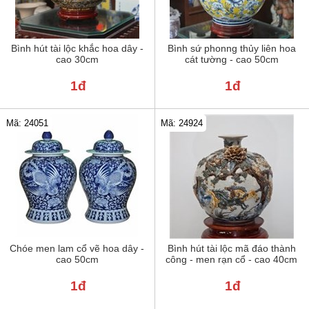
Bình hút tài lộc khắc hoa dây -
Bình sứ phonng thủy liên hoa
cao 30cm
cát tường - cao 50cm
1đ
1đ
Mã: 24051
Mã: 24924
Chóe men lam cổ vẽ hoa dây -
Bình hút tài lộc mã đáo thành
cao 50cm
công - men rạn cổ - cao 40cm
1đ
1đ