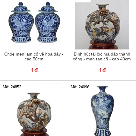
Chóe men lam cổ vẽ hoa dây -
Bình hút tài lộc mã đáo thành
cao 50cm
công - men rạn cổ - cao 40cm
1đ
1đ
Mã: 24852
Mã: 24096