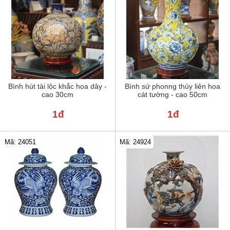
Bình hút tài lộc khắc hoa dây -
Bình sứ phonng thủy liên hoa
cao 30cm
cát tường - cao 50cm
1đ
1đ
Mã: 24051
Mã: 24924