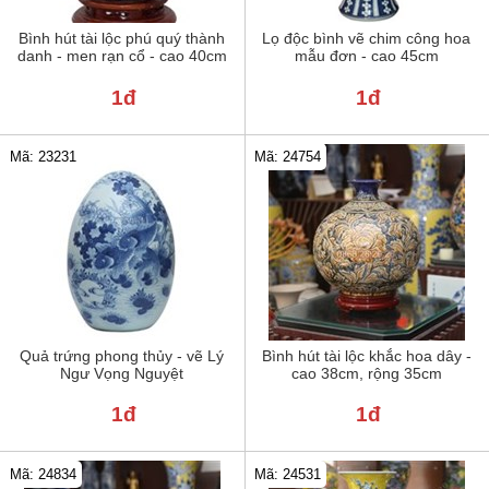
Bình hút tài lộc phú quý thành
Lọ độc bình vẽ chim công hoa
danh - men rạn cổ - cao 40cm
mẫu đơn - cao 45cm
1đ
1đ
Mã: 23231
Mã: 24754
Quả trứng phong thủy - vẽ Lý
Bình hút tài lộc khắc hoa dây -
Ngư Vọng Nguyệt
cao 38cm, rộng 35cm
1đ
1đ
Mã: 24834
Mã: 24531