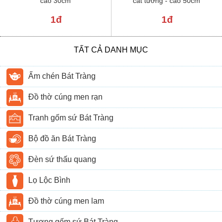
cao 30cm
cát tường - cao 50cm
1đ
1đ
TẤT CẢ DANH MỤC
Ấm chén Bát Tràng
Đồ thờ cúng men rạn
Tranh gốm sứ Bát Tràng
Bộ đồ ăn Bát Tràng
Đèn sứ thấu quang
Lọ Lộc Bình
Đồ thờ cúng men lam
Tượng gốm sứ Bát Tràng