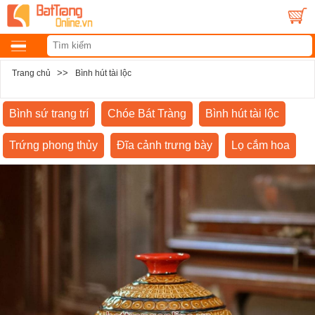
>>
Trang chủ
Bình hút tài lộc
Bình sứ trang trí
Chóe Bát Tràng
Bình hút tài lộc
Trứng phong thủy
Đĩa cảnh trưng bày
Lọ cắm hoa