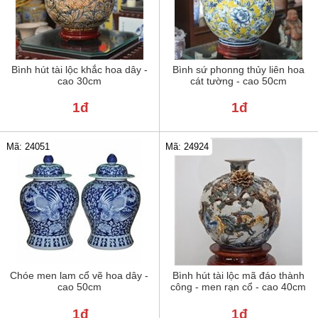
Bình hút tài lộc khắc hoa dây -
Bình sứ phonng thủy liên hoa
cao 30cm
cát tường - cao 50cm
1đ
1đ
Mã: 24051
Mã: 24924
Chóe men lam cổ vẽ hoa dây -
Bình hút tài lộc mã đáo thành
cao 50cm
công - men rạn cổ - cao 40cm
1đ
1đ