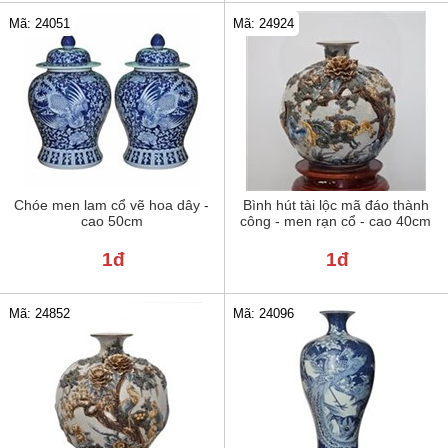
Mã: 24051
Mã: 24924
Chóe men lam cổ vẽ hoa dây -
Bình hút tài lộc mã đáo thành
cao 50cm
công - men rạn cổ - cao 40cm
1đ
1đ
Mã: 24852
Mã: 24096