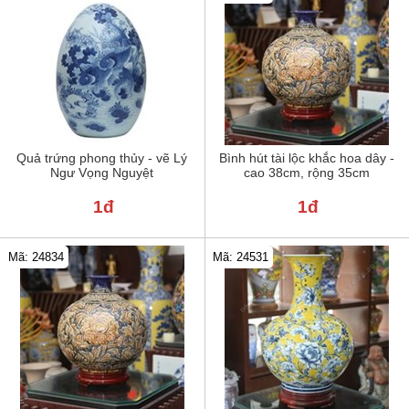
Quả trứng phong thủy - vẽ Lý
Bình hút tài lộc khắc hoa dây -
Ngư Vọng Nguyệt
cao 38cm, rộng 35cm
1đ
1đ
Mã: 24834
Mã: 24531