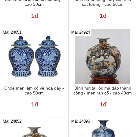
cao 30cm
cát tường - cao 50cm
1đ
1đ
Mã: 24051
Mã: 24924
Chóe men lam cổ vẽ hoa dây -
Bình hút tài lộc mã đáo thành
cao 50cm
công - men rạn cổ - cao 40cm
1đ
1đ
Mã: 24852
Mã: 24096