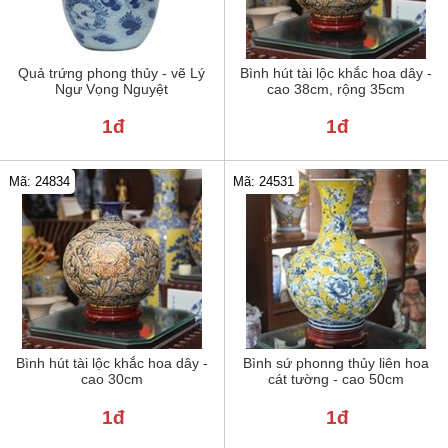
Quả trứng phong thủy - vẽ Lý
Bình hút tài lộc khắc hoa dây -
Ngư Vọng Nguyệt
cao 38cm, rộng 35cm
1đ
1đ
Mã: 24834
Mã: 24531
Bình hút tài lộc khắc hoa dây -
Bình sứ phonng thủy liên hoa
cao 30cm
cát tường - cao 50cm
1đ
1đ