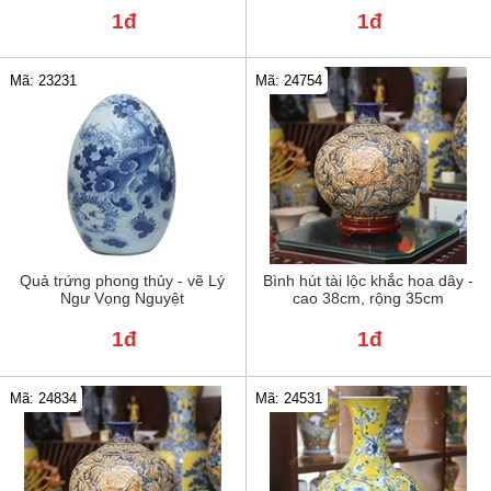
1đ
1đ
Mã: 23231
Mã: 24754
Quả trứng phong thủy - vẽ Lý
Bình hút tài lộc khắc hoa dây -
Ngư Vọng Nguyệt
cao 38cm, rộng 35cm
1đ
1đ
Mã: 24834
Mã: 24531