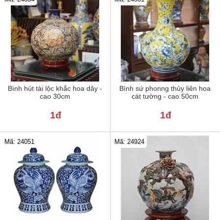
Bình hút tài lộc khắc hoa dây -
Bình sứ phonng thủy liên hoa
cao 30cm
cát tường - cao 50cm
1đ
1đ
Mã: 24051
Mã: 24924