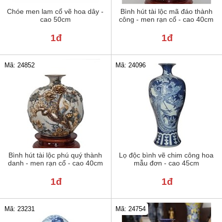
Chóe men lam cổ vẽ hoa dây -
Bình hút tài lộc mã đáo thành
cao 50cm
công - men rạn cổ - cao 40cm
1đ
1đ
Mã: 24852
Mã: 24096
Bình hút tài lộc phú quý thành
Lọ độc bình vẽ chim công hoa
danh - men rạn cổ - cao 40cm
mẫu đơn - cao 45cm
1đ
1đ
Mã: 23231
Mã: 24754