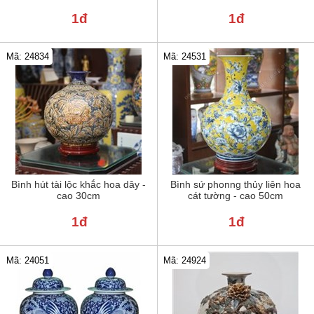
1đ
1đ
Mã: 24834
Mã: 24531
Bình hút tài lộc khắc hoa dây -
Bình sứ phonng thủy liên hoa
cao 30cm
cát tường - cao 50cm
1đ
1đ
Mã: 24051
Mã: 24924