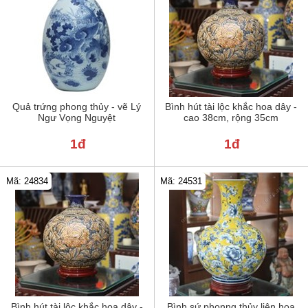
Quả trứng phong thủy - vẽ Lý
Bình hút tài lộc khắc hoa dây -
Ngư Vọng Nguyệt
cao 38cm, rộng 35cm
1đ
1đ
Mã: 24834
Mã: 24531
Bình hút tài lộc khắc hoa dây -
Bình sứ phonng thủy liên hoa