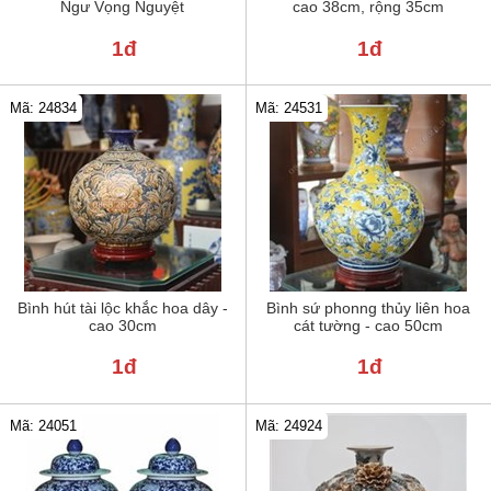
Ngư Vọng Nguyệt
cao 38cm, rộng 35cm
1đ
1đ
Mã: 24834
Mã: 24531
Bình hút tài lộc khắc hoa dây -
Bình sứ phonng thủy liên hoa
cao 30cm
cát tường - cao 50cm
1đ
1đ
Mã: 24051
Mã: 24924