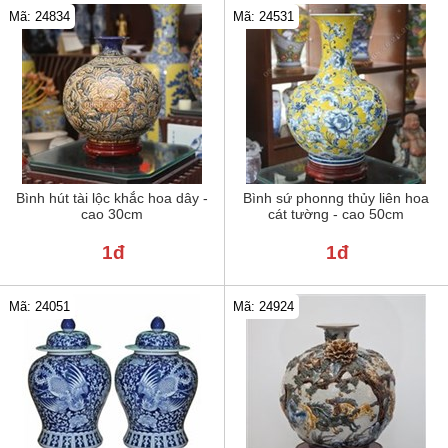
Mã: 24834
Mã: 24531
Bình hút tài lộc khắc hoa dây -
Bình sứ phonng thủy liên hoa
cao 30cm
cát tường - cao 50cm
1đ
1đ
Mã: 24051
Mã: 24924