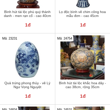
Bình hút tài lộc phú quý thành
Lọ độc bình vẽ chim công hoa
danh - men rạn cổ - cao 40cm
mẫu đơn - cao 45cm
1đ
1đ
Mã: 23231
Mã: 24754
Quả trứng phong thủy - vẽ Lý
Bình hút tài lộc khắc hoa dây -
Ngư Vọng Nguyệt
cao 38cm, rộng 35cm
1đ
1đ
Mã: 24834
Mã: 24531