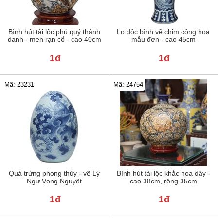
Bình hút tài lộc phú quý thành
Lọ độc bình vẽ chim công hoa
danh - men rạn cổ - cao 40cm
mẫu đơn - cao 45cm
1đ
1đ
Mã: 23231
Mã: 24754
Quả trứng phong thủy - vẽ Lý
Bình hút tài lộc khắc hoa dây -
Ngư Vọng Nguyệt
cao 38cm, rộng 35cm
1đ
1đ