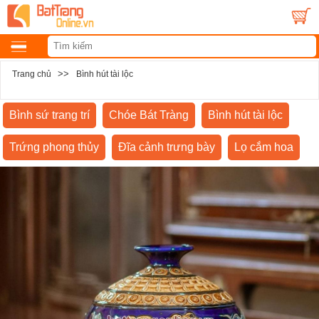
>>
Trang chủ
Bình hút tài lộc
Bình sứ trang trí
Chóe Bát Tràng
Bình hút tài lộc
Trứng phong thủy
Đĩa cảnh trưng bày
Lọ cắm hoa