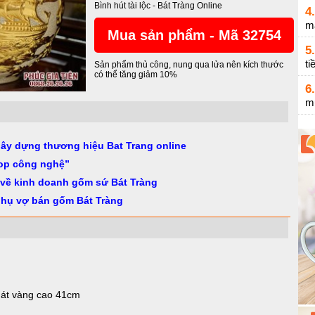
Bình hút tài lộc
-
Bát Tràng Online
4.
m
Mua sản phẩm - Mã 32754
5.
ti
Sản phẩm thủ công, nung qua lửa nên kích thước
có thể tăng giảm 10%
6.
m
gây dựng thương hiệu Bat Trang online
op công nghệ”
 về kinh doanh gốm sứ Bát Tràng
phụ vợ bán gốm Bát Tràng
dát vàng cao 41cm