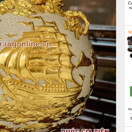
Cú
n
M
v
-