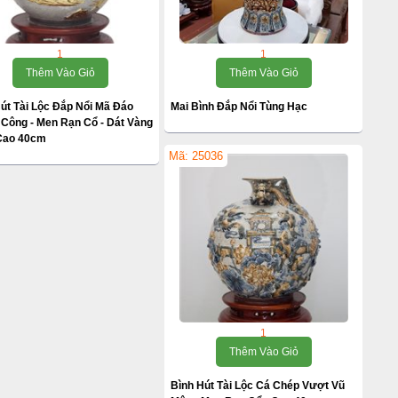
1
1
Thêm Vào Giỏ
Thêm Vào Giỏ
út Tài Lộc Đắp Nổi Mã Đáo
Mai Bình Đắp Nổi Tùng Hạc
Công - Men Rạn Cổ - Dát Vàng
 Cao 40cm
Mã: 25036
1
Thêm Vào Giỏ
Bình Hút Tài Lộc Cá Chép Vượt Vũ