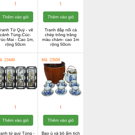
1
1
Thêm vào giỏ
Thêm vào giỏ
ranh Tứ Quý - vẽ
Tranh đắp nổi cá
cảnh Tùng-Cúc-
chép trông trăng
rúc-Mai - Cao 1m,
màu chàm- cao 1m
rộng 50cm
rộng 50cm
ã: 23449
Mã: 23508
1
1
Thêm vào giỏ
Thêm vào giỏ
ranh tứ quý Tùng -
Bao ủ và bộ ấm tích