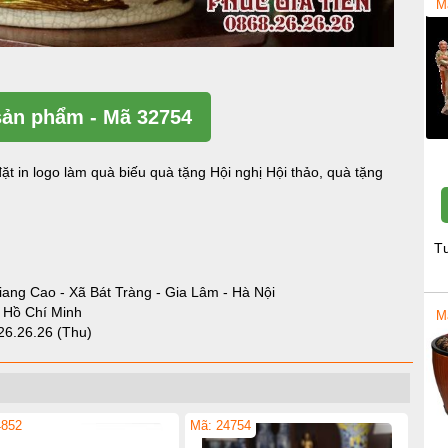
M
ản phẩm - Mã 32754
ặt in logo làm quà biếu quà tặng Hội nghị Hội thảo, quà tặng
T
iang Cao - Xã Bát Tràng - Gia Lâm - Hà Nội
- Hồ Chí Minh
M
26.26.26 (Thu)
4852
Mã: 24754