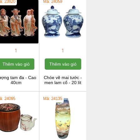
ã: 23820
Mã: 24059
1
1
Thêm vào giỏ
Thêm vào giỏ
ượng tam đa - Cao
Chóe vẽ mai tước -
40cm
men lam cổ - 20 lít
ã: 24095
Mã: 24135