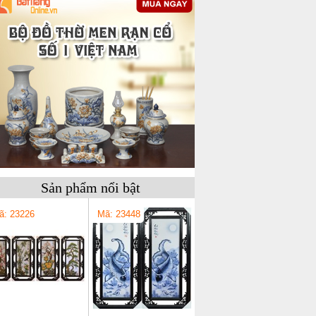
Sản phẩm nổi bật
ã: 23226
Mã: 23448