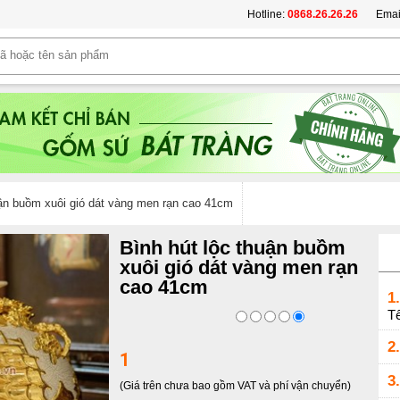
Hotline:
0868.26.26.26
Emai
uận buồm xuôi gió dát vàng men rạn cao 41cm
Bình hút lộc thuận buồm
xuôi gió dát vàng men rạn
cao 41cm
1.
Tế
2.
1
3.
(Giá trên chưa bao gồm VAT và phí vận chuyển)