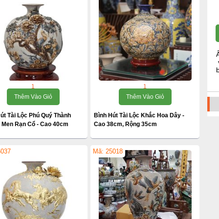
1
1
Thêm Vào Giỏ
Thêm Vào Giỏ
út Tài Lộc Phú Quý Thành
Bình Hút Tài Lộc Khắc Hoa Dây -
- Men Rạn Cổ - Cao 40cm
Cao 38cm, Rộng 35cm
5037
Mã: 25018