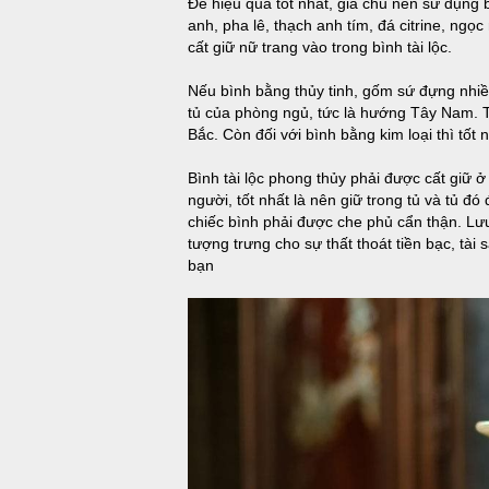
Để hiệu quả tốt nhất, gia chủ nên sử dụng 
anh, pha lê, thạch anh tím, đá citrine, ngọ
cất giữ nữ trang vào trong bình tài lộc.
Nếu bình bằng thủy tinh, gốm sứ đựng nhiề
tủ của phòng ngủ, tức là hướng Tây Nam. T
Bắc. Còn đối với bình bằng kim loại thì tốt
Bình tài lộc phong thủy phải được cất giữ ở
người, tốt nhất là nên giữ trong tủ và tủ đ
chiếc bình phải được che phủ cẩn thận. Lưu 
tượng trưng cho sự thất thoát tiền bạc, tài 
bạn