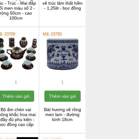
c - Trúc - Mai đắp
vẽ trúc lâm thất hiền
ổi men màu số 2 -
- 1,25lit - bọc đồng
rộng 50cm - cao
100cm
ã: 23708
Mã: 23780
1
1
Thêm vào giỏ
Thêm vào giỏ
Bộ ấm chén vai
Bát hương vẽ rồng
uông khắc hoa mai
men lam - đường
 đầy đủ phụ kiện -
kính 18cm
bọc đồng cao cấp