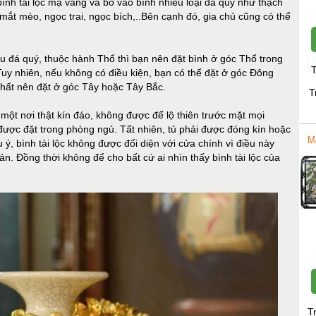
bình tài lộc mạ vàng và bỏ vào bình nhiều loại đá quý như thạch
c mắt mèo, ngọc trai, ngọc bích,..Bên cạnh đó, gia chủ cũng có thể
u đá quý, thuộc hành Thổ thì bạn nên đặt bình ở góc Thổ trong
T
uy nhiên, nếu không có điều kiện, bạn có thể đặt ở góc Đông
 nhất nên đặt ở góc Tây hoặc Tây Bắc.
T
 một nơi thật kín đáo, không được để lộ thiên trước mặt mọi
ó được đặt trong phòng ngủ. Tất nhiên, tủ phải được đóng kín hoặc
M
ý, bình tài lộc không được đối diện với cửa chính vì điều này
sản. Đồng thời không để cho bất cứ ai nhìn thấy bình tài lộc của
T