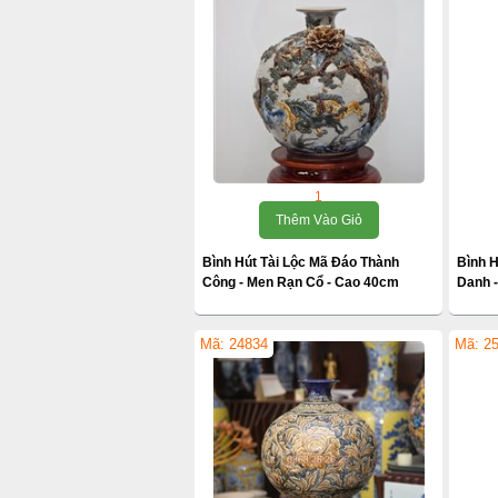
1
Thêm Vào Giỏ
Bình Hút Tài Lộc Mã Đáo Thành
Bình H
Công - Men Rạn Cổ - Cao 40cm
Danh 
Mã: 24834
Mã: 2