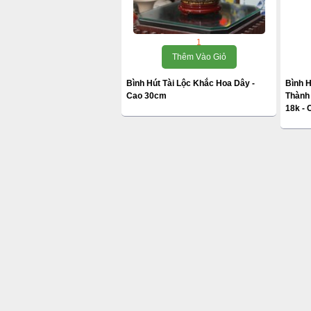
1
Thêm Vào Giỏ
Bình Hút Tài Lộc Khắc Hoa Dây -
Bình H
Cao 30cm
Thành 
18k -