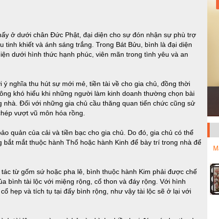
 thấy ở dưới chân Đức Phật, đại diện cho sự đón nhận sự phù trợ
 tinh khiết và ánh sáng trắng. Trong Bát Bửu, bình là đại diện
hiện dưới hình thức hạnh phúc, viên mãn trong tình yêu và an
ý nghĩa thu hút sự mới mẻ, tiền tài về cho gia chủ, đồng thời
hông khó hiểu khi những người làm kinh doanh thường chọn bài
ong nhà. Đối với những gia chủ cầu thăng quan tiến chức cũng sử
 chép vượt vũ môn hóa rồng.
 bảo quản của cải và tiền bạc cho gia chủ. Do đó, gia chủ có thể
ng bắt mắt thuộc hành Thổ hoặc hành Kinh để bày trí trong nhà để
M
 tác từ gốm sứ hoặc pha lê, bình thuộc hành Kim phải được chế
 bình tài lộc với miệng rộng, cổ thon và đáy rộng. Với hình
cổ hẹp và tích tụ tại đấy bình rộng, như vậy tài lộc sẽ ở lại với