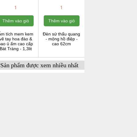
1
1
Thêm vào giỏ
Thêm vào giỏ
Ấm tích mem kem
Đèn sứ thấu quang
vẽ tay hoa đào &
- mộng hồ điệp -
bao ủ ấm cao cấp
cao 62cm
Bát Tràng - 1,3lit
Sản phẩm được xem nhiều nhất