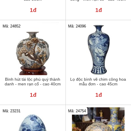
1đ
1đ
Mã: 24852
Mã: 24096
Bình hút tài lộc phú quý thành
Lọ độc bình vẽ chim công hoa
danh - men rạn cổ - cao 40cm
mẫu đơn - cao 45cm
1đ
1đ
Mã: 23231
Mã: 24754