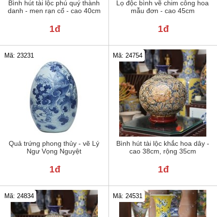
Bình hút tài lộc phú quý thành
Lọ độc bình vẽ chim công hoa
danh - men rạn cổ - cao 40cm
mẫu đơn - cao 45cm
1đ
1đ
Mã: 23231
Mã: 24754
Quả trứng phong thủy - vẽ Lý
Bình hút tài lộc khắc hoa dây -
Ngư Vọng Nguyệt
cao 38cm, rộng 35cm
1đ
1đ
Mã: 24834
Mã: 24531