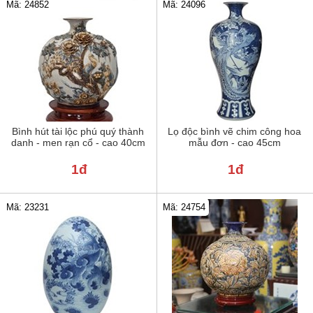
Mã: 24852
Mã: 24096
Bình hút tài lộc phú quý thành
Lọ độc bình vẽ chim công hoa
danh - men rạn cổ - cao 40cm
mẫu đơn - cao 45cm
1đ
1đ
Mã: 23231
Mã: 24754