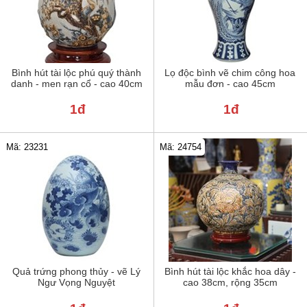
Bình hút tài lộc phú quý thành
Lọ độc bình vẽ chim công hoa
danh - men rạn cổ - cao 40cm
mẫu đơn - cao 45cm
1đ
1đ
Mã: 23231
Mã: 24754
Quả trứng phong thủy - vẽ Lý
Bình hút tài lộc khắc hoa dây -
Ngư Vọng Nguyệt
cao 38cm, rộng 35cm