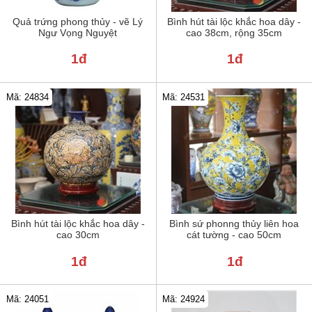
Quả trứng phong thủy - vẽ Lý
Bình hút tài lộc khắc hoa dây -
Ngư Vọng Nguyệt
cao 38cm, rộng 35cm
1đ
1đ
Mã: 24834
Mã: 24531
Bình hút tài lộc khắc hoa dây -
Bình sứ phonng thủy liên hoa
cao 30cm
cát tường - cao 50cm
1đ
1đ
Mã: 24051
Mã: 24924