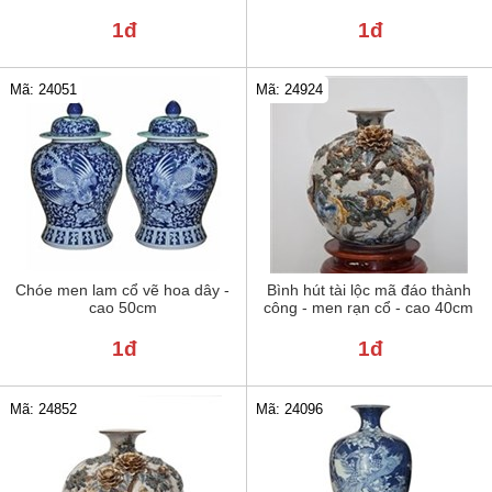
1đ
1đ
Mã: 24051
Mã: 24924
Chóe men lam cổ vẽ hoa dây -
Bình hút tài lộc mã đáo thành
cao 50cm
công - men rạn cổ - cao 40cm
1đ
1đ
Mã: 24852
Mã: 24096