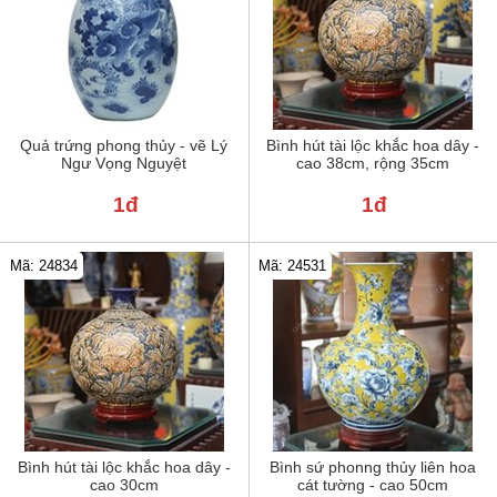
Quả trứng phong thủy - vẽ Lý
Bình hút tài lộc khắc hoa dây -
Ngư Vọng Nguyệt
cao 38cm, rộng 35cm
1đ
1đ
Mã: 24834
Mã: 24531
Bình hút tài lộc khắc hoa dây -
Bình sứ phonng thủy liên hoa
cao 30cm
cát tường - cao 50cm