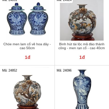
Chóe men lam cổ vẽ hoa dây -
Bình hút tài lộc mã đáo thành
cao 50cm
công - men rạn cổ - cao 40cm
1đ
1đ
Mã: 24852
Mã: 24096