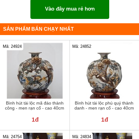
Vào đây mua rẻ hơn
SẢN PHẨM BÁN CHẠY NHẤT
Mã: 24924
Mã: 24852
Bình hút tài lộc mã đáo thành
Bình hút tài lộc phú quý thành
công - men rạn cổ - cao 40cm
danh - men rạn cổ - cao 40cm
1đ
1đ
Mã: 24754
Mã: 24834