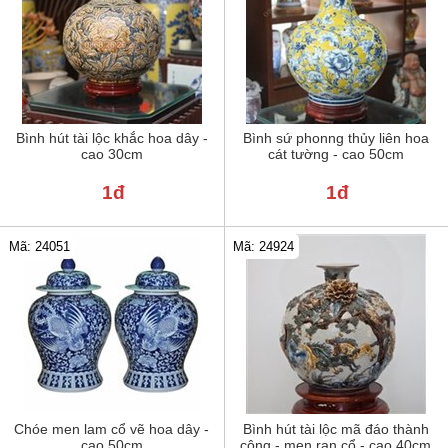
Bình hút tài lộc khắc hoa dây -
Bình sứ phonng thủy liên hoa
cao 30cm
cát tường - cao 50cm
1đ
1đ
Mã: 24051
Mã: 24924
Chóe men lam cổ vẽ hoa dây -
Bình hút tài lộc mã đáo thành
cao 50cm
công - men rạn cổ - cao 40cm