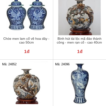
Chóe men lam cổ vẽ hoa dây -
Bình hút tài lộc mã đáo thành
cao 50cm
công - men rạn cổ - cao 40cm
1đ
1đ
Mã: 24852
Mã: 24096