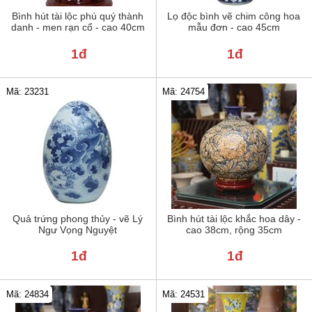
Bình hút tài lộc phú quý thành
Lọ độc bình vẽ chim công hoa
danh - men rạn cổ - cao 40cm
mẫu đơn - cao 45cm
1đ
1đ
Mã: 23231
Mã: 24754
Quả trứng phong thủy - vẽ Lý
Bình hút tài lộc khắc hoa dây -
Ngư Vọng Nguyệt
cao 38cm, rộng 35cm
1đ
1đ
Mã: 24834
Mã: 24531