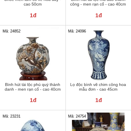
cao 50cm
công - men rạn cổ - cao 40cm
1đ
1đ
Mã: 24852
Mã: 24096
Bình hút tài lộc phú quý thành
Lọ độc bình vẽ chim công hoa
danh - men rạn cổ - cao 40cm
mẫu đơn - cao 45cm
1đ
1đ
Mã: 23231
Mã: 24754