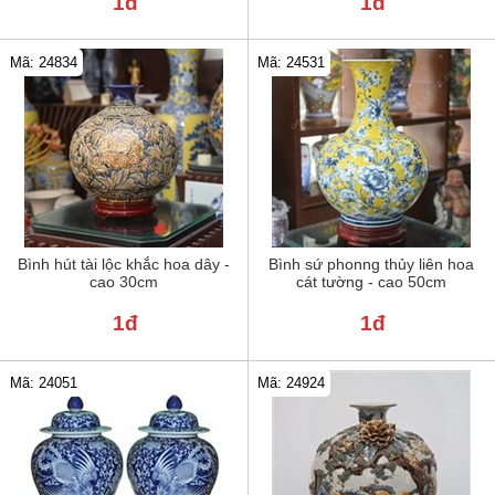
1đ
1đ
Mã: 24834
Mã: 24531
Bình hút tài lộc khắc hoa dây -
Bình sứ phonng thủy liên hoa
cao 30cm
cát tường - cao 50cm
1đ
1đ
Mã: 24051
Mã: 24924