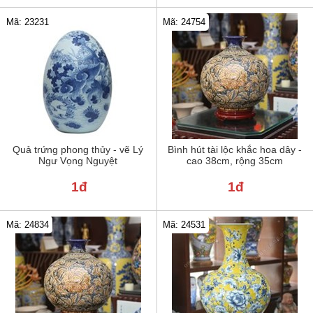
Mã: 23231
Mã: 24754
Quả trứng phong thủy - vẽ Lý
Bình hút tài lộc khắc hoa dây -
Ngư Vọng Nguyệt
cao 38cm, rộng 35cm
1đ
1đ
Mã: 24834
Mã: 24531