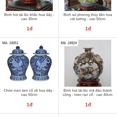
Bình hút tài lộc khắc hoa dây -
Bình sứ phonng thủy liên hoa
cao 30cm
cát tường - cao 50cm
1đ
1đ
Mã: 24051
Mã: 24924
Chóe men lam cổ vẽ hoa dây -
Bình hút tài lộc mã đáo thành
cao 50cm
công - men rạn cổ - cao 40cm
1đ
1đ