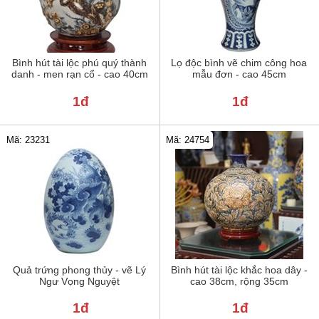
Bình hút tài lộc phú quý thành
Lọ độc bình vẽ chim công hoa
danh - men rạn cổ - cao 40cm
mẫu đơn - cao 45cm
1đ
1đ
Mã: 23231
Mã: 24754
Quả trứng phong thủy - vẽ Lý
Bình hút tài lộc khắc hoa dây -
Ngư Vọng Nguyệt
cao 38cm, rộng 35cm
1đ
1đ