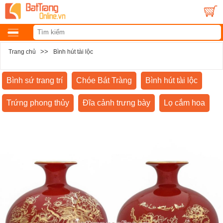
>>
Trang chủ
Bình hút tài lộc
Bình sứ trang trí
Chóe Bát Tràng
Bình hút tài lộc
Trứng phong thủy
Đĩa cảnh trưng bày
Lọ cắm hoa