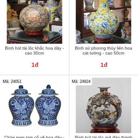
Bình hút tài lộc khắc hoa dây -
Bình sứ phonng thủy liên hoa
cao 30cm
cát tường - cao 50cm
1đ
1đ
Mã: 24051
Mã: 24924
Chóe men lam cổ vẽ hoa dây -
Bình hút tài lộc mã đáo thành