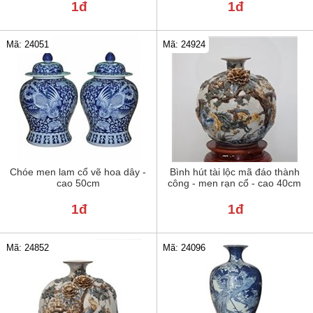
1đ
1đ
Mã: 24051
Mã: 24924
Chóe men lam cổ vẽ hoa dây -
Bình hút tài lộc mã đáo thành
cao 50cm
công - men rạn cổ - cao 40cm
1đ
1đ
Mã: 24852
Mã: 24096