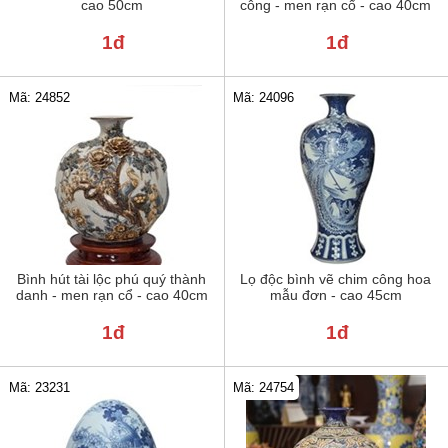
cao 50cm
công - men rạn cổ - cao 40cm
1đ
1đ
Mã: 24852
Mã: 24096
Bình hút tài lộc phú quý thành
Lọ độc bình vẽ chim công hoa
danh - men rạn cổ - cao 40cm
mẫu đơn - cao 45cm
1đ
1đ
Mã: 23231
Mã: 24754