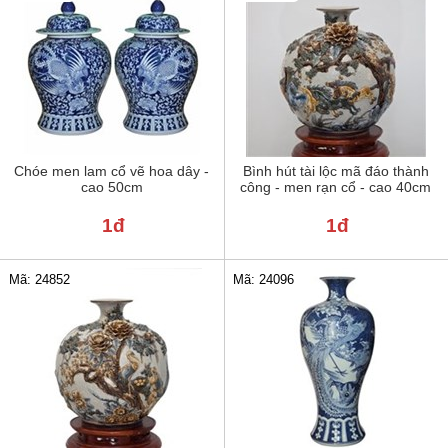
Chóe men lam cổ vẽ hoa dây -
Bình hút tài lộc mã đáo thành
cao 50cm
công - men rạn cổ - cao 40cm
1đ
1đ
Mã: 24852
Mã: 24096