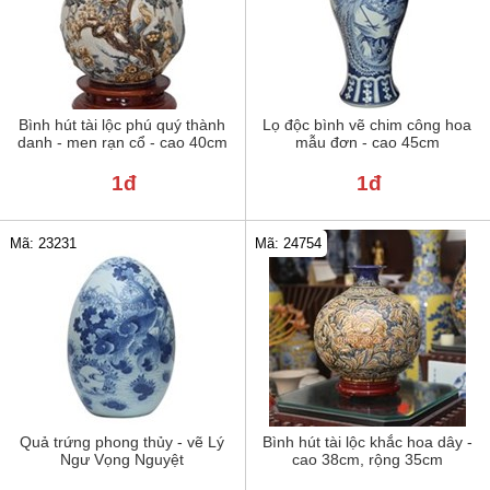
Bình hút tài lộc phú quý thành
Lọ độc bình vẽ chim công hoa
danh - men rạn cổ - cao 40cm
mẫu đơn - cao 45cm
1đ
1đ
Mã: 23231
Mã: 24754
Quả trứng phong thủy - vẽ Lý
Bình hút tài lộc khắc hoa dây -
Ngư Vọng Nguyệt
cao 38cm, rộng 35cm