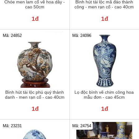
Chóe men lam cổ vẽ hoa dây -
Bình hút tài lộc mã đáo thành
cao 50cm
công - men rạn cổ - cao 40cm
1đ
1đ
Mã: 24852
Mã: 24096
Bình hút tài lộc phú quý thành
Lọ độc bình vẽ chim công hoa
danh - men rạn cổ - cao 40cm
mẫu đơn - cao 45cm
1đ
1đ
Mã: 23231
Mã: 24754