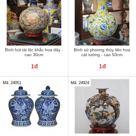
Bình hút tài lộc khắc hoa dây -
Bình sứ phonng thủy liên hoa
cao 30cm
cát tường - cao 50cm
1đ
1đ
Mã: 24051
Mã: 24924