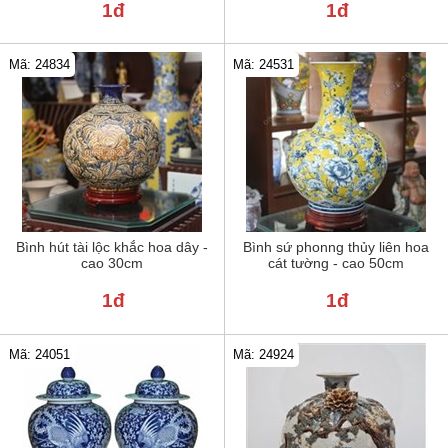
1đ
1đ
Mã: 24834
Mã: 24531
Bình hút tài lộc khắc hoa dây -
Bình sứ phonng thủy liên hoa
cao 30cm
cát tường - cao 50cm
1đ
1đ
Mã: 24051
Mã: 24924