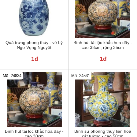
Quả trứng phong thủy - vẽ Lý
Bình hút tài lộc khắc hoa dây -
Ngư Vọng Nguyệt
cao 38cm, rộng 35cm
1đ
1đ
Mã: 24834
Mã: 24531
Bình hút tài lộc khắc hoa dây -
Bình sứ phonng thủy liên hoa
cao 30cm
cát tường - cao 50cm