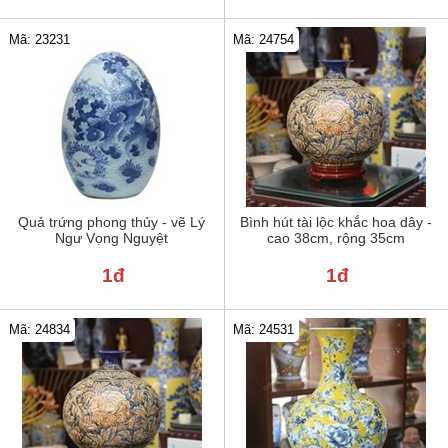
Mã: 23231
Mã: 24754
Quả trứng phong thủy - vẽ Lý
Bình hút tài lộc khắc hoa dây -
Ngư Vọng Nguyệt
cao 38cm, rộng 35cm
1đ
1đ
Mã: 24834
Mã: 24531