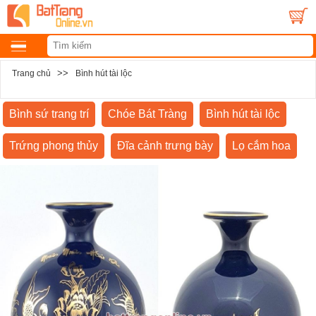
>>
Trang chủ
Bình hút tài lộc
Bình sứ trang trí
Chóe Bát Tràng
Bình hút tài lộc
Trứng phong thủy
Đĩa cảnh trưng bày
Lọ cắm hoa