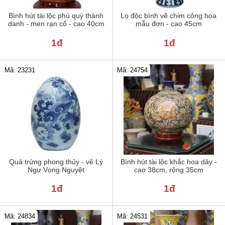
Bình hút tài lộc phú quý thành
Lọ độc bình vẽ chim công hoa
danh - men rạn cổ - cao 40cm
mẫu đơn - cao 45cm
1đ
1đ
Mã: 23231
Mã: 24754
Quả trứng phong thủy - vẽ Lý
Bình hút tài lộc khắc hoa dây -
Ngư Vọng Nguyệt
cao 38cm, rộng 35cm
1đ
1đ
Mã: 24834
Mã: 24531