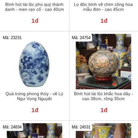
Bình hút tài lộc phú quý thành
Lọ độc bình vẽ chim công hoa
danh - men rạn cổ - cao 40cm
mẫu đơn - cao 45cm
1đ
1đ
Mã: 23231
Mã: 24754
Quả trứng phong thủy - vẽ Lý
Bình hút tài lộc khắc hoa dây -
Ngư Vọng Nguyệt
cao 38cm, rộng 35cm
1đ
1đ
Mã: 24834
Mã: 24531