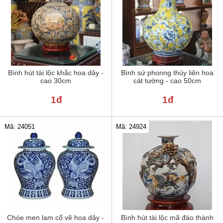
Bình hút tài lộc khắc hoa dây -
Bình sứ phonng thủy liên hoa
cao 30cm
cát tường - cao 50cm
1đ
1đ
Mã: 24051
Mã: 24924
Chóe men lam cổ vẽ hoa dây -
Bình hút tài lộc mã đáo thành