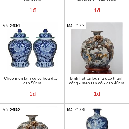
1đ
1đ
Mã: 24051
Mã: 24924
Chóe men lam cổ vẽ hoa dây -
Bình hút tài lộc mã đáo thành
cao 50cm
công - men rạn cổ - cao 40cm
1đ
1đ
Mã: 24852
Mã: 24096