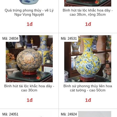
Quả trứng phong thủy - vẽ Lý
Bình hút tài lộc khắc hoa dây -
Ngư Vọng Nguyệt
cao 38cm, rộng 35cm
1đ
1đ
Mã: 24834
Mã: 24531
Bình hút tài lộc khắc hoa dây -
Bình sứ phonng thủy liên hoa
cao 30cm
cát tường - cao 50cm
1đ
1đ
Mã: 24051
Mã: 24924