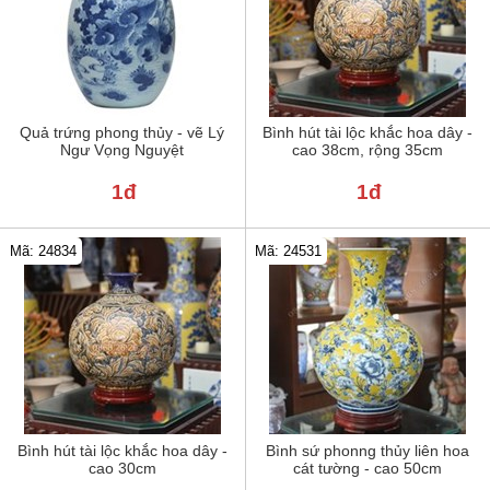
Quả trứng phong thủy - vẽ Lý
Bình hút tài lộc khắc hoa dây -
Ngư Vọng Nguyệt
cao 38cm, rộng 35cm
1đ
1đ
Mã: 24834
Mã: 24531
Bình hút tài lộc khắc hoa dây -
Bình sứ phonng thủy liên hoa
cao 30cm
cát tường - cao 50cm