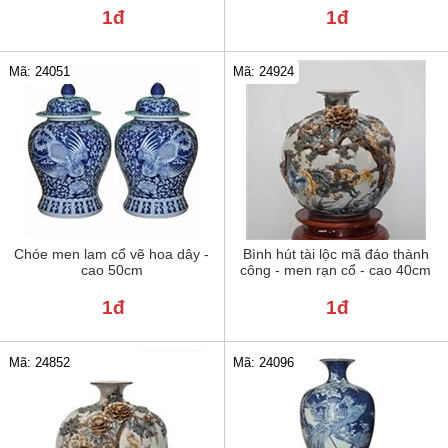
1đ
1đ
Mã: 24051
Mã: 24924
Chóe men lam cổ vẽ hoa dây -
Bình hút tài lộc mã đáo thành
cao 50cm
công - men rạn cổ - cao 40cm
1đ
1đ
Mã: 24852
Mã: 24096