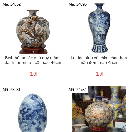
Mã: 24852
Mã: 24096
Bình hút tài lộc phú quý thành
Lọ độc bình vẽ chim công hoa
danh - men rạn cổ - cao 40cm
mẫu đơn - cao 45cm
1đ
1đ
Mã: 23231
Mã: 24754