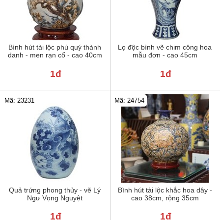
Bình hút tài lộc phú quý thành
Lọ độc bình vẽ chim công hoa
danh - men rạn cổ - cao 40cm
mẫu đơn - cao 45cm
1đ
1đ
Mã: 23231
Mã: 24754
Quả trứng phong thủy - vẽ Lý
Bình hút tài lộc khắc hoa dây -
Ngư Vọng Nguyệt
cao 38cm, rộng 35cm
1đ
1đ