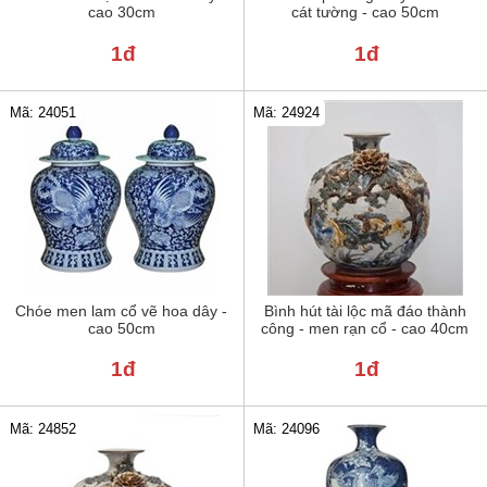
cao 30cm
cát tường - cao 50cm
1đ
1đ
Mã: 24051
Mã: 24924
Chóe men lam cổ vẽ hoa dây -
Bình hút tài lộc mã đáo thành
cao 50cm
công - men rạn cổ - cao 40cm
1đ
1đ
Mã: 24852
Mã: 24096