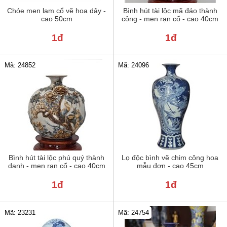
Chóe men lam cổ vẽ hoa dây -
Bình hút tài lộc mã đáo thành
cao 50cm
công - men rạn cổ - cao 40cm
1đ
1đ
Mã: 24852
Mã: 24096
Bình hút tài lộc phú quý thành
Lọ độc bình vẽ chim công hoa
danh - men rạn cổ - cao 40cm
mẫu đơn - cao 45cm
1đ
1đ
Mã: 23231
Mã: 24754