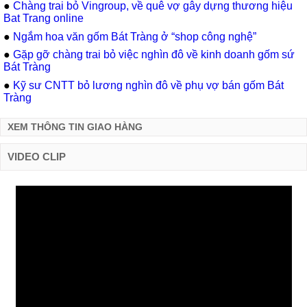
●
Chàng trai bỏ Vingroup, về quê vợ gây dựng thương hiệu
Bat Trang online
●
Ngắm hoa văn gốm Bát Tràng ở “shop công nghệ”
●
Gặp gỡ chàng trai bỏ việc nghìn đô về kinh doanh gốm sứ
Bát Tràng
●
Kỹ sư CNTT bỏ lương nghìn đô về phụ vợ bán gốm Bát
Tràng
XEM THÔNG TIN GIAO HÀNG
VIDEO CLIP