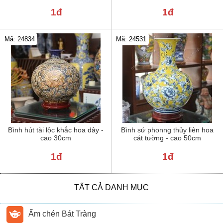
1đ
1đ
Mã: 24834
Mã: 24531
Bình hút tài lộc khắc hoa dây -
Bình sứ phonng thủy liên hoa
cao 30cm
cát tường - cao 50cm
1đ
1đ
TẤT CẢ DANH MỤC
Ấm chén Bát Tràng