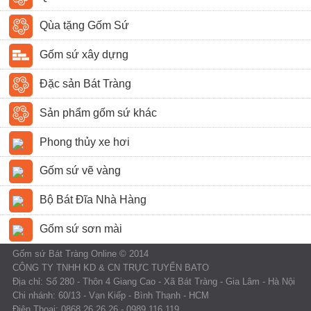
Qùa tặng Gốm Sứ
Gốm sứ xây dựng
Đặc sản Bát Tràng
Sản phẩm gốm sứ khác
Phong thủy xe hơi
Gốm sứ vẽ vàng
Bộ Bát Đĩa Nhà Hàng
Gốm sứ sơn mài
Gốm sứ Bát Tràng Online © 2014
CÔNG TY TNHH KD & CN TRỰC TUYẾN BATO
Địa chỉ: Số 280 - Thôn 4 Giang Cao - Xã Bát Tràng - Gia Lâm - Hà Nội
Chi nhánh: 60/13 - Vạn Kiếp - Bình Thạnh - HCM
Điện Thoại: 0868.26.26.26 - 0989.116.119