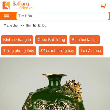
>>
Trang chủ
Bình hút tài lộc
Bình sứ trang trí
Chóe Bát Tràng
Bình hút tài lộc
Trứng phong thủy
Đĩa cảnh trưng bày
Lọ cắm hoa