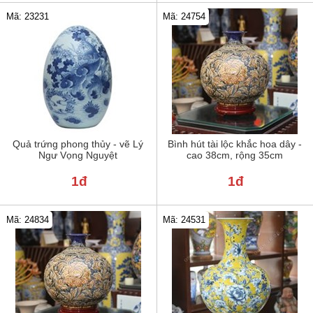
Mã: 23231
Mã: 24754
Quả trứng phong thủy - vẽ Lý
Bình hút tài lộc khắc hoa dây -
Ngư Vọng Nguyệt
cao 38cm, rộng 35cm
1đ
1đ
Mã: 24834
Mã: 24531