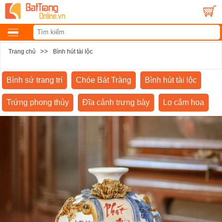
>>
Trang chủ
Bình hút tài lộc
Bình sứ trang trí
Chóe Bát Tràng
Bình hút tài lộc
Trứng phong thủy
Đĩa cảnh trưng bày
Lọ cắm hoa