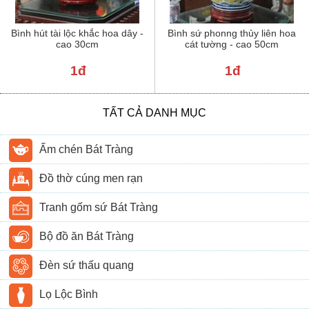
Bình hút tài lộc khắc hoa dây -
Bình sứ phonng thủy liên hoa
cao 30cm
cát tường - cao 50cm
1đ
1đ
TẤT CẢ DANH MỤC
Ấm chén Bát Tràng
Đồ thờ cúng men rạn
Tranh gốm sứ Bát Tràng
Bộ đồ ăn Bát Tràng
Đèn sứ thấu quang
Lọ Lộc Bình