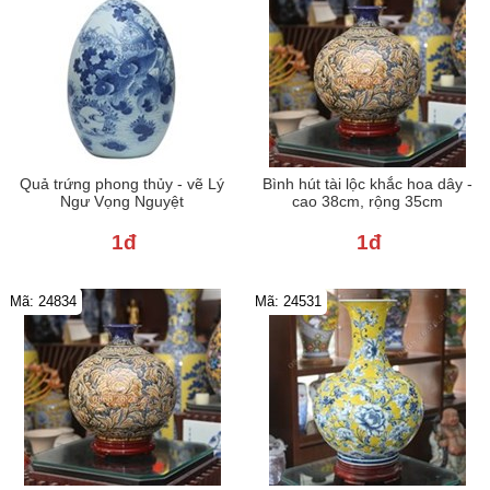
Quả trứng phong thủy - vẽ Lý
Bình hút tài lộc khắc hoa dây -
Ngư Vọng Nguyệt
cao 38cm, rộng 35cm
1đ
1đ
Mã: 24834
Mã: 24531