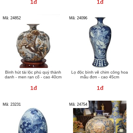
1đ
1đ
Mã: 24852
Mã: 24096
Bình hút tài lộc phú quý thành
Lọ độc bình vẽ chim công hoa
danh - men rạn cổ - cao 40cm
mẫu đơn - cao 45cm
1đ
1đ
Mã: 23231
Mã: 24754