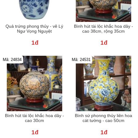
Quả trứng phong thủy - vẽ Lý
Bình hút tài lộc khắc hoa dây -
Ngư Vọng Nguyệt
cao 38cm, rộng 35cm
1đ
1đ
Mã: 24834
Mã: 24531
Bình hút tài lộc khắc hoa dây -
Bình sứ phonng thủy liên hoa
cao 30cm
cát tường - cao 50cm
1đ
1đ