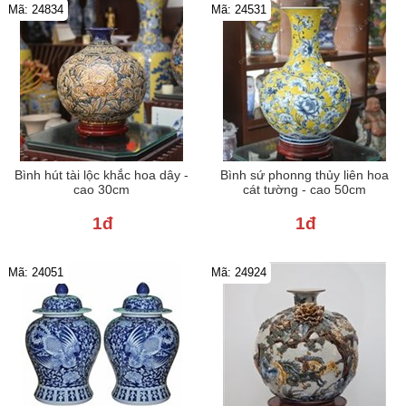
Mã: 24834
Mã: 24531
Bình hút tài lộc khắc hoa dây -
Bình sứ phonng thủy liên hoa
cao 30cm
cát tường - cao 50cm
1đ
1đ
Mã: 24051
Mã: 24924