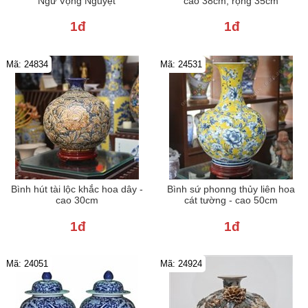
Ngư Vọng Nguyệt
cao 38cm, rộng 35cm
1đ
1đ
Mã: 24834
Mã: 24531
Bình hút tài lộc khắc hoa dây -
Bình sứ phonng thủy liên hoa
cao 30cm
cát tường - cao 50cm
1đ
1đ
Mã: 24051
Mã: 24924