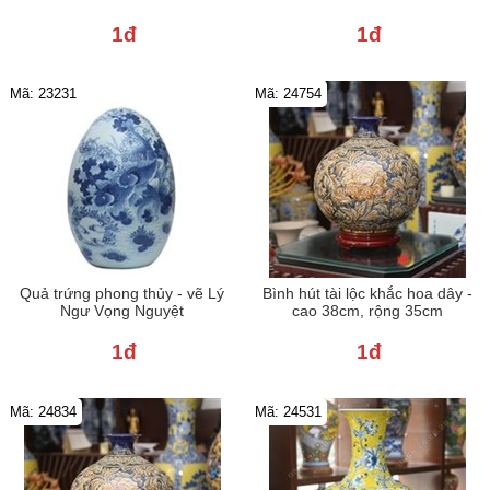
1đ
1đ
Mã: 23231
Mã: 24754
Quả trứng phong thủy - vẽ Lý
Bình hút tài lộc khắc hoa dây -
Ngư Vọng Nguyệt
cao 38cm, rộng 35cm
1đ
1đ
Mã: 24834
Mã: 24531