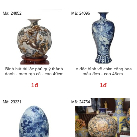
Mã: 24852
Mã: 24096
Bình hút tài lộc phú quý thành
Lọ độc bình vẽ chim công hoa
danh - men rạn cổ - cao 40cm
mẫu đơn - cao 45cm
1đ
1đ
Mã: 23231
Mã: 24754