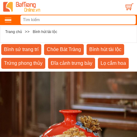
>>
Trang chủ
Bình hút tài lộc
Bình sứ trang trí
Chóe Bát Tràng
Bình hút tài lộc
Trứng phong thủy
Đĩa cảnh trưng bày
Lọ cắm hoa