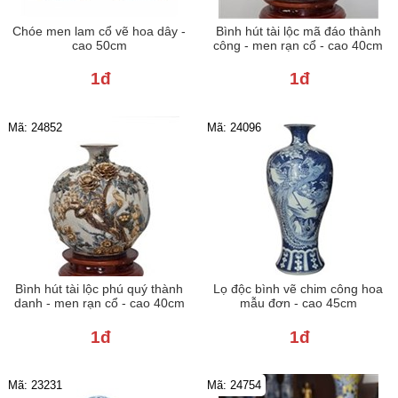
Chóe men lam cổ vẽ hoa dây -
Bình hút tài lộc mã đáo thành
cao 50cm
công - men rạn cổ - cao 40cm
1đ
1đ
Mã: 24852
Mã: 24096
Bình hút tài lộc phú quý thành
Lọ độc bình vẽ chim công hoa
danh - men rạn cổ - cao 40cm
mẫu đơn - cao 45cm
1đ
1đ
Mã: 23231
Mã: 24754