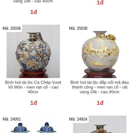
vàng 18k - cao 40cm
1đ
1đ
Mã: 25036
Mã: 25038
Bình hút tài lộc Cá Chép Vượt
Bình hút tài lộc đắp nổi mã đáo
Vũ Môn - men rạn cổ - cao
thành công - men rạn cổ - rát
40cm
vàng 24k - cao 40cm
1đ
1đ
Mã: 24051
Mã: 24924