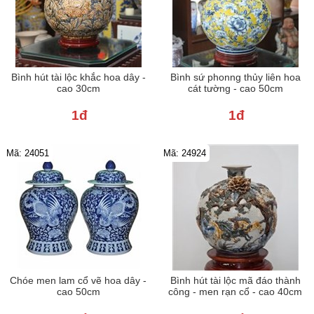
Bình hút tài lộc khắc hoa dây -
Bình sứ phonng thủy liên hoa
cao 30cm
cát tường - cao 50cm
1đ
1đ
Mã: 24051
Mã: 24924
Chóe men lam cổ vẽ hoa dây -
Bình hút tài lộc mã đáo thành
cao 50cm
công - men rạn cổ - cao 40cm