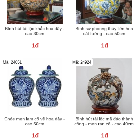
Bình hút tài lộc khắc hoa dây -
Bình sứ phonng thủy liên hoa
cao 30cm
cát tường - cao 50cm
1đ
1đ
Mã: 24051
Mã: 24924
Chóe men lam cổ vẽ hoa dây -
Bình hút tài lộc mã đáo thành
cao 50cm
công - men rạn cổ - cao 40cm
1đ
1đ