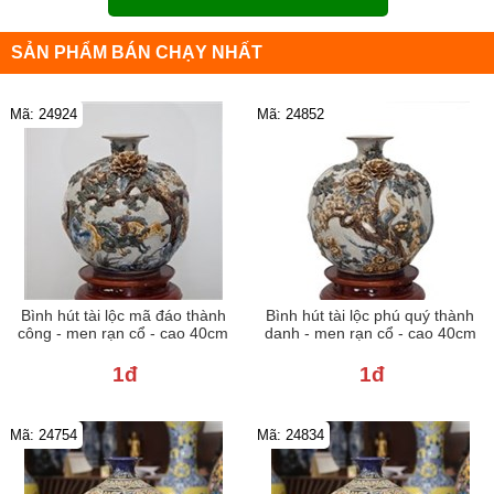
SẢN PHẨM BÁN CHẠY NHẤT
Mã: 24924
Mã: 24852
Bình hút tài lộc mã đáo thành
Bình hút tài lộc phú quý thành
công - men rạn cổ - cao 40cm
danh - men rạn cổ - cao 40cm
1đ
1đ
Mã: 24754
Mã: 24834