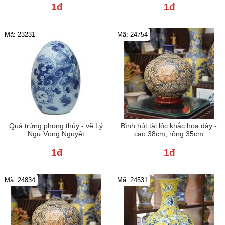
1đ
1đ
Mã: 23231
Mã: 24754
Quả trứng phong thủy - vẽ Lý
Bình hút tài lộc khắc hoa dây -
Ngư Vọng Nguyệt
cao 38cm, rộng 35cm
1đ
1đ
Mã: 24834
Mã: 24531