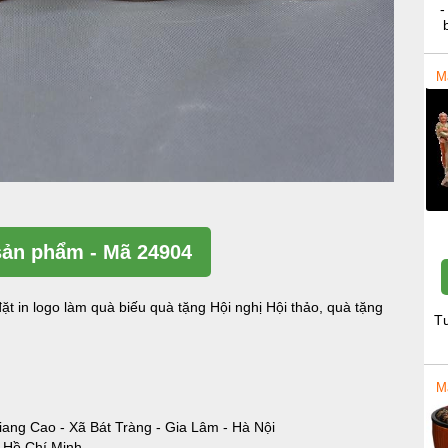
-
M
ản phẩm - Mã 24904
ặt in logo làm quà biếu quà tặng Hội nghị Hội thảo, quà tặng
T
M
iang Cao - Xã Bát Tràng - Gia Lâm - Hà Nội
- Hồ Chí Minh