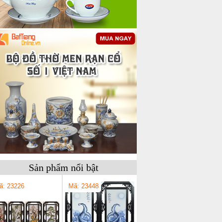
Sản phẩm nổi bật
ã: 23226
Mã: 23448