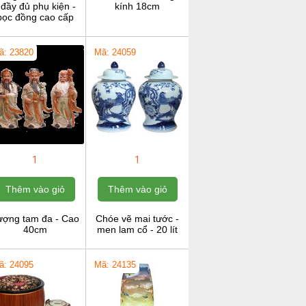
 đầy đủ phụ kiện -
kính 18cm
bọc đồng cao cấp
ã: 23820
Mã: 24059
1
1
Thêm vào giỏ
Thêm vào giỏ
ượng tam đa - Cao
Chóe vẽ mai tước -
40cm
men lam cổ - 20 lít
ã: 24095
Mã: 24135