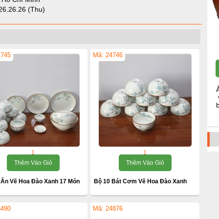
26.26.26 (Thu)
4745
Mã: 24746
1
1
Thêm Vào Giỏ
Thêm Vào Giỏ
 Ăn Vẽ Hoa Đào Xanh 17 Món
Bộ 10 Bát Cơm Vẽ Hoa Đào Xanh
3490
Mã: 24876