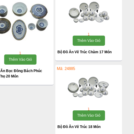
1
Thêm Vào Giỏ
Bộ Đồ Ăn Vẽ Trúc Chàm 17 Món
1
Thêm Vào Giỏ
Mã: 24885
 Ăn Bọc Đồng Bách Phúc
Thọ 20 Món
1
Thêm Vào Giỏ
Bộ Đồ Ăn Vẽ Trúc 18 Món