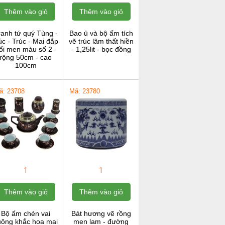
Thêm vào giỏ
Thêm vào giỏ
ranh tứ quý Tùng -
Bao ủ và bộ ấm tích
c - Trúc - Mai đắp
vẽ trúc lâm thất hiền
ổi men màu số 2 -
- 1,25lit - bọc đồng
rộng 50cm - cao
100cm
ã: 23708
Mã: 23780
1
1
Thêm vào giỏ
Thêm vào giỏ
Bộ ấm chén vai
Bát hương vẽ rồng
uông khắc hoa mai
men lam - đường