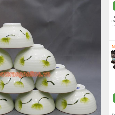
T
Cú
n
M
v