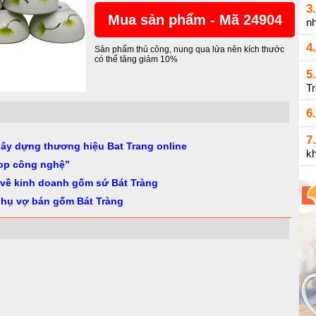
3.
Mua sản phẩm - Mã 24904
n
4.
Sản phẩm thủ công, nung qua lửa nên kích thước
có thể tăng giảm 10%
5.
T
6.
7.
gây dựng thương hiệu Bat Trang online
k
op công nghệ”
 về kinh doanh gốm sứ Bát Tràng
phụ vợ bán gốm Bát Tràng