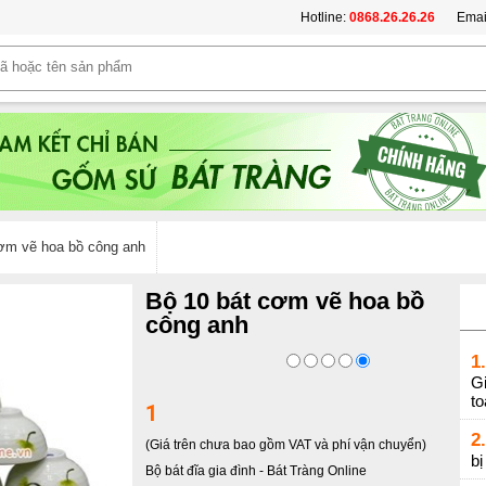
Hotline:
0868.26.26.26
Emai
ơm vẽ hoa bồ công anh
Bộ 10 bát cơm vẽ hoa bồ
công anh
1.
Gi
t
1
2.
(Giá trên chưa bao gồm VAT và phí vận chuyển)
b
Bộ bát đĩa gia đình
-
Bát Tràng Online