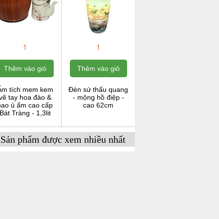
1
1
Thêm vào giỏ
Thêm vào giỏ
Ấm tích mem kem
Đèn sứ thấu quang
vẽ tay hoa đào &
- mộng hồ điệp -
bao ủ ấm cao cấp
cao 62cm
Bát Tràng - 1,3lit
Sản phẩm được xem nhiều nhất