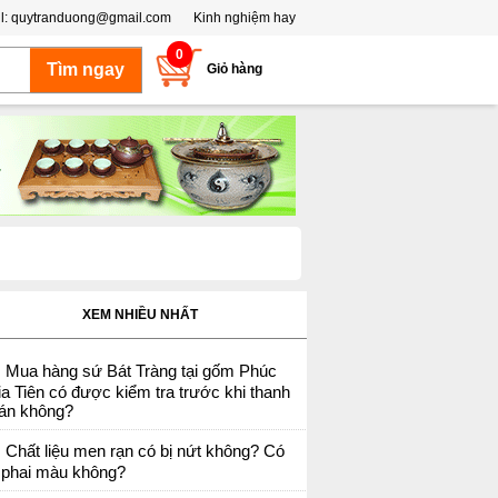
l:
quytranduong@gmail.com
Kinh nghiệm hay
0
Giỏ hàng
XEM NHIỀU NHẤT
Mua hàng sứ Bát Tràng tại gốm Phúc
a Tiên có được kiểm tra trước khi thanh
oán không?
Chất liệu men rạn có bị nứt không? Có
ị phai màu không?