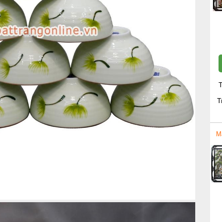
T
T
M