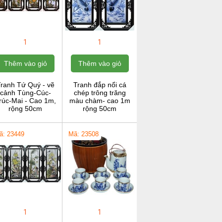
1
1
Thêm vào giỏ
Thêm vào giỏ
ranh Tứ Quý - vẽ
Tranh đắp nổi cá
cảnh Tùng-Cúc-
chép trông trăng
rúc-Mai - Cao 1m,
màu chàm- cao 1m
rộng 50cm
rộng 50cm
ã: 23449
Mã: 23508
1
1