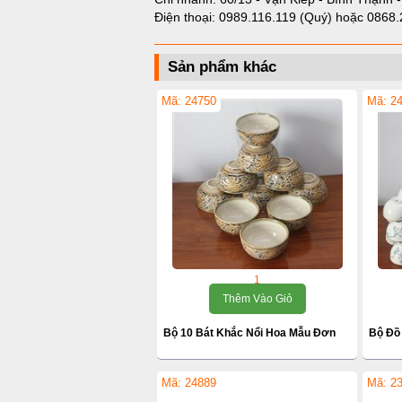
Điện thoại:
0989.116.119 (Quý)
hoặc
0868.
Sản phẩm khác
Mã: 24750
Mã: 2
1
Thêm Vào Giỏ
Bộ 10 Bát Khắc Nổi Hoa Mẫu Đơn
Bộ Đồ
Mã: 24889
Mã: 2