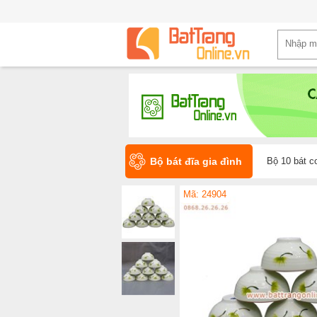
Bộ bát đĩa gia đình
Bộ 10 bát c
Mã: 24904