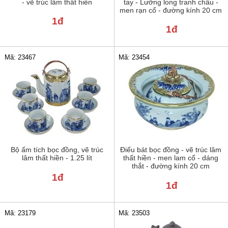
- vẽ trúc lâm thất hiền
tay - Lưỡng long tranh châu -
men rạn cổ - đường kính 20 cm
1đ
1đ
Mã: 23467
Mã: 23454
Bộ ấm tích bọc đồng, vẽ trúc
Điếu bát bọc đồng - vẽ trúc lâm
lâm thất hiền - 1.25 lít
thất hiền - men lam cổ - dáng
thắt - đường kính 20 cm
1đ
1đ
Mã: 23179
Mã: 23503