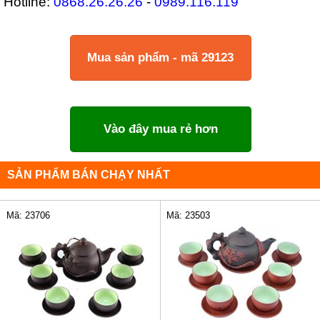
Hotline:
0868.26.26.26
-
0989.116.119
Mua sản phẩm - mã 29123
Vào đây mua rẻ hơn
SẢN PHẨM BÁN CHẠY NHẤT
Mã: 23706
Mã: 23503