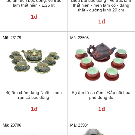
Bộ ấm tích bọc đồng, vẽ trúc
Điếu bát bọc đồng - vẽ trúc lâm
lâm thất hiền - 1.25 lít
thất hiền - men lam cổ - dáng
thắt - đường kính 20 cm
1đ
1đ
Mã: 23179
Mã: 23503
Bộ ấm chén dáng Nhật - men
Bộ ấm tử sa đen - Đắp nổi hoa
rạn cổ bọc đồng
phù dung đỏ
1đ
1đ
Mã: 23706
Mã: 23504