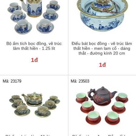
Bộ ấm tích bọc đồng, vẽ trúc
Điếu bát bọc đồng - vẽ trúc lâm
lâm thất hiền - 1.25 lít
thất hiền - men lam cổ - dáng
thắt - đường kính 20 cm
1đ
1đ
Mã: 23179
Mã: 23503