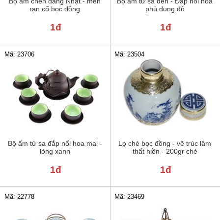
Bộ ấm chén dáng Nhật - men
Bộ ấm tử sa đen - Đắp nổi hoa
rạn cổ bọc đồng
phù dung đỏ
1đ
1đ
Mã: 23706
Mã: 23504
Bộ ấm tử sa đắp nổi hoa mai -
Lọ chè bọc đồng - vẽ trúc lâm
lòng xanh
thất hiền - 200gr chè
1đ
1đ
Mã: 22778
Mã: 23469