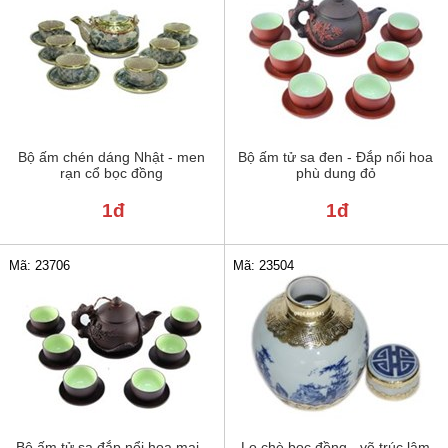
Bộ ấm chén dáng Nhật - men
Bộ ấm tử sa đen - Đắp nổi hoa
rạn cổ bọc đồng
phù dung đỏ
1đ
1đ
Mã: 23706
Mã: 23504
Bộ ấm tử sa đắp nổi hoa mai -
Lọ chè bọc đồng - vẽ trúc lâm