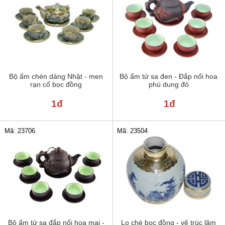
Bộ ấm chén dáng Nhật - men
Bộ ấm tử sa đen - Đắp nổi hoa
rạn cổ bọc đồng
phù dung đỏ
1đ
1đ
Mã: 23706
Mã: 23504
Bộ ấm tử sa đắp nổi hoa mai -
Lọ chè bọc đồng - vẽ trúc lâm