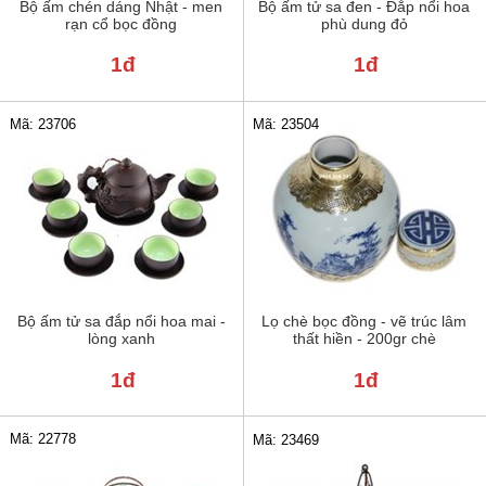
Bộ ấm chén dáng Nhật - men
Bộ ấm tử sa đen - Đắp nổi hoa
rạn cổ bọc đồng
phù dung đỏ
1đ
1đ
Mã: 23706
Mã: 23504
Bộ ấm tử sa đắp nổi hoa mai -
Lọ chè bọc đồng - vẽ trúc lâm
lòng xanh
thất hiền - 200gr chè
1đ
1đ
Mã: 22778
Mã: 23469