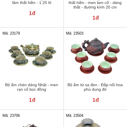
lâm thất hiền - 1.25 lít
thất hiền - men lam cổ - dáng
thắt - đường kính 20 cm
1đ
1đ
Mã: 23179
Mã: 23503
Bộ ấm chén dáng Nhật - men
Bộ ấm tử sa đen - Đắp nổi hoa
rạn cổ bọc đồng
phù dung đỏ
1đ
1đ
Mã: 23706
Mã: 23504