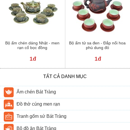
Bộ ấm chén dáng Nhật - men
Bộ ấm tử sa đen - Đắp nổi hoa
rạn cổ bọc đồng
phù dung đỏ
1đ
1đ
TẤT CẢ DANH MỤC
Ấm chén Bát Tràng
Đồ thờ cúng men rạn
Tranh gốm sứ Bát Tràng
Bộ đồ ăn Bát Tràng