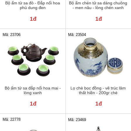
Bộ ấm tử sa đỏ - Đắp nổi hoa
Bộ ấm chén tử sa dáng chuông
phù dung đen
- men nâu - lòng chén xanh
1đ
1đ
Mã: 23706
Mã: 23504
Bộ ấm tử sa đắp nổi hoa mai -
Lọ chè bọc đồng - vẽ trúc lâm
lòng xanh
thất hiền - 200gr chè
1đ
1đ
Mã: 22778
Mã: 23469