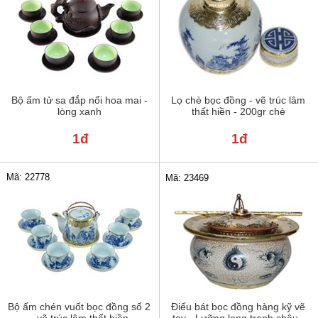
Bộ ấm tử sa đắp nổi hoa mai -
Lọ chè bọc đồng - vẽ trúc lâm
lòng xanh
thất hiền - 200gr chè
1đ
1đ
Mã: 22778
Mã: 23469
Bộ ấm chén vuốt bọc đồng số 2
Điếu bát bọc đồng hàng kỹ vẽ
- vẽ trúc lâm thất hiền
tay - Lưỡng long tranh châu -