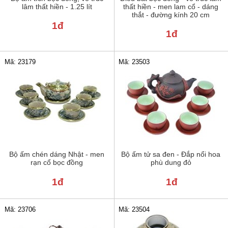
lâm thất hiền - 1.25 lít
thất hiền - men lam cổ - dáng
thắt - đường kính 20 cm
1đ
1đ
Mã: 23179
Mã: 23503
Bộ ấm chén dáng Nhật - men
Bộ ấm tử sa đen - Đắp nổi hoa
rạn cổ bọc đồng
phù dung đỏ
1đ
1đ
Mã: 23706
Mã: 23504