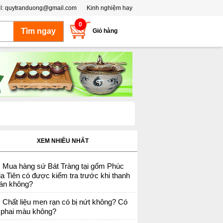
l:
quytranduong@gmail.com
Kinh nghiệm hay
0
Giỏ hàng
XEM NHIỀU NHẤT
Mua hàng sứ Bát Tràng tại gốm Phúc
a Tiên có được kiểm tra trước khi thanh
oán không?
Chất liệu men rạn có bị nứt không? Có
ị phai màu không?