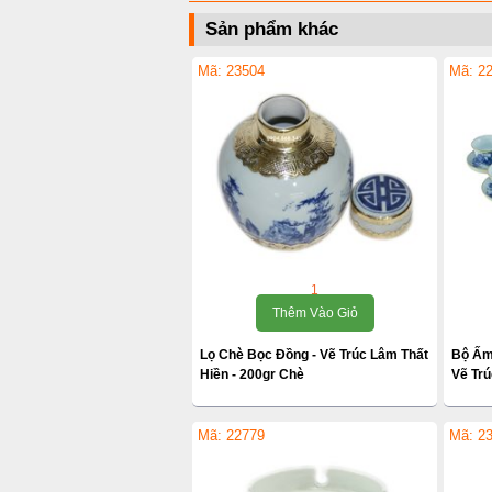
Sản phẩm khác
Mã: 23504
Mã: 2
1
Thêm Vào Giỏ
Lọ Chè Bọc Đồng - Vẽ Trúc Lâm Thất
Bộ Ấm
Hiền - 200gr Chè
Vẽ Trú
Mã: 22779
Mã: 2