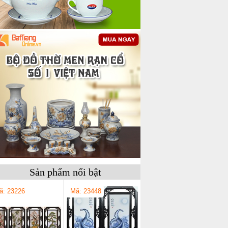
Sản phẩm nổi bật
ã: 23226
Mã: 23448