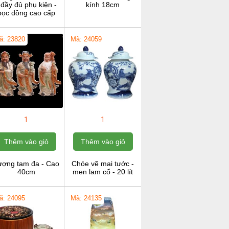
 đầy đủ phụ kiện -
kính 18cm
bọc đồng cao cấp
ã: 23820
Mã: 24059
1
1
Thêm vào giỏ
Thêm vào giỏ
ượng tam đa - Cao
Chóe vẽ mai tước -
40cm
men lam cổ - 20 lít
ã: 24095
Mã: 24135