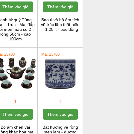
Thêm vào giỏ
Thêm vào giỏ
ranh tứ quý Tùng -
Bao ủ và bộ ấm tích
c - Trúc - Mai đắp
vẽ trúc lâm thất hiền
ổi men màu số 2 -
- 1,25lit - bọc đồng
rộng 50cm - cao
100cm
ã: 23708
Mã: 23780
1
1
Thêm vào giỏ
Thêm vào giỏ
Bộ ấm chén vai
Bát hương vẽ rồng
uông khắc hoa mai
men lam - đường