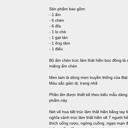
Sản phẩm bao gồm:
- 1 ấm
- 6 chén
- 6 đĩa
- 1 lọ chè
- 1 gạt tàn
- 1 ống tăm
- 1 điếu
Bộ ấm chén trúc lâm thât hiền bọc đồng là 
miệng ấm chén
Men lam là dòng men truyền thống của Bát 
Màu sắc giản dị, trang nhã
Phần ấm được thiết kế theo kiểu mẫu dáng 
phẩm này
Nét vẽ họa tiết trúc lâm thất hiền bằng tay
nghĩa cảnh trúc lâm thất hiền vẽ 7 người h
thích uống rượu, ngông cuồng, ngạo mạn đ