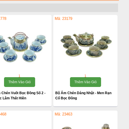
2778
Mã: 23179
1
1
Thêm Vào Giỏ
Thêm Vào Giỏ
 Chén Vuốt Bọc Đồng Số 2 -
Bộ Ấm Chén Dáng Nhật - Men Rạn
c Lâm Thất Hiền
Cổ Bọc Đồng
3468
Mã: 23463