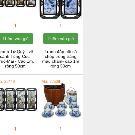
1
1
Thêm vào giỏ
Thêm vào giỏ
ranh Tứ Quý - vẽ
Tranh đắp nổi cá
cảnh Tùng-Cúc-
chép trông trăng
rúc-Mai - Cao 1m,
màu chàm- cao 1m
rộng 50cm
rộng 50cm
ã: 23449
Mã: 23508
1
1