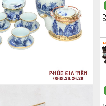
T
Cú
n
M
v