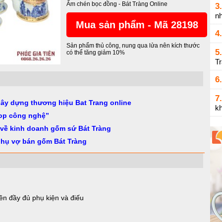
Ấm chén bọc đồng
-
Bát Tràng Online
3.
n
Mua sản phẩm - Mã 28198
4.
Sản phẩm thủ công, nung qua lửa nên kích thước
5.
có thể tăng giảm 10%
T
6.
7.
gây dựng thương hiệu Bat Trang online
k
op công nghệ”
 về kinh doanh gốm sứ Bát Tràng
phụ vợ bán gốm Bát Tràng
ền đầy đủ phụ kiện và điếu