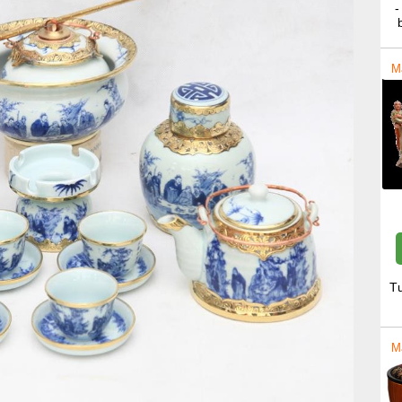
-
M
T
M