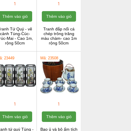
1
1
Thêm vào giỏ
Thêm vào giỏ
ranh Tứ Quý - vẽ
Tranh đắp nổi cá
cảnh Tùng-Cúc-
chép trông trăng
rúc-Mai - Cao 1m,
màu chàm- cao 1m
rộng 50cm
rộng 50cm
ã: 23449
Mã: 23508
1
1
Thêm vào giỏ
Thêm vào giỏ
ranh tứ quý Tùng -
Bao ủ và bộ ấm tích