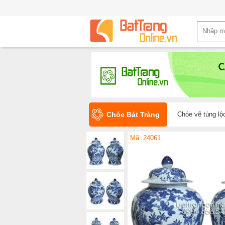
Chóe Bát Tràng
Chóe vẽ tùng lộc
Mã: 24061