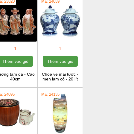
ã: 23820
Mã: 24059
1
1
Thêm vào giỏ
Thêm vào giỏ
ượng tam đa - Cao
Chóe vẽ mai tước -
40cm
men lam cổ - 20 lít
ã: 24095
Mã: 24135