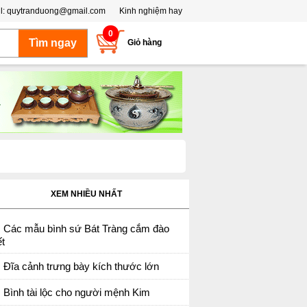
l:
quytranduong@gmail.com
Kinh nghiệm hay
0
Giỏ hàng
XEM NHIỀU NHẤT
Các mẫu bình sứ Bát Tràng cắm đào
t
Đĩa cảnh trưng bày kích thước lớn
Bình tài lộc cho người mệnh Kim