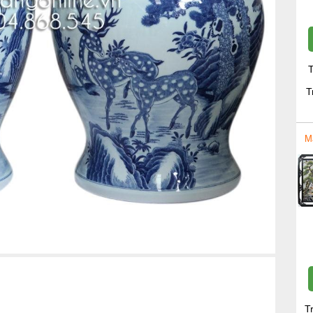
T
T
M
T