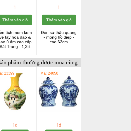
1
1
Thêm vào giỏ
Thêm vào giỏ
Ấm tích mem kem
Đèn sứ thấu quang
vẽ tay hoa đào &
- mộng hồ điệp -
bao ủ ấm cao cấp
cao 62cm
Bát Tràng - 1,3lit
Sản phẩm thường được mua cùng
ã: 23399
Mã: 24058
1đ
1đ