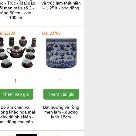
c - Trúc - Mai đắp
vẽ trúc lâm thất hiền
ổi men màu số 2 -
- 1,25lit - bọc đồng
rộng 50cm - cao
100cm
ã: 23708
Mã: 23780
1
1
Thêm vào giỏ
Thêm vào giỏ
Bộ ấm chén vai
Bát hương vẽ rồng
uông khắc hoa mai
men lam - đường
 đầy đủ phụ kiện -
kính 18cm
bọc đồng cao cấp