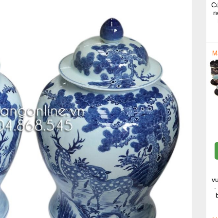
Cú
n
M
v
-