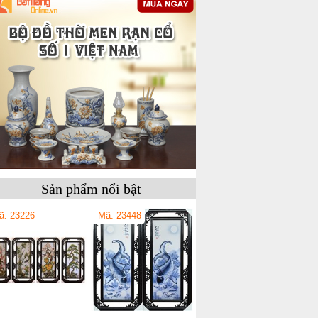
Sản phẩm nổi bật
ã: 23226
Mã: 23448