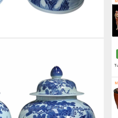
M
T
M