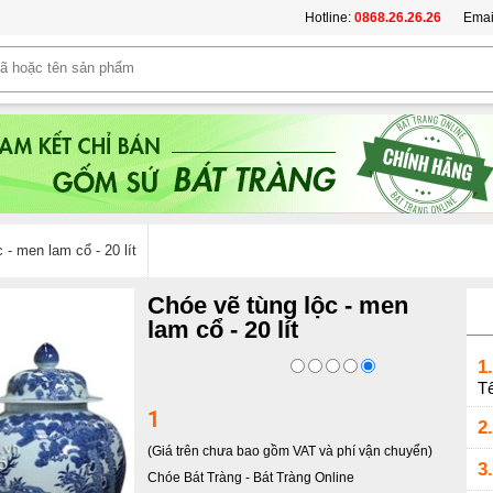
Hotline:
0868.26.26.26
Emai
 - men lam cổ - 20 lít
Chóe vẽ tùng lộc - men
lam cổ - 20 lít
1.
Tế
1
2.
(Giá trên chưa bao gồm VAT và phí vận chuyển)
3.
Chóe Bát Tràng
-
Bát Tràng Online