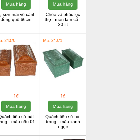
Mua hàng
Mua hàng
ọ sơn mài vẽ cảnh
Chóe vẽ phúc lộc
đồng quê 66cm
thọ - men lam cổ -
20 lít
ã: 24070
Mã: 24071
1đ
1đ
Mua hàng
Mua hàng
Quách tiểu sứ bát
Quách tiểu sứ bát
ràng - màu nâu 01
tràng - màu xanh
ngọc