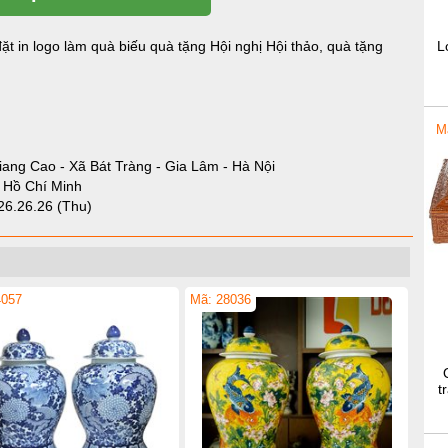
ặt in logo làm quà biếu quà tặng Hội nghị Hội thảo, quà tặng
L
M
iang Cao - Xã Bát Tràng - Gia Lâm - Hà Nội
- Hồ Chí Minh
26.26.26 (Thu)
4057
Mã: 28036
t