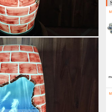
M
me
M