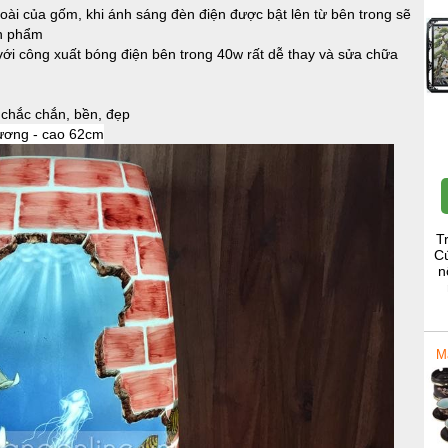
ài của gốm, khi ánh sáng đèn điện được bật lên từ bên trong sẽ
ản phẩm
i công xuất bóng điện bên trong 40w rất dễ thay và sửa chữa
chắc chắn, bền, đẹp
T
Cú
n
M