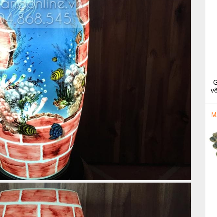
G
vẽ
M