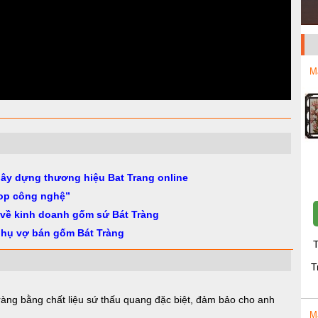
M
gây dựng thương hiệu Bat Trang online
op công nghệ”
 về kinh doanh gốm sứ Bát Tràng
phụ vợ bán gốm Bát Tràng
T
T
ràng bằng chất liệu sứ thấu quang đặc biệt, đảm bảo cho anh
M