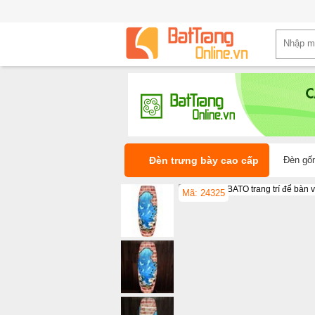
Đèn trưng bày cao cấp
Đèn gốm
Mã: 24325