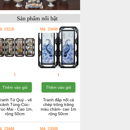
Sản phẩm nổi bật
ã: 23226
Mã: 23448
1
1
Thêm vào giỏ
Thêm vào giỏ
ranh Tứ Quý - vẽ
Tranh đắp nổi cá
cảnh Tùng-Cúc-
chép trông trăng
rúc-Mai - Cao 1m,
màu chàm- cao 1m
rộng 50cm
rộng 50cm
ã: 23449
Mã: 23508