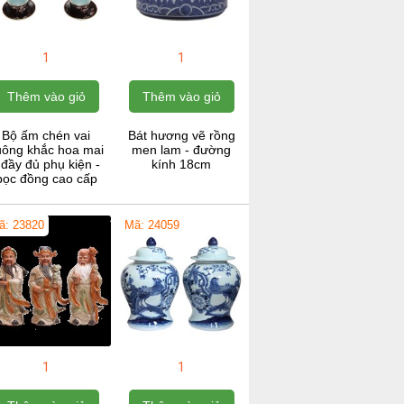
1
1
Thêm vào giỏ
Thêm vào giỏ
Bộ ấm chén vai
Bát hương vẽ rồng
uông khắc hoa mai
men lam - đường
 đầy đủ phụ kiện -
kính 18cm
bọc đồng cao cấp
ã: 23820
Mã: 24059
1
1