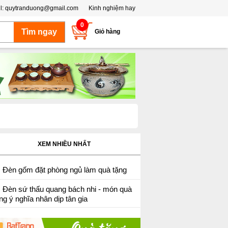
l:
quytranduong@gmail.com
Kinh nghiệm hay
0
Giỏ hàng
XEM NHIỀU NHẤT
Đèn gốm đặt phòng ngủ làm quà tặng
Đèn sứ thấu quang bách nhi - món quà
ng ý nghĩa nhân dịp tân gia