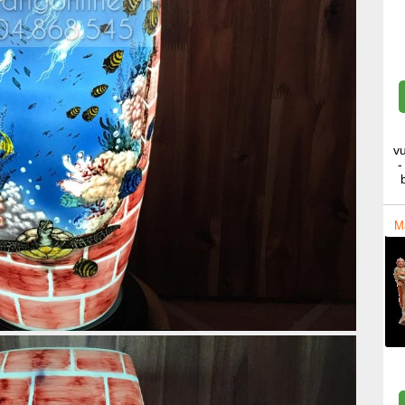
v
-
M