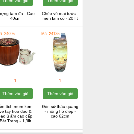
Thêm vào giỏ
Thêm vào giỏ
ượng tam đa - Cao
Chóe vẽ mai tước -
40cm
men lam cổ - 20 lít
ã: 24095
Mã: 24135
1
1
Thêm vào giỏ
Thêm vào giỏ
Ấm tích mem kem
Đèn sứ thấu quang
vẽ tay hoa đào &
- mộng hồ điệp -
bao ủ ấm cao cấp
cao 62cm
Bát Tràng - 1,3lit