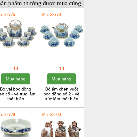
Sản phẩm thường được mua cùng
ã: 22775
Mã: 22778
1đ
1đ
Mua hàng
Mua hàng
Bộ vại bọc đồng
Bộ ấm chén vuốt
n cổ - vẽ trúc lâm
bọc đồng số 2 - vẽ
thất hiền
trúc lâm thất hiền
ã: 22779
Mã: 23083