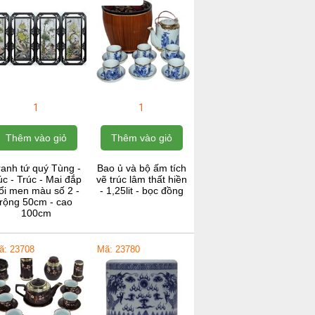
1
1
Thêm vào giỏ
Thêm vào giỏ
ranh tứ quý Tùng -
Bao ủ và bộ ấm tích
c - Trúc - Mai đắp
vẽ trúc lâm thất hiền
ổi men màu số 2 -
- 1,25lit - bọc đồng
rộng 50cm - cao
100cm
ã: 23708
Mã: 23780