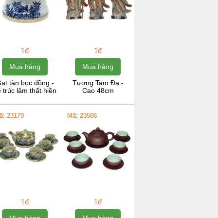
1đ
1đ
Mua hàng
Mua hàng
ạt tàn bọc đồng -
Tượng Tam Đa -
 trúc lâm thất hiền
Cao 48cm
ã: 23179
Mã: 23506
1đ
1đ