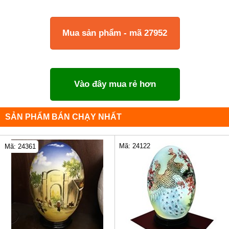
Mua sản phẩm - mã 27952
Vào đây mua rẻ hơn
SẢN PHẨM BÁN CHẠY NHẤT
Mã: 24122
Mã: 24361