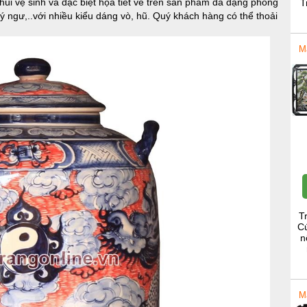
i vệ sinh và đặc biệt họa tiết vẽ trên sản phẩm đa dạng phong
T
 lý ngư,..với nhiều kiểu dáng vò, hũ. Quý khách hàng có thể thoải
M
T
Cú
n
M