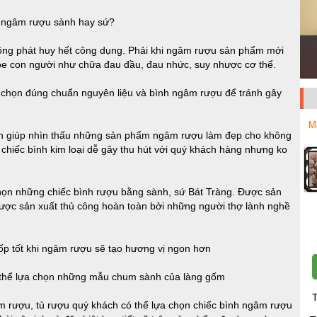
u sành hay sứ?
ông phát huy hết công dụng. Phải khi ngâm rượu sản phẩm mới
khỏe con người như chữa đau đầu, đau nhức, suy nhược cơ thể.
a chọn đúng chuẩn nguyên liệu và bình ngâm rượu để tránh gây
M
nh giúp nhìn thấu những sản phẩm ngâm rượu làm đẹp cho không
chiếc bình kim loại dễ gây thu hút với quý khách hàng nhưng ko
họn những chiếc bình rượu bằng sành, sứ Bát Tràng. Được sản
được sản xuất thủ công hoàn toàn bởi những người thợ lành nghề
ốp tốt khi ngâm rượu sẽ tạo hương vị ngon hơn
 thể lựa chọn những mẫu chum sành của làng gốm
T
m rượu, tủ rượu quý khách có thể lựa chọn chiếc bình ngâm rượu