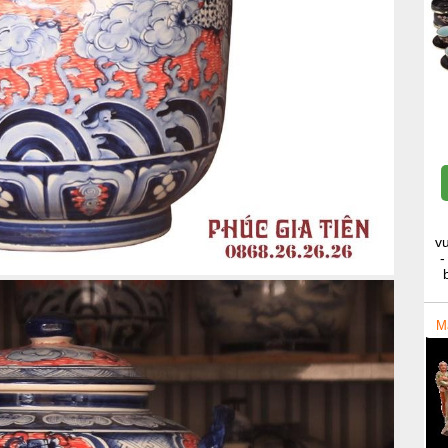
v
-
M