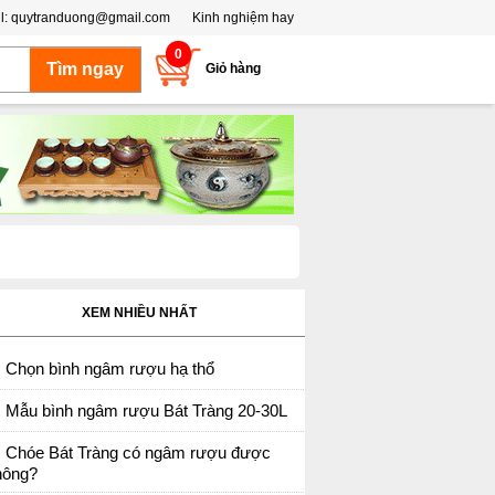
l:
quytranduong@gmail.com
Kinh nghiệm hay
0
Giỏ hàng
XEM NHIỀU NHẤT
Chọn bình ngâm rượu hạ thổ
Mẫu bình ngâm rượu Bát Tràng 20-30L
Chóe Bát Tràng có ngâm rượu được
hông?