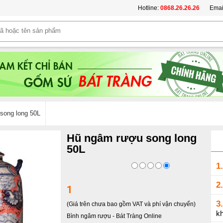
Hotline:
0868.26.26.26
Emai
song long 50L
Hũ ngâm rượu song long
50L
1.
2.
1
3.
(Giá trên chưa bao gồm VAT và phí vận chuyển)
k
Bình ngâm rượu
-
Bát Tràng Online