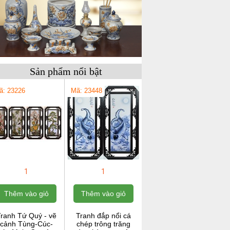
Sản phẩm nổi bật
ã: 23226
Mã: 23448
1
1
Thêm vào giỏ
Thêm vào giỏ
ranh Tứ Quý - vẽ
Tranh đắp nổi cá
cảnh Tùng-Cúc-
chép trông trăng