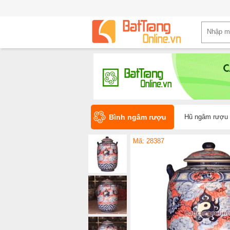
Bình ngâm rượu
Hũ ngâm rượu 
Mã: 28387