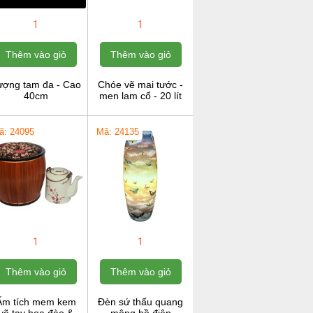
1
1
Thêm vào giỏ
Thêm vào giỏ
ượng tam đa - Cao
Chóe vẽ mai tước -
40cm
men lam cổ - 20 lít
ã: 24095
Mã: 24135
1
1
Thêm vào giỏ
Thêm vào giỏ
Ấm tích mem kem
Đèn sứ thấu quang