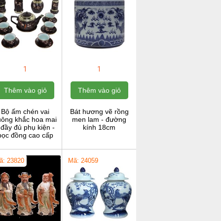
1
1
Thêm vào giỏ
Thêm vào giỏ
Bộ ấm chén vai
Bát hương vẽ rồng
uông khắc hoa mai
men lam - đường
 đầy đủ phụ kiện -
kính 18cm
bọc đồng cao cấp
ã: 23820
Mã: 24059