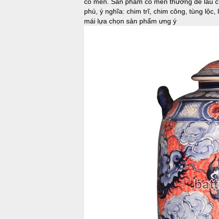
có men. Sản phẩm có men thường dễ lau chù
phú, ý nghĩa: chim trĩ, chim công, tùng lộc,
mái lựa chọn sản phẩm ưng ý