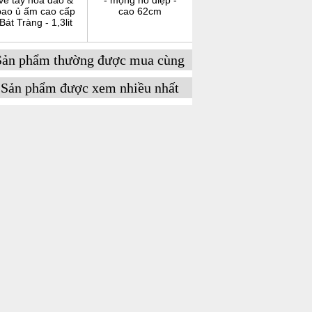
vẽ tay hoa đào &
- mộng hồ điệp -
bao ủ ấm cao cấp
cao 62cm
Bát Tràng - 1,3lit
Sản phẩm thường được mua cùng
Sản phẩm được xem nhiều nhất