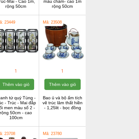
rúc-Mai - Cao 1m,
màu chàm- cao 1m
rộng 50cm
rộng 50cm
ã: 23449
Mã: 23508
1
1
Thêm vào giỏ
Thêm vào giỏ
ranh tứ quý Tùng -
Bao ủ và bộ ấm tích
c - Trúc - Mai đắp
vẽ trúc lâm thất hiền
ổi men màu số 2 -
- 1,25lit - bọc đồng
rộng 50cm - cao
100cm
ã: 23708
Mã: 23780