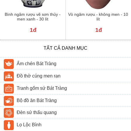
Bình ngâm rượu vẽ sơn thủy -
Vò ngâm rượu - không men - 10
men xanh - 30 lít
lít
1đ
1đ
TẤT CẢ DANH MỤC
Ấm chén Bát Tràng
Đồ thờ cúng men rạn
Tranh gốm sứ Bát Tràng
Bộ đồ ăn Bát Tràng
Đèn sứ thấu quang
Lọ Lộc Bình