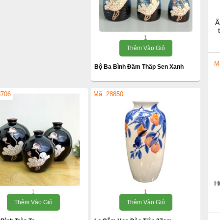
Ấ
1
Thêm Vào Giỏ
M
Bộ Ba Bình Đầm Thấp Sen Xanh
8706
Mã: 28850
H
1
1
Thêm Vào Giỏ
Thêm Vào Giỏ