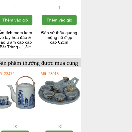
1
1
Thêm vào giỏ
Thêm vào giỏ
Ấm tích mem kem
Đèn sứ thấu quang
vẽ tay hoa đào &
- mộng hồ điệp -
bao ủ ấm cao cấp
cao 62cm
Bát Tràng - 1,3lit
Sản phẩm thường được mua cùng
ã: 23472
Mã: 23913
1đ
1đ