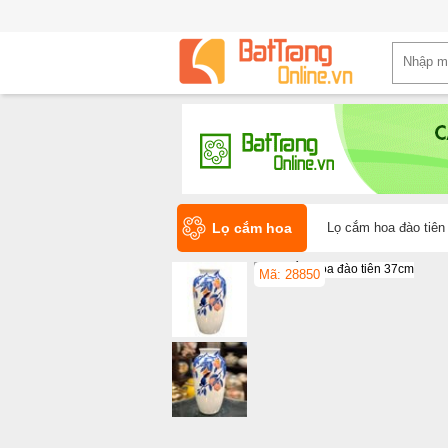
Lọ cắm hoa
Lọ cắm hoa đào tiê
Mã: 28850