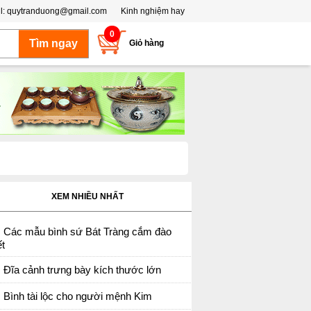
l:
quytranduong@gmail.com
Kinh nghiệm hay
0
Giỏ hàng
XEM NHIỀU NHẤT
Các mẫu bình sứ Bát Tràng cắm đào
t
Đĩa cảnh trưng bày kích thước lớn
Bình tài lộc cho người mệnh Kim