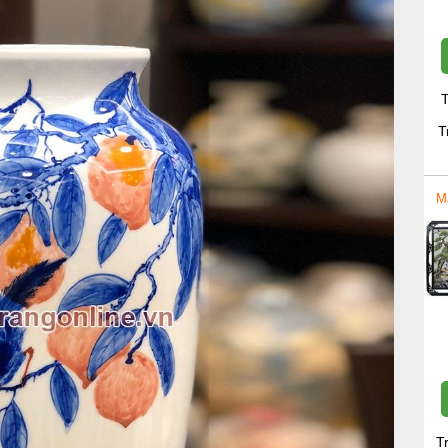
T
T
M
T