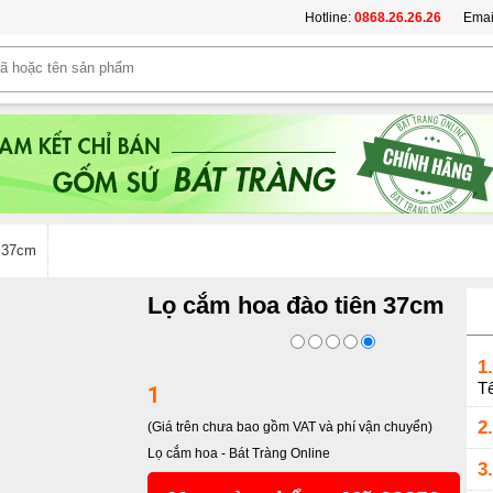
Hotline:
0868.26.26.26
Emai
n 37cm
Lọ cắm hoa đào tiên 37cm
1.
Tế
1
2.
(Giá trên chưa bao gồm VAT và phí vận chuyển)
Lọ cắm hoa
-
Bát Tràng Online
3.