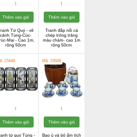
1
1
Thêm vào giỏ
Thêm vào giỏ
ranh Tứ Quý - vẽ
Tranh đắp nổi cá
cảnh Tùng-Cúc-
chép trông trăng
rúc-Mai - Cao 1m,
màu chàm- cao 1m
rộng 50cm
rộng 50cm
ã: 23449
Mã: 23508
1
1
Thêm vào giỏ
Thêm vào giỏ
ranh tứ quý Tùng -
Bao ủ và bộ ấm tích