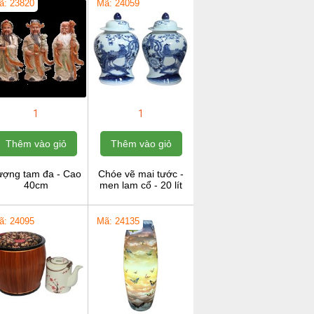
ã: 23820
Mã: 24059
1
1
Thêm vào giỏ
Thêm vào giỏ
ượng tam đa - Cao
Chóe vẽ mai tước -
40cm
men lam cổ - 20 lít
ã: 24095
Mã: 24135