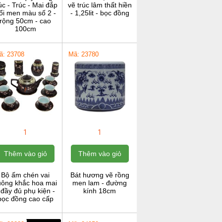
c - Trúc - Mai đắp
vẽ trúc lâm thất hiền
ổi men màu số 2 -
- 1,25lit - bọc đồng
rộng 50cm - cao
100cm
ã: 23708
Mã: 23780
1
1
Thêm vào giỏ
Thêm vào giỏ
Bộ ấm chén vai
Bát hương vẽ rồng
uông khắc hoa mai
men lam - đường
 đầy đủ phụ kiện -
kính 18cm
bọc đồng cao cấp