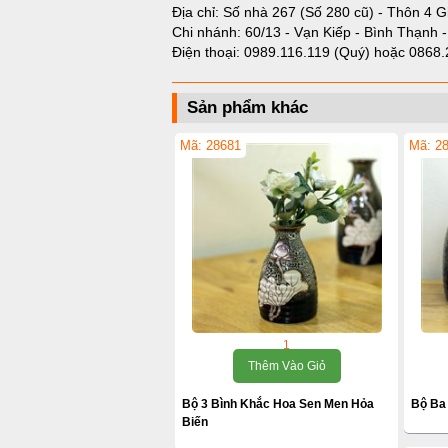
Địa chỉ: Số nhà 267 (Số 280 cũ) - Thôn 4 G
Chi nhánh: 60/13 - Vạn Kiếp - Bình Thạnh 
Điện thoại:
0989.116.119 (Quý)
hoặc
0868.
Sản phẩm khác
Mã: 28681
Mã: 2
1
Thêm Vào Giỏ
Bộ 3 Bình Khắc Hoa Sen Men Hỏa
Bộ Ba
Biến