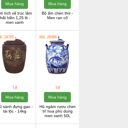
Mua hàng
Mua hàng
m tích vẽ trúc lâm
Bộ ấm chén thờ -
thất hiền 1,25 lit -
Men rạn cổ
men xanh
ã: 24765
Mã: 28386
1đ
1đ
Mua hàng
Mua hàng
ũ sành đựng gạo -
Hũ ngâm rượu chim
tài lộc - 14kg
trĩ hoa phù dung
men xanh 50L