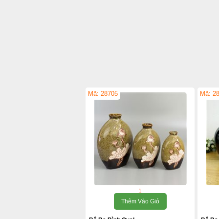
Mã: 28705
Mã: 2
1
Thêm Vào Giỏ