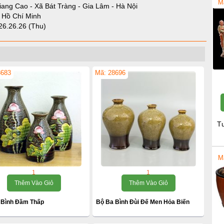
M
iang Cao - Xã Bát Tràng - Gia Lâm - Hà Nội
- Hồ Chí Minh
26.26.26 (Thu)
8683
Mã: 28696
T
M
1
1
Thêm Vào Giỏ
Thêm Vào Giỏ
 Bình Đầm Thấp
Bộ Ba Bình Đùi Đế Men Hỏa Biến