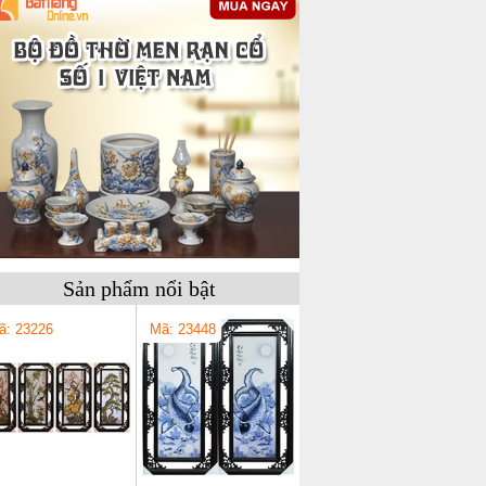
Sản phẩm nổi bật
ã: 23226
Mã: 23448