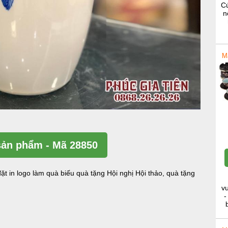
Cú
n
M
ản phẩm - Mã 28850
ặt in logo làm quà biếu quà tặng Hội nghị Hội thảo, quà tặng
v
-