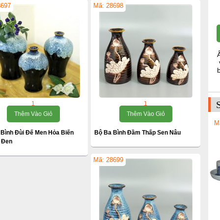
8697
Mã: 28698
1
1
Thêm Vào Giỏ
Thêm Vào Giỏ
M
 Bình Đùi Đế Men Hỏa Biến
Bộ Ba Bình Đầm Thấp Sen Nâu
- Đen
Mã: 28699