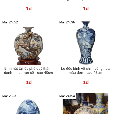
1đ
1đ
Mã: 24852
Mã: 24096
Bình hút tài lộc phú quý thành
Lọ độc bình vẽ chim công hoa
danh - men rạn cổ - cao 40cm
mẫu đơn - cao 45cm
1đ
1đ
Mã: 23231
Mã: 24754