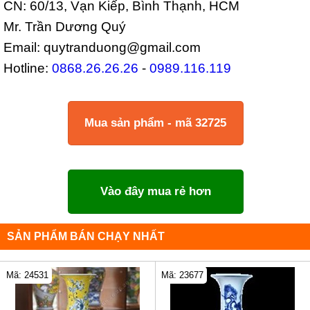
CN: 60/13, Vạn Kiếp, Bình Thạnh, HCM
Mr. Trần Dương Quý
Email: quytranduong@gmail.com
Hotline:
0868.26.26.26
-
0989.116.119
Mua sản phẩm - mã 32725
Vào đây mua rẻ hơn
SẢN PHẨM BÁN CHẠY NHẤT
Mã: 24531
Mã: 23677