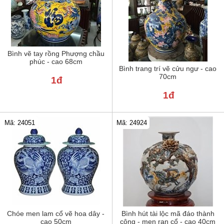
Bình vẽ tay rồng Phượng chầu
phúc - cao 68cm
Bình trang trí vẽ cửu ngư - cao
70cm
1đ
1đ
Mã: 24051
Mã: 24924
Chóe men lam cổ vẽ hoa dây -
Bình hút tài lộc mã đáo thành
cao 50cm
công - men rạn cổ - cao 40cm