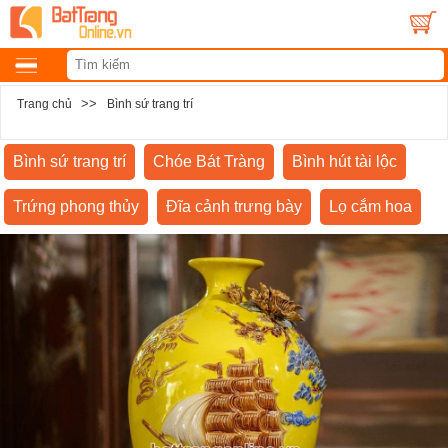
>>
Trang chủ
Bình sứ trang trí
Bình sứ trang trí
Chóe Bát Tràng
Bình hút tài lộc
Trứng phong thủy
Đĩa cảnh trưng bày
Lọ cắm hoa