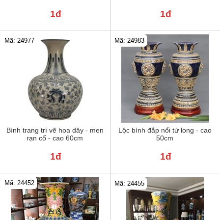
1đ
1đ
Mã: 24977
Mã: 24983
Bình trang trí vẽ hoa dây - men
Lộc bình đắp nổi tứ long - cao
rạn cổ - cao 60cm
50cm
1đ
1đ
Mã: 24452
Mã: 24455