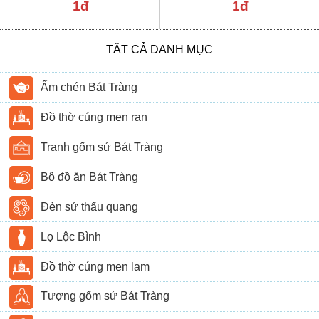
1đ
1đ
TẤT CẢ DANH MỤC
Ấm chén Bát Tràng
Đồ thờ cúng men rạn
Tranh gốm sứ Bát Tràng
Bộ đồ ăn Bát Tràng
Đèn sứ thấu quang
Lọ Lộc Bình
Đồ thờ cúng men lam
Tượng gốm sứ Bát Tràng