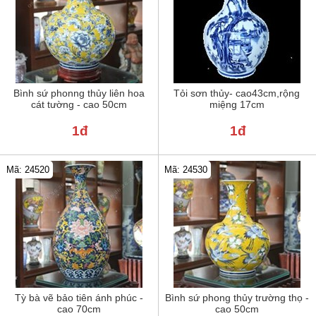
Bình sứ phonng thủy liên hoa
Tỏi sơn thủy- cao43cm,rộng
cát tường - cao 50cm
miệng 17cm
1đ
1đ
Mã: 24520
Mã: 24530
Tỳ bà vẽ bảo tiên ánh phúc -
Bình sứ phong thủy trường thọ -
cao 70cm
cao 50cm