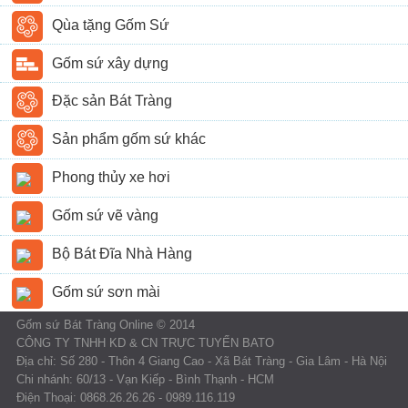
Qùa tặng Gốm Sứ
Gốm sứ xây dựng
Đặc sản Bát Tràng
Sản phẩm gốm sứ khác
Phong thủy xe hơi
Gốm sứ vẽ vàng
Bộ Bát Đĩa Nhà Hàng
Gốm sứ sơn mài
Gốm sứ Bát Tràng Online © 2014
CÔNG TY TNHH KD & CN TRỰC TUYẾN BATO
Địa chỉ: Số 280 - Thôn 4 Giang Cao - Xã Bát Tràng - Gia Lâm - Hà Nội
Chi nhánh: 60/13 - Vạn Kiếp - Bình Thạnh - HCM
Điện Thoại: 0868.26.26.26 - 0989.116.119