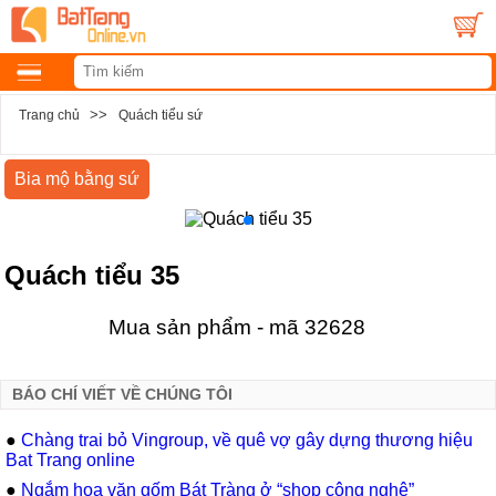
>>
Trang chủ
Quách tiểu sứ
Bia mộ bằng sứ
Quách tiểu 35
Mua sản phẩm - mã 32628
BÁO CHÍ VIẾT VỀ CHÚNG TÔI
●
Chàng trai bỏ Vingroup, về quê vợ gây dựng thương hiệu
Bat Trang online
●
Ngắm hoa văn gốm Bát Tràng ở “shop công nghệ”