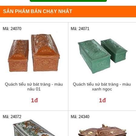
SẢN PHẨM BÁN CHẠY NHẤT
Mã: 24070
Mã: 24071
Quách tiểu sứ bát tràng - màu
Quách tiểu sứ bát tràng - màu
nâu 01
xanh ngọc
1đ
1đ
Mã: 24072
Mã: 24340