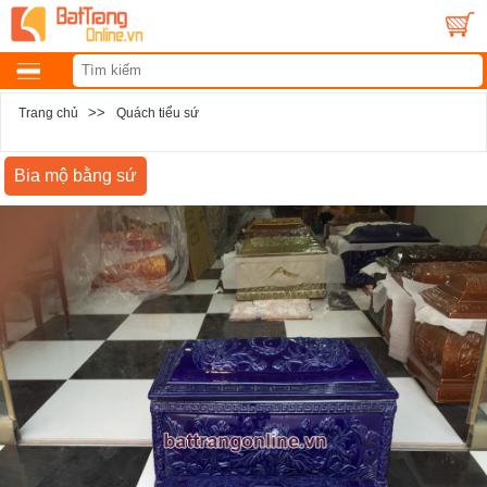
>>
Trang chủ
Quách tiểu sứ
Bia mộ bằng sứ