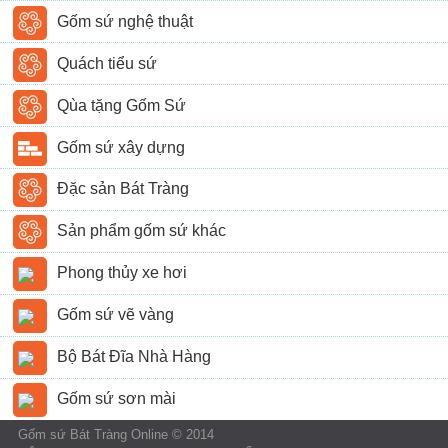
Gốm sứ nghệ thuật
Quách tiểu sứ
Qùa tặng Gốm Sứ
Gốm sứ xây dựng
Đặc sản Bát Tràng
Sản phẩm gốm sứ khác
Phong thủy xe hơi
Gốm sứ vẽ vàng
Bộ Bát Đĩa Nhà Hàng
Gốm sứ sơn mài
Gốm sứ Bát Tràng Online © 2014